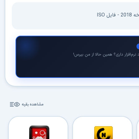
ل ISO
در حال آماده‌سازی لینک دانلود...
نرم‌افزار داری؟ همین حالا از من بپرس!
15
⚡ اعضای VIP دانلود را بلافاصله و بدون معطلی شروع می‌کنند
۱۹۰,۰۰۰
🛡️ ۱۸ سال سابقه اعتبار
⭐ بیش از
کاربر عضو ویژه
مشاهده بقیه
⭐ فقط یک بار عضو شوید؛ همیشه بدون انتظار دانلود کنید
دیگر هیچ‌وقت منتظر نمانید (دانلود فوری)
⚡
حذف کامل صف و زمان انتظار برای تمام فایل‌ها