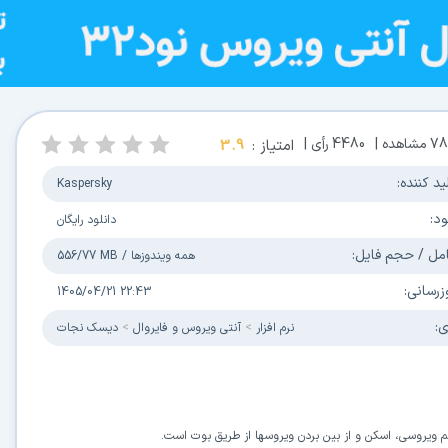
78
مشاهده |
4480
رأی |
امتیاز :
3.9
ید کننده:
Kaspersky
ود:
دانلود رایگان
مل / حجم فایل:
همه ویندوزها
/
556/77 MB
زرسانی:
1405/04/21 22:43
ی:
نرم افزار
آنتی ویروس و فایروال
دیسک نجات
ستم ویروسی، اسکن و از بین بردن ویروسها از طریق بوت است.