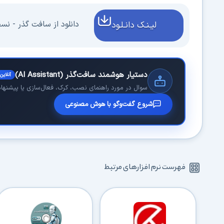
دانلود از سافت گذر - نسخه 2018 - فای
لیـنـک دانـلـود
دستیار هوشمند سافت‌گذر (AI Assistant)
آنلاین
سوال در مورد راهنمای نصب، کرک، فعال‌سازی یا پیشنهاد 
شروع گفت‌وگو با هوش مصنوعی
فهرست نرم افزارهای مرتبط