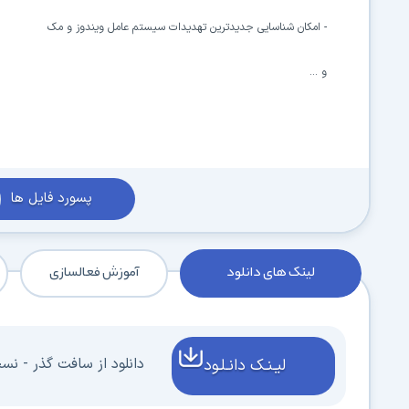
- امکان شناسایی جدیدترین تهدیدات سیستم عامل ویندوز و مک
و ...
پسورد فایل ها
لینک های دانلود
آموزش فعالسازی
دانلود از سافت گذر - نسخه 2024 - فای
لیـنـک دانـلـود