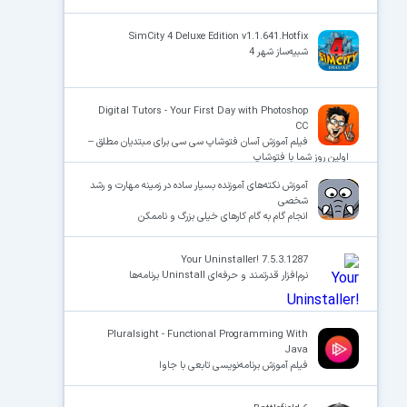
SimCity 4 Deluxe Edition v1.1.641.Hotfix
شبیه‌ساز شهر 4
Digital Tutors - Your First Day with Photoshop
CC
فیلم آموزش آسان فتوشاپ سی سی برای مبتدیان مطلق –
اولین روز شما با فتوشاپ
آموزش نکته‌های آموزنده بسیار ساده در زمینه مهارت و رشد
شخصی
انجام ﮔﺎﻡ ﺑﻪ ﮔﺎﻡ ﮐﺎﺭﻫﺎﯼ ﺧﯿﻠﯽ ﺑﺰﺭﮒ ﻭ ﻧﺎﻣﻤﮑﻦ
Your Uninstaller! 7.5.3.1287
نرم‌افزار قدرتمند و حرفه‌ای Uninstall برنامه‌ها
Pluralsight - Functional Programming With
Java
فیلم آموزش برنامه‌نویسی تابعی با جاوا