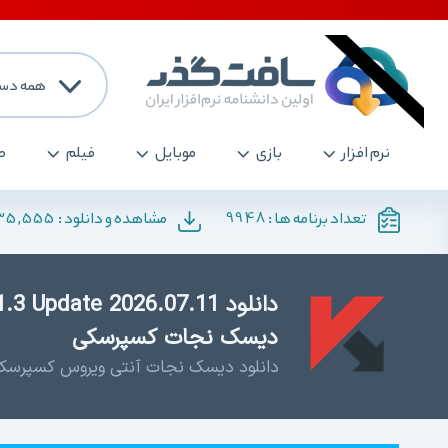
همه دست
نرم افزار
بازی
موبایل
فیلم
ص
135,555
9948
تعداد برنامه ها :
مشاهده و دانلود :
دیسک نجات کسپرسکی
دانلود دیسک نجات آنتی ویروس کسپرسک