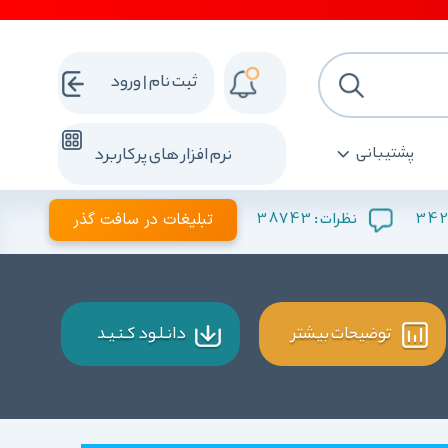
ثبت نام | ورود
پشتیبانی
نرم افزار های پرکاربرد
342
38743
تبلیغات در سافت گذر
نظرات :
توضیحات بیشتر
دانـلـود کـنـیـد