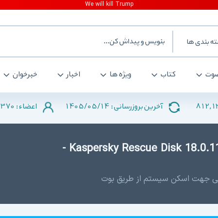
ه بندی ها
وت
کتاب
ویژه ها
اخبار
خبرخوان
370
1405/05/14
812,
آخرین بروزرسانی :
اعضاء :
دانلود Kaspersky Rescue Disk 18.0.11.3 Update 2026.07.11 -
ی جهت اسکن سیستم از طریق بوت