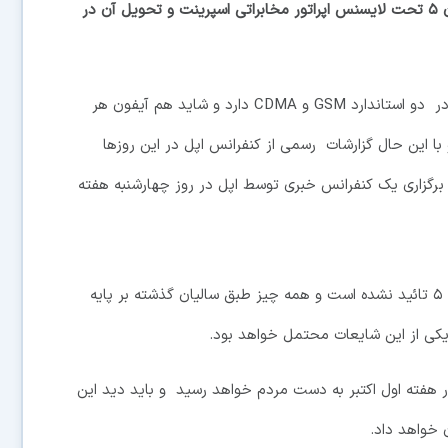
خرید و فروش BestBuy نشان از شروع پیش فروش آیفون ۵ تحت لایسنس اپراتور مخابراتی اسپرینت و تحویل آن در
اخبار فراوان حکایت از ارائه دو نسخه مختلف آیفون ۵ در دو استاندارد GSM و CDMA دارد و شاید هم آیفون هر
ا این حال گزارشات رسمی از کنفرانس اپل در این روزها
برگزاری یک کنفرانس خبری توسط اپل در روز چهارشنبه هفته
هنوز هیچ خبر قطعی از مشخصات سخت افزاری آیفون ۵ تائید نشده است و همه چیز طبق سالیان گذشته بر پایه
 از این شایعات محتمل خواهد بود.
ر هفته اول اکتبر به دست مردم خواهد رسید و باید دید این
 خواهد داد.