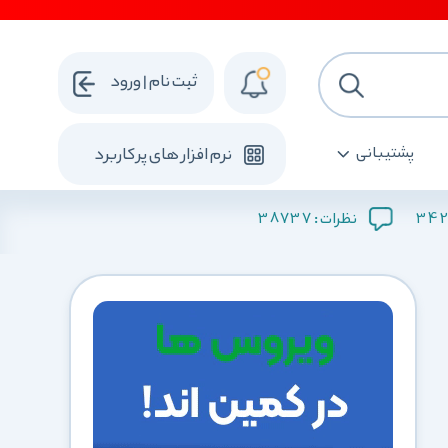
ثبت نام | ورود
پشتیبانی
نرم افزار های پرکاربرد
38737
342
نظرات :