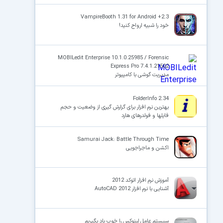
VampireBooth 1.31 for Android +2.3
خود را شبیه ارواح کنید!
MOBILedit Enterprise 10.1.0.25985 / Forensic
Express Pro 7.4.1.21502
مدیریت گوشی با کامپیوتر
FolderInfo 2.34
بهترین نرم افزار برای گزارش گیری از وضعیت و حجم
فایلها و فولدرهای هارد
Samurai Jack: Battle Through Time
اکشن و ماجراجویی
آموزش نرم افزار اتوکد 2012
آشنایی با نرم افزار AutoCAD 2012
سیستم عامل لینوکس را خوب یاد بگیریم