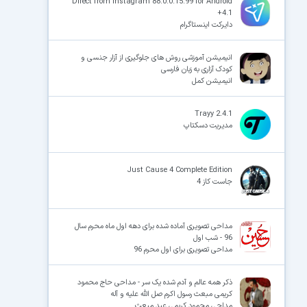
Direct from Instagram 88.0.0.15.99 for Android
+4.1
دایرکت اینستاگرام
انيميشن آموزشی روش های جلوگیری از آزار جنسی و
کودک آزاری به زبان فارسی
انیمیشن کمل
Trayy 2.4.1
مدیریت دسکتاپ
Just Cause 4 Complete Edition
جاست کاز 4
مداحی تصویری آماده شده برای دهه اول ماه محرم سال
96 - شب اول
مداحی تصویری برای اول محرم 96
ذکر همه عالم و آدم شده یک سر - مداحی حاج محمود
کریمی مبعث رسول اکرم صل الله علیه و آله
مداحی محمود کریمی عید مبعث