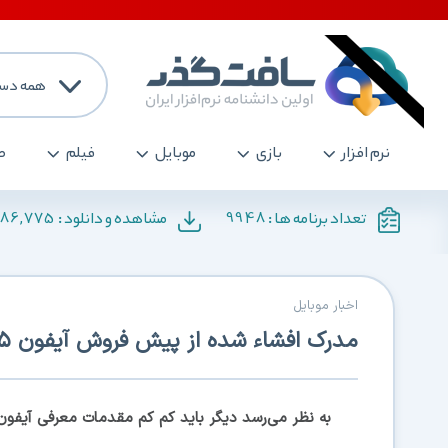
همه دست
نرم افزار
بازی
موبایل
فیلم
ص
186,775
9948
تعداد برنامه ها :
مشاهده و دانلود :
اخبار موبایل
مدرک افشاء شده از پیش فروش آیفون ۵ در هفته جاری