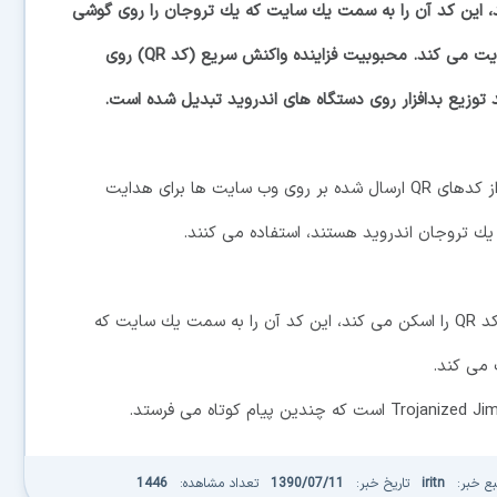
د QR را اسكن می كند، این كد آن را به سمت یك سایت كه یك تروجان را روی گوشی
های هوشمند اندورید نصب می كند، هدایت می كند. محبوبیت فزاینده واكنش سریع (كد QR) روی
 توزیع بدافزار روی دستگاه های اندروید تبدیل شده است.
به گفته محققان امنیتی در آزمایشگاه كسپراسكای، هكرها از كدهای QR ارسال شده بر روی وب سایت ها برای هدایت
 تروجان اندروید هستند، استفاده می كنند.
زمانی كه یك كاربر با استفاده از برنامه كاربردی خاصی یك كد QR را اسكن می كند، این كد آن را به سمت یك سایت كه
 می كند.
بع خبر:
iritn
تاریخ خبر:
1390/07/11
تعداد مشاهده:
1446