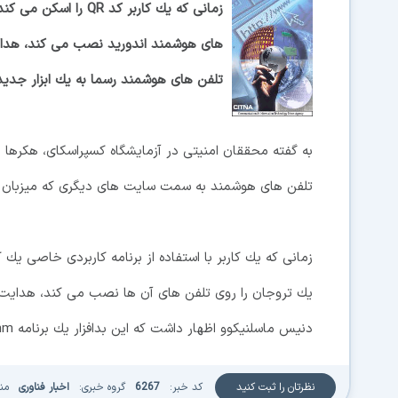
زمانی كه یك كاربر ك
تلفن های هوشمند رسما به یك ابزار جدید
تلفن های هوشمند به سمت سایت های دیگری كه میزبان یك
یك تروجان را روی تلفن های آن ها نصب می كند، هدایت
دنیس ماسلنیكوو اظهار داشت كه این بدافزار یك برنامه Trojanized Jimm است كه چندین پیام كوتاه می فرستد.
نظرتان را ثبت کنید
کد خبر:
6267
گروه خبری:
اخبار فناوری
من