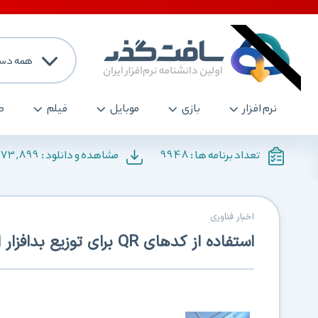
همه دست
نرم افزار
بازی
موبایل
فیلم
ص
173,899
9948
تعداد برنامه ها :
مشاهده و دانلود :
اخبار فناوری
استفاده از کدهای QR برای توزیع بدافزار اندروید