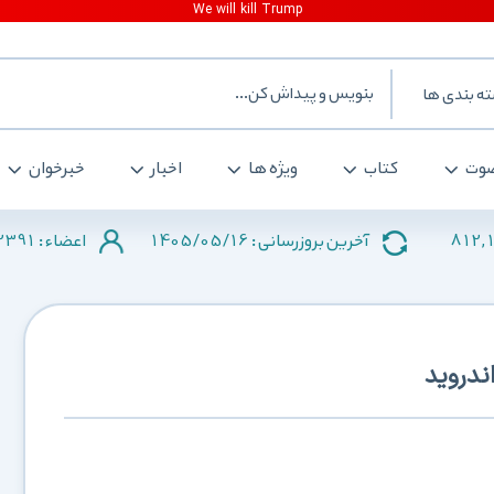
ه بندی ها
وت
کتاب
ویژه ها
اخبار
خبرخوان
2391
1405/05/16
812,
آخرین بروزرسانی :
اعضاء :