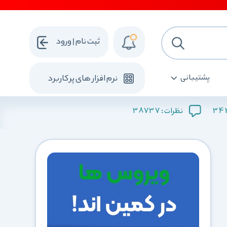
ثبت نام | ورود
پشتیبانی
نرم افزار های پرکاربرد
38737
34
نظرات :