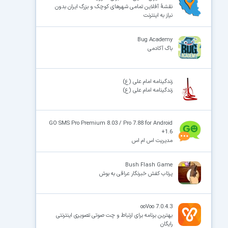
نقشهٔ آفلاین تمامی شهرهای کوچک و بزرگ ایران بدون
نیاز به اینترنت
Bug Academy
باگ آکادمی
زندگینامه امام علی (ع)
زندگینامه امام علی (ع)
GO SMS Pro Premium 8.03 / Pro 7.88 for Android
+1.6
مدیریت اس ام اس
Bush Flash Game
پرتاب کفش خبرنگار عراقی به بوش
ooVoo 7.0.4.3
بهترین برنامه برای ارتباط و چت صوتی تصویری اینترنتی
رایگان