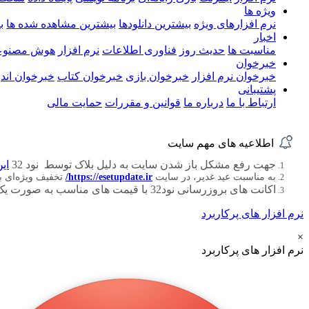
ویژه ها
نرم افزارهای ویژه
بیشترین دانلودها
بیشترین مشاهده شده ها
ب
اخبار
مناسبت ها
حدیث روز
فناوری اطلاعات
نرم افزار
هوش مصنوع
خبرخوان
خبرخوان نرم افزار
خبرخوان بازی
خبرخوان کتاب
خبرخوان اندر
پشتیبانی
ارتباط با ما
درباره ما
قوانین و مقررات
حمایت مالی
اطلاعیه های مهم سایت
جهت رفع مشکل باز شدن سایت به دلیل بلاک توسط نود 32
این
به مناسبت عید غدیر، در سایت
https://esetupdate.ir/
تخفیف ویژه‌ای 
اکانت های بروزرسانی نود32 با قیمت های مناسب به صورت یک ، سه ، شش و دوازده ماهه
نرم افزار های پرکاربرد
×
نرم افزار های پرکاربرد