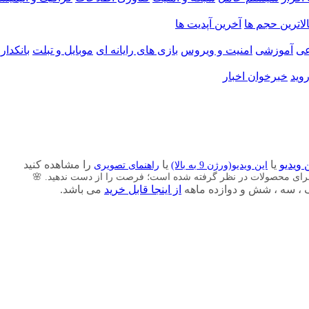
الاترین حجم ها
آخرین آپدیت ها
ی
آموزشی
امنیت و ویروس
بازی های رایانه ای
موبایل و تبلت
بانکدار
وید
خبرخوان اخبار
 ویدیو
یا
یا
را مشاهده کنید
این ویدیو(ورژن 9 به بالا)
راهنمای تصویری
برای محصولات در نظر گرفته شده است؛ فرصت را از دست ندهید. 🌸
از اینجا قابل خرید
می باشد.