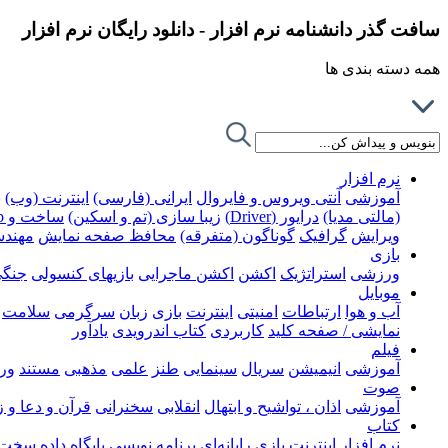
سافت گذر دانشنامه نرم افزار - دانلود رایگان نرم افزار
همه دسته بندی ها
نرم افزار
آموزشی
آنتی ویروس و فایروال
ایرانی (فارسی)
اینترنت (وب)
ب
(مالتی مدیا)
درایور (Driver)
زیبا سازی (تم و اسکین)
ساخت و Rip کردن DVD
ویرایش
گرافیک
گوناگون (متفرقه)
محافظ صفحه نمایش
مهند
بازی
ورزشی
استراتژیک
اکشن
اکشن ماجرایی
بازیهای کنسولی
جنگ
موبایل
آب و هوا
ارتباطات
امنیتی
اینترنت
بازی
زبان
سرگرمی
سلامت
نمایشی / صفحه کلید
کاربردی
کتاب اندرویدی
یادآور
فیلم
آموزشی
انیمیشن
سریال
سینمایی
طنز
علمی
مذهبی
مستند
ور
صوت
آموزشی
اذان ، تواشیح و ابتهال
انقلابی
سخنرانی
قرآن و دعا و 
کتاب
نرم افزار
اینترنت
بازی رایانه‌ای
برنامه نویسی
پایگاه داده
سخت ا