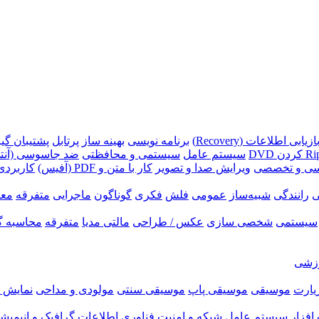
ازیابی اطلاعات (Recovery)
برنامه نویسی
بهینه ساز
پرتابل
پشتیبان گیری (p
سیستم عامل
سیستمی و محافظتی
ضد جاسوسی (آنتی
سی و تخصصی
ویرایش صدا و تصویر
کار با متن و PDF (آفیس)
کاربردی
ی
رانندگی
شبیه‌ساز
عمومی
فلش
فکری
گوناگون
ماجرایی
متفرقه
معم
سیستمی
شخصی سازی
عکس / طراحی
مالتی مدیا
متفرقه
محاسبه گ
زشی
زیارت
موسیقی
موسیقی پاپ
موسیقی سنتی
مولودی و مداحی
نمایش ر
فزار
سیستم عامل
شبکه و امنیت
فناوری اطلاعات
گرافیک و انیمیش