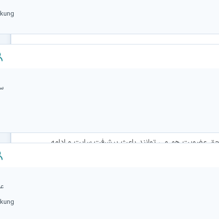
ند.
rkung
ت و در مرحله بعد سوددهي کسب در آمد از طريق حق عضويت
ام مي شود و موفقيت آميز ترين روش است.
سا
ايراني اين روش را انتخاب کرده است و از هم اکنون تمرکز
خت حق عضويت هم مي توانند باعث پيشرفت سايت و ادامه
زايش دهند.
عالی kinder
rkung