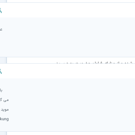
تراک ویوا"
در گوگل به این صفحه مراجعه کرده اند، لطفا
اشتراک ویوا
ت سافت گذر می باشد و ارتباطی با
ندارد
.
عا
ه و از مزایای فراوان عضویت بهره ببرید.
شده در بالاي سايت سمت چپ بر روي محيط کاربري خود کليک کنيد.
با
می گم
موید باشید دو
rkung