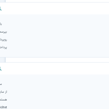
یک کنید
با
بپرسم 
ساب ویژه کاربری جهت جلوگیری از ورود همزمان چندین کاربر
روپرد
پرداخ
 را در نحوه ورود کاربران ویژه به سایت اعمال نموده است.بنابراین
فاده، می‌بایست با کلیک برروی دکمه "خروج" از محیط کاربری
سل
از سا
هستمnone">prednisolon blodsocker
کاربری سایت خارج شده (کلیک برروی خروج) در غیر این
ditet