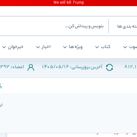
ه بندی ها
وت
کتاب
ویژه ها
اخبار
خبرخوان
2393
1405/05/16
812,
آخرین بروزرسانی :
اعضاء :
ای
 از خرید اشتراک: