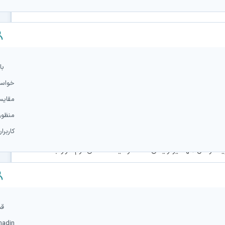
ا با هزينه شخصي شروع به کار کرده است. حالا به نقطه اي
ه کارش ادامه دهد. در ضمن در صورت داشتن حامي مالي نيز
با
خواستم
مقایسه
سود ممکن نمي تواند هزينه هاي آن را پوشش دهد. هدف از
منظور
 بوده که به هر دليل امکان دانلود با خطوط کم سرعت اينترنت را
کاربر
ه ارسال آنها نيز رايگان است از قيمت همان نرم افزار با
قب
سايتهاي ايراني ديگر در اين زمينه داشته اند و نظر سنجي که
nadin