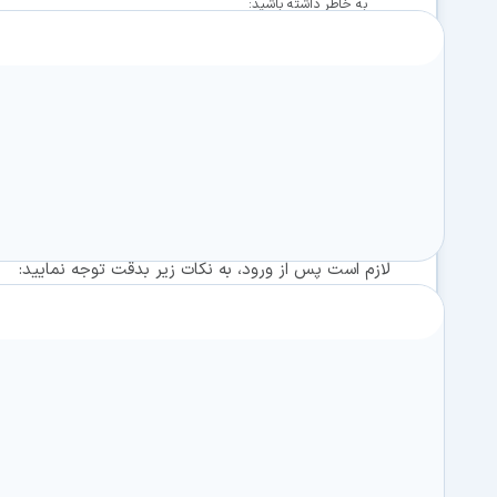
به خاطر داشته باشيد:
حاميان مالي سافت گذر کاربران ويژه آن هستند.
جهت عضویت ویژه (VIP) اینجا کل
با توجه به مشاهده چندین مورد استفاده اشتراکی از ح
با یک اکانت VIP مدیریت فنی سایت محدودیت‌هایی
لازم است پس از ورود، به نکات زیر بدقت توجه نمایید:
1- قبل از بستن صفحه سایت و ترک رایانه در حال است
خود(حالت لاگین) خارج شوید.
2- پس از ورود به سایت در صورت اتمام کار از محیط 