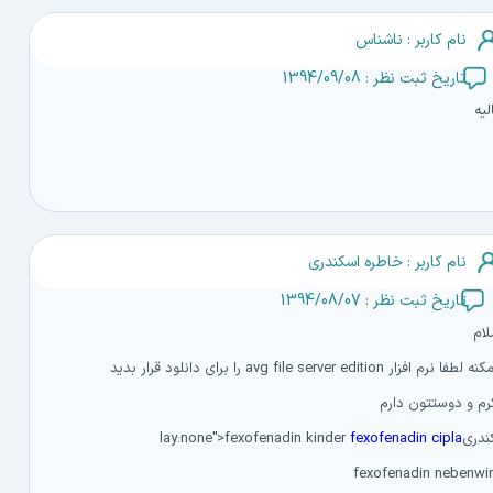
نام کاربر : ناشناس
تاریخ ثبت نظر : 1394/09/08
لیه
نام کاربر : خاطره اسکندری
تاریخ ثبت نظر : 1394/08/07
ام
م افزار avg file server edition را برای دانلود قرار بدید
م و دوستتون دارم
lay:none">fexofena
fexofenadin cipla
fexofenadin nebenwi