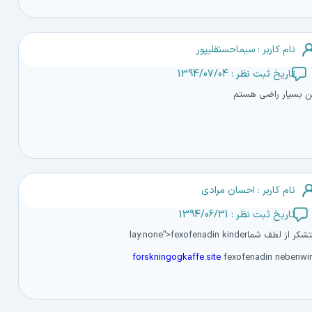
نام کاربر : سیماحسنقلیپور
تاریخ ثبت نظر : 1394/07/04
 بسیار راضی هستم
نام کاربر : احسان مرادی
تاریخ ثبت نظر : 1394/06/31
ر از لطف شماlay:none">fexofenadin kinder
forskningogkaffe.site
fexofenadin nebenwi