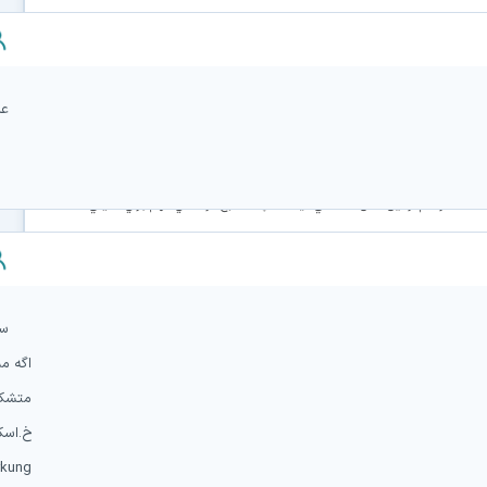
عا
 سافت گذر هم از اين اصل مستثني نيست. چند منبع در آمدي مهم براي سايتي
سل
اگه ممکنه لطفا نر
متشکر
یک کنید
خ.اسکندریdin kinder
rkung