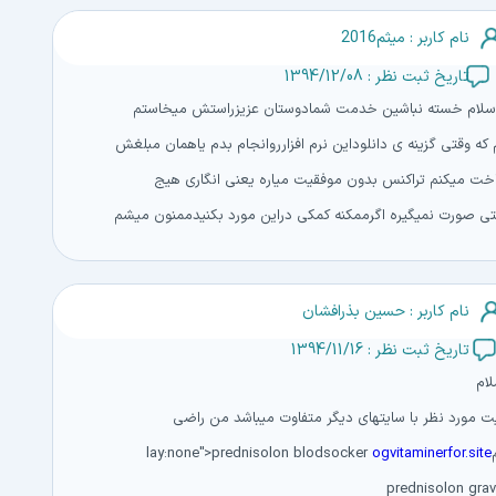
نام کاربر : میثم2016
تاریخ ثبت نظر : 1394/12/08
سلام خسته نباشین خدمت شمادوستان عزیزراستش میخاستم
که وقتی گزینه ی دانلوداین نرم افزارروانجام بدم یاهمان مبلغش
اخت میکنم تراکنس بدون موفقیت میاره یعنی انگاری هیج
تی صورت نمیگیره اگرممکنه کمکی دراین مورد بکنیدممنون میشم
نام کاربر : حسین بذرافشان
تاریخ ثبت نظر : 1394/11/16
ام
یت مورد نظر با سایتهای دیگر متفاوت میباشد من راضی
lay:
ogvitaminerfor.site
prednisolon gravi