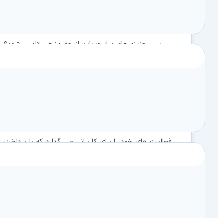
در سايت قرار داده شد خيلي نمي تواند هزينه ها را تامين ک
پس هزينه هاي سايت بايد از چه منبعي تامين شود؟
يکي از جديدترين روشهاي تامين هزينه هاي يک ساي
مي باشد. اين روش توسط سايتهاي زيادي در اينترنت انج
سافت گذر هم با الگو گرفتن از سايتهاي موفق خارجي و 
فعاليت هاي خود را براي کاربراني مي گذارد که با پردا
فعاليت آن شوند و هم بهره مندي خود را خدمات سايت اف
جهت عضویت ویژه (VIP) اینجا کلیک کنید