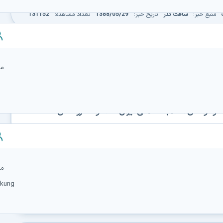
منبع خبر:
سافت گذر
تاریخ خبر:
1388/05/29
تعداد مشاهده:
131152
من
و نواهای انقلاب اسلامی ایران - دانلود سرودهای
متشک
rkung
 بانوی نور و کرامت، حضرت زهرا (س)