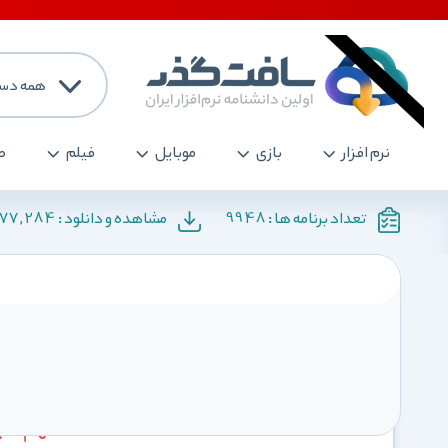
همه دست
نرم افزار
بازی
موبایل
فیلم
ص
177,284
9948
تعداد برنامه ها :
مشاهده و دانلود :
اخبار داخلی سایت
عضو ویژه (VIP) یا خرید لینک
نکته مهم قبل