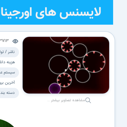
3713
ناشر / تول
هزینه دانل
سیستم عا
آخرین برو
دسته بند
مشاهده تصاویر بیشتر ...