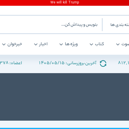
ه بندی ها
وت
کتاب
ویژه ها
اخبار
خبرخوان
378
1405/05/15
812,
آخرین بروزرسانی :
اعضاء :