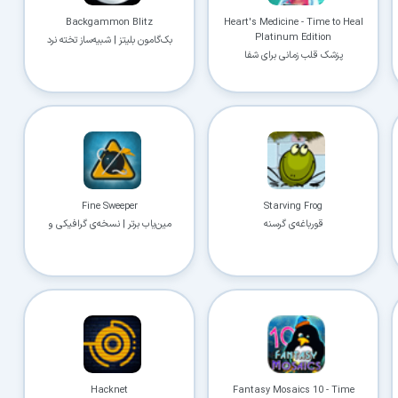
Backgammon Blitz
Heart's Medicine - Time to Heal
Platinum Edition
بک‌گامون بلیتز | شبیه‌ساز تخته نرد
پزشک قلب زمانی برای شفا
Fine Sweeper
Starving Frog
قورباغه‌ی گرسنه
مین‌یاب برتر | نسخه‌ی گرافیکی و
ارتقایافته‌ی بازی مین‌یاب ویندوز
Hacknet
Fantasy Mosaics 10 - Time