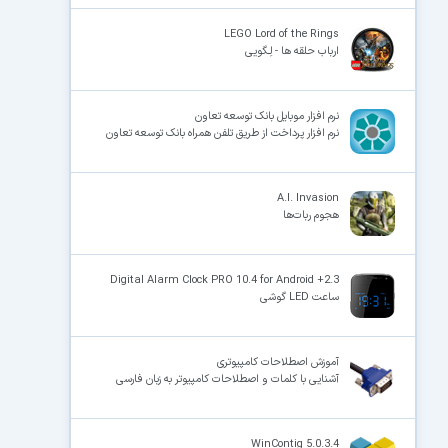
LEGO Lord of the Rings
ارباب حلقه ها - لِـگویی
نرم افزار موبایل بانک توسعه تعاون
نرم افزار پرداخت از طریق تلفن همراه بانک توسعه تعاون
A.I. Invasion
هجوم ربات‌ها
Digital Alarm Clock PRO 10.4 for Android +2.3
ساعت LED گوشی
آموزش اصطلاحات کامپیوتری
آشنایی با کلمات و اصطلاحات کامپیوتر به زبان فارسی
WinContig 5.0.3.4