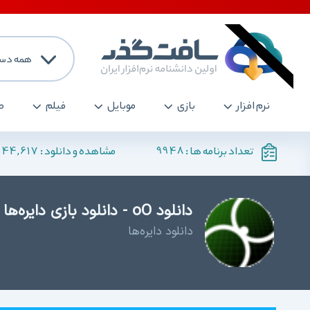
همه دست
نرم افزار
بازی
موبایل
فیلم
ص
144,617
9948
تعداد برنامه ها :
مشاهده و دانلود :
دانلود oO - دانلود بازی دایره‌ها
دانلود دایره‌ها