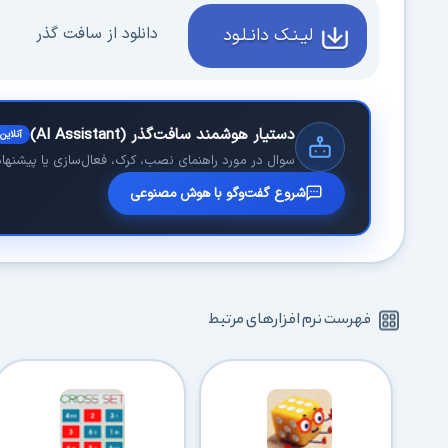
دانلود از سافت گذر
لیـنـک دانـلـود
دستیار هوشمند سافت‌گذر (AI Assistant)
آنلاین
سوال در مورد راهنمای نصب، کرک، فعال‌سازی یا پیشنهاد 
شروع گفت‌وگو با هوش مصنوعی
فهرست نرم افزارهای مرتبط