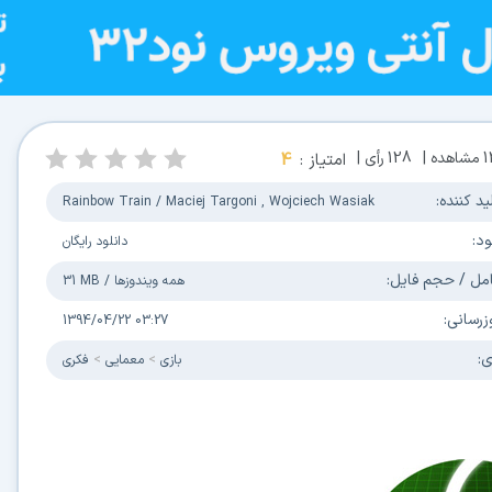
1
مشاهده |
128
رأی |
امتیاز :
4
ید کننده:
Rainbow Train / Maciej Targoni , Wojciech Wasiak
ود:
دانلود رایگان
مل / حجم فایل:
همه ویندوزها
/
31 MB
زرسانی:
1394/04/22 03:27
ی:
بازی
معمایی
فکری