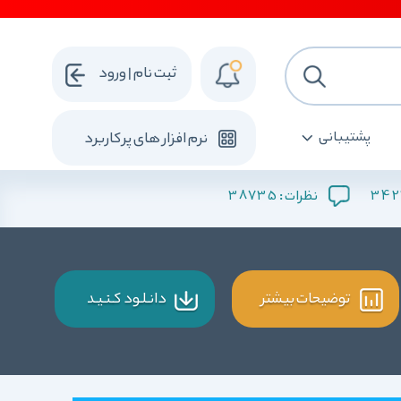
ثبت نام | ورود
پشتیبانی
نرم افزار های پرکاربرد
38735
342
نظرات :
توضیحات بیشتر
دانـلـود کـنـیـد