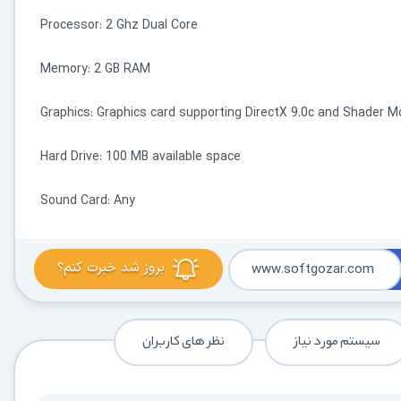
با حداکثر سرعت اینترنت خود دانلود کنید
🚀
Processor: 2 Ghz Dual Core
استفاده از تمام ظرفیت و پهنای باند شبکه شما
ادامه دانلود پس از قطع اینترنت
Memory: 2 GB RAM
⛓️
پشتیبانی کامل از ۳۲ کانکشن بدون از دست رفتن فایل
Graphics: Graphics card supporting DirectX 9.0c and Shader M
دسترسی نامحدود به دستیار هوشمند AI
🤖
راهنمای نصب، رفع خطاهای کرک و پیشنهاد نرم‌افزارهای کاربردی
Hard Drive: 100 MB available space
🗄️ دسترسی به آرشیو کامل نسخه‌ها
🤖 دسترسی نامحدود به هوش مصنوعی
📂 دانلود موازی چند فایل
Sound Card: Any
✉️ خبرنامه آپدیت نرم‌افزارها
⚡ همین حالا بدون انتظار دانلود کن
بروز شد خبرت کنم؟
www.softgozar.com
⭐
فقط کمتر از روزی ۱,۰۰۰ تومان
(معادل ماهیانه 27,250 تومان در اشتراک یک‌ساله)
قبلاً عضو شدم — ورود به حساب کاربری
سیستم مورد نیاز
نظر های کاربران