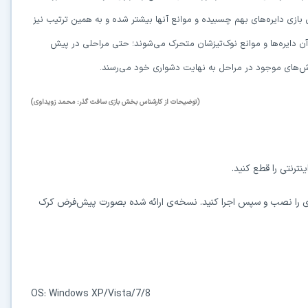
بازی دایره‌های بهم چسبیده و موانع آنها بیشتر شده و به همین ترتیب نیز
آن دایره‌ها و موانع نوک‌تیزشان متحرک می‌شوند؛ حتی مراحلی در پیش
ش‌های موجود در مراحل به نهایت دشواری خود می‌رسند.
در حال آماده‌سازی لینک دانلود...
(توضیحات از کارشناس بخش بازی سافت گذر: محمد زویداوی)
15
⚡ اعضای VIP دانلود را بلافاصله و بدون معطلی شروع می‌کنند
 را نصب و سپس اجرا کنید. نسخه‌ی ارائه شده بصورت پیش‌فرض کرک
۱۹۰,۰۰۰
🛡️ ۱۸ سال سابقه اعتبار
⭐ بیش از
کاربر عضو ویژه
⭐ فقط یک بار عضو شوید؛ همیشه بدون انتظار دانلود کنید
دیگر هیچ‌وقت منتظر نمانید (دانلود فوری)
⚡
حذف کامل صف و زمان انتظار برای تمام فایل‌ها
OS: Windows XP/Vista/7/8