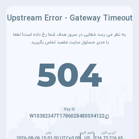
Upstream Error - Gateway Timeout
به نظر می رسد خطایی در سرور هدف شما رخ داده است! لطفا
با مدیر مسئول سایت مقصد تماس بگیرید.
504
Ray ID
W10382347T1786028480S94122
آی پی کاربر
کشور کاربر
زمان
2026-08-06 15:01:50 UTC+0:00
US
216.73.216.65