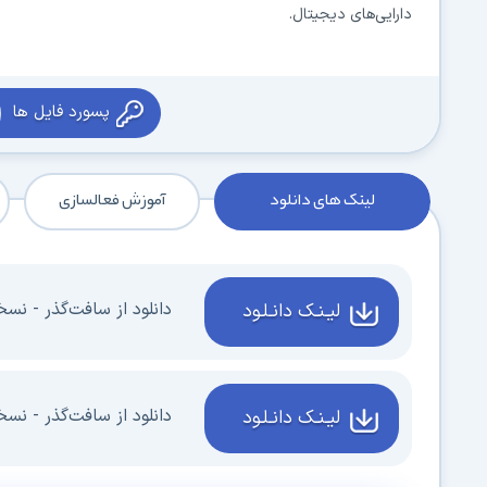
دارایی‌های دیجیتال.
پسورد فایل ها
لینک های دانلود
آموزش فعالسازی
دانلود از سافت‌گذر - نسخه  8.0.235
لیـنـک دانـلـود
دانلود از سافت‌گذر - نسخه لای
لیـنـک دانـلـود