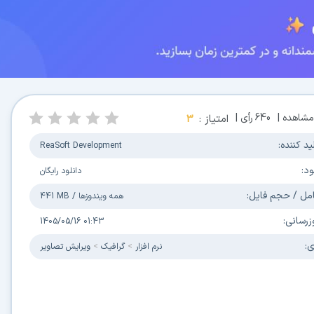
مشاهده |
640
رأی |
امتیاز :
3
ید کننده:
ReaSoft Development
ود:
دانلود رایگان
مل / حجم فایل:
همه ویندوزها
/
441 MB
زرسانی:
1405/05/16 01:43
ی:
نرم افزار
گرافیک
ویرایش تصاویر