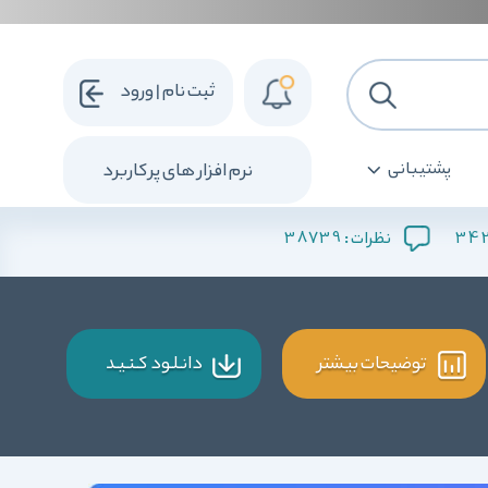
ثبت نام | ورود
پشتیبانی
نرم افزار های پرکاربرد
38739
34
نظرات :
توضیحات بیشتر
دانـلـود کـنـیـد