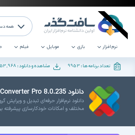
همه دست
نرم افزار
بازی
موبایل
فیلم
ص
253,968
9953
تعداد برنامه ها :
مشاهده و دانلود :
دانلود reaConverter Pro 8.0.235 - تبدیل فرمت عکس
دانلود نرم‌افزار حرفه‌ای تبدیل و ویرایش 
مختلف و امکانات خودکارسازی پیشرفته بر