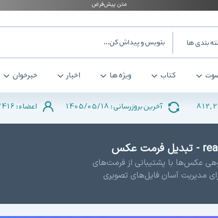
ه بندی ها
وت
کتاب
ویژه ها
اخبار
خبرخوان
2416
1405/05/18
812,
آخرین بروزرسانی :
اعضاء :
گروهی عکس‌ها با پشتیبانی از فرمت‌های
ای مدیریت آسان فایل‌های تصویری