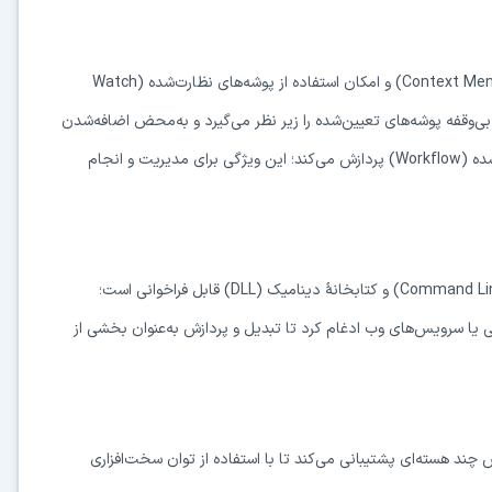
قابلیت‌های خودکارسازی شامل ادغام در منوی کلیک‌راست ویندوز (Context Menu) و امکان استفاده از پوشه‌های نظارت‌شده (Watch
گی و بی‌وقفه پوشه‌های تعیین‌شده را زیر نظر می‌گیرد و به‌محض اضافه‌شدن
فایل جدید، آن را به‌صورت خودکار بر اساس گردش‌کار ازپیش‌تعریف‌شده (Workflow) پردازش می‌کند؛ این ویژگی برای مدیریت و انجام
در حال آماده‌سازی لینک دانلود...
15
قابلیت‌های نرم‌افزار reaConverter Pro از طریق رابط خط فرمان (Command Line) و کتابخانهٔ دینامیک (DLL) قابل فراخوانی است؛
⚡ اعضای VIP دانلود را بلافاصله و بدون معطلی شروع می‌کنند
فارشی یا سرویس‌های وب ادغام کرد تا تبدیل و پردازش به‌عنوان بخشی از
۱۹۰,۰۰۰
🛡️ ۱۸ سال سابقه اعتبار
⭐ بیش از
کاربر عضو ویژه
⭐ با عضویت ویژه، تمام محدودیت‌ها را بردارید:
ش چند هسته‌ای پشتیبانی می‌کند تا با استفاده از توان سخت‌افزاری
دستیار هوشمند AI (ویژه اعضای VIP)
🤖
پاسخ‌گویی فوری به خطاهای نصب، راهنمای خط به‌خط کرک و پیشنهاد نرم‌افزارهای