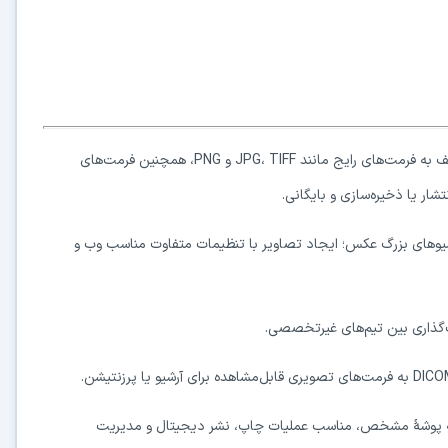
کاربردی
✓
دانلود فوری و بی‌معطلی:
حذف کامل صف و زمان انتظار برای تمام فایل‌ها
✓
حداکثر سرعت پهنای باند:
استفاده از تمام سرعت اینترنت با ۳۲ کانکشن
✓
ثبات دانلود (Resume):
ادامه دانلود پس از قطع اینترنت و دانلود موازی چند فایل
امکان تبدیل انواع فرمت‌های RAW مربوط به دوربین‌های مختلف به فرمت‌های رایج مانند JPG، TIFF و PNG، همچنین فرمت‌های
✓
آرشیو کامل نسخه‌ها:
دسترسی به تمام نسخه‌های قدیمی نرم‌افزارها
⚡ ارتقا به حساب VIP و دانلود فوری
ش و تصویر بندانگشتی (Thumbnail) برای آرشیوهای بزرگ عکس؛ ایجاد تصاویر با تنظیمات متفاوت مناسب وب و
⭐
فقط کمتر از روزی 1,093 تومان
(معادل ماهیانه 33,250 تومان در اشتراک یک‌ساله)
قبلاً عضو شدم — ورود به حساب کاربری
 به پوشهٔ مشخص، مناسب عملیات چاپ، نشر دیجیتال و مدیریت