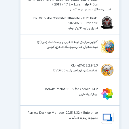
/ 2019 / 17.2 + Local Help + Doc
تحلیل مسائل انسیس پروداکتس
ImTOO Video Converter Ultimate 7.8.26 Build
20220609 + Portable
تبدیل ویدیو کانورتر ایمتو
گلچین مولودی نیمه شعبان و ولادت امام زمان(ع)
نیمه شعبان هلالی میرداماد طاهری کریمی
CloneDVD2 2.9.3.3
قدرتمندترین نرم افزار رایت DVD/CD
Toolwiz Photos 11.09 for Android +4.2
ویرایش تصاویر
Remote Desktop Manager 2025.3.32 + Enterprise
مدیریت ریموت دسکتاپ