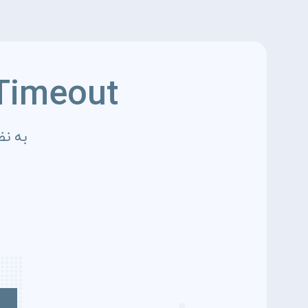
Timeout
به نظ
4