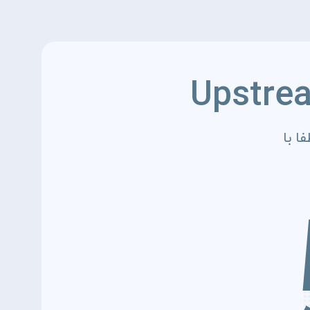
Upstre
ا با