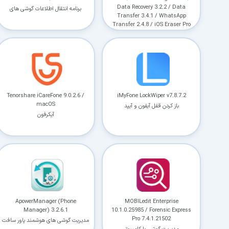
Data Recovery 3.2.2 / Data
برنامه انتقال اطلاعات گوشی های
Transfer 3.4.1 / WhatsApp
سامسونگ
Transfer 2.4.8 / iOS Eraser Pro
1.1.2
سینک ای او اس
Tenorshare iCareFone 9.0.2.6 /
iMyFone LockWiper v7.8.7.2
macOS
باز کردن قفل آیفون و آیپد
آیکرفون
ApowerManager (Phone
MOBILedit Enterprise
Manager) 3.2.6.1
10.1.0.25985 / Forensic Express
Pro 7.4.1.21502
مدیریت گوشی های هوشمند پاور سافت