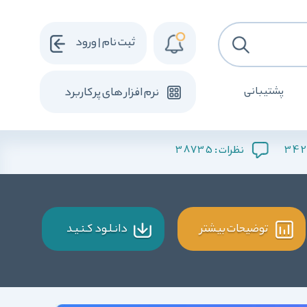
ثبت نام | ورود
پشتیبانی
نرم افزار های پرکاربرد
38735
342
نظرات :
توضیحات بیشتر
دانـلـود کـنـیـد