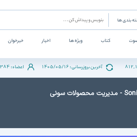
ه بندی ها
وت
کتاب
ویژه ها
اخبار
خبرخوان
384
1405/05/16
812,
آخرین بروزرسانی :
اعضاء :