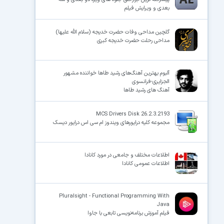
بعدی و ویرایش فیلم
گلچین مداحی وفات حضرت خدیجه (سلام الله علیها)
مداحی رحلت حضرت خدیجه کبری
آلبوم بهترین آهنگ‌های رشید طاها خواننده مشهور
الجزایری-فرانسوی
آهنگ های رشید طاها
MCS Drivers Disk 26.2.3.2193
مجموعه کلیه درایورهای ویندوز ام سی اس درایور دیسک
اطلاعات مختلف و جامعی در مورد کانادا
اطلاعات عمومی کانادا
Pluralsight - Functional Programming With
Java
فیلم آموزش برنامه‌نویسی تابعی با جاوا