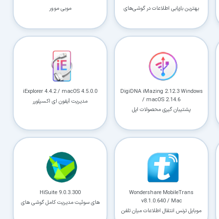
کاربردی
بهترین بازیابی اطلاعات در گوشی‌های
موبی موور
اندروید و آیفون
✓
دانلود فوری و بی‌معطلی:
حذف کامل صف و زمان انتظار برای تمام فایل‌ها
✓
حداکثر سرعت پهنای باند:
استفاده از تمام سرعت اینترنت با ۳۲ کانکشن
✓
ثبات دانلود (Resume):
ادامه دانلود پس از قطع اینترنت و دانلود موازی چند فایل
✓
آرشیو کامل نسخه‌ها:
دسترسی به تمام نسخه‌های قدیمی نرم‌افزارها
iExplorer 4.4.2 / macOS 4.5.0.0
DigiDNA iMazing 2.12.3 Windows
/ macOS 2.14.6
مدیریت آیفون ای اکسپلورر
پشتیبان گیری محصولات اپل
⚡ ارتقا به حساب VIP و دانلود فوری
⭐
فقط کمتر از روزی ۱,۰۰۰ تومان
(معادل ماهیانه 27,250 تومان در اشتراک یک‌ساله)
قبلاً عضو شدم — ورود به حساب کاربری
HiSuite 9.0.3.300
Wondershare MobileTrans
v8.1.0.640 / Mac
های‌ سوئیت مدیریت کامل گوشی‌ های
موبایل ترنس انتقال اطلاعات میان تلفن
هواوی