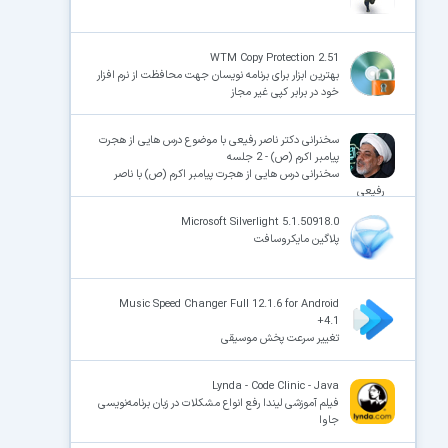
WTM Copy Protection 2.51
بهترین ابزار برای برنامه نویسان جهت محافظت از نرم افزار
خود در برابر کپی غیر مجاز
سخنرانی دکتر ناصر رفیعی با موضوع درس هایی از هجرت
پیامبر اکرم (ص) - 2 جلسه
سخنرانی درس هایی از هجرت پیامبر اکرم (ص) با ناصر
رفیعی
Microsoft Silverlight 5.1.50918.0
پلاگین مایکروسافت
Music Speed Changer Full 12.1.6 for Android
+4.1
تغییر سرعت پخش موسیقی
Lynda - Code Clinic - Java
فیلم آموزشی لیندا رفع انواع مشکلات در زبان برنامه‌نویسی
جاوا