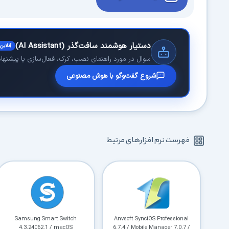
دستیار هوشمند سافت‌گذر (AI Assistant)
آنلاین
سوال در مورد راهنمای نصب، کرک، فعال‌سازی یا پیشنهاد 
شروع گفت‌وگو با هوش مصنوعی
فهرست نرم افزارهای مرتبط
Samsung Smart Switch
Anvsoft SynciOS Professional
4.3.24062.1 / macOS
6.7.4 / Mobile Manager 7.0.7 /