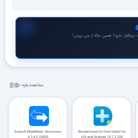
نرم‌افزار داری؟ همین حالا از من بپرس!
در حال آماده‌سازی لینک دانلود...
15
مشاهده بقیه
⚡ اعضای VIP دانلود را بلافاصله و بدون معطلی شروع می‌کنند
۱۹۰,۰۰۰
🛡️ ۱۸ سال سابقه اعتبار
⭐ بیش از
کاربر عضو ویژه
⭐ با عضویت ویژه، تمام محدودیت‌ها را بردارید:
دستیار هوشمند AI (ویژه اعضای VIP)
EaseUS MobiMover Technician
Wondershare Dr.Fone toolkit for
🤖
6.2.4.0.25455
iOS and Android 10.7.2.324
پاسخ‌گویی فوری به خطاهای نصب، راهنمای خط به‌خط کرک و پیشنهاد نرم‌افزارهای