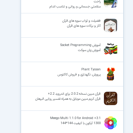
راحت
سلامتی جسمانی و روانی و تناسب اندام
فضیلت و ثواب سوره ­های قرآن
آثار و برکات سوره ­های قرآن
آموزش Socket Programming
آموزش زبان سوکت
Plant Tycoon
پرورش، نگهداری و فروش کاکتوس
قرآن مبین نسخه 2.0.2 برای اندروید 2.2+
قرآن کریم مبین موبایل به همراه تفسیر روایی البرهان
Meego Multi 1.1.0 for Android +3.1
1300 آیکون با کیفیت 144*144