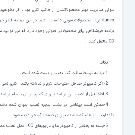
سونی مدیریت بهتر محصولاتشان از جانب کاربر بود . اگر بخواهیم برن
itunes برای محصولات سونی دانست . شما در این برنامه قاد
برنامه فروشگاهی برای محصولاتی صوتی وجود دارد که می توانید محص
CD منتقل کنید .
نکات:
1-برنامه توسط سافت گذر نصب و تست شده است .
2- اگر کامپیوتر حداقل احتیاجات لازم را نداشته باشد ، کاربر نمی تواند نرم افزار SonicStage را بروی آن نصب کند.
3-لطفا قبل از نصب این برنامه بر روی کامپیوترتان ، تمام برنامه های دیگر به حصوص برنامه های ضدویروس را ببندید.
نگهدارید تا پیغام گفته شده بر روی صفحه آمده و دیده شود .
5-بسته به بعضی از کامپیوتر ها و درایورهای CD ، عمل نصب ممکن است تا 30 دقیقه طول بکشد .