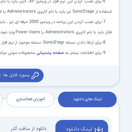
استفاده از SonicStage نیز باید با نام کاربری
Administrators یا Power Users وارد شود .
7-برای نصب کردن این برنامه در ویندوز 2000 حرفه ای نیز ، باید به عنوان
فازار باید با نام کاربری
Administrators یا Power Users وارد شود .
8-برای ارتقا دادن نسخه SonicStagr، نسخه موجود از نرم افزار را قبل از اجرای این سرویس ، از روی کامپوترتان
9-برای اطلاعات بیشتر به
صفحه پشتیبانی
محصولات سونی مراجعه
پسورد فایل ها
لینک های دانلود
آموزش فعالسازی
دانلود از سافت گذر
لیـنـک دانـلـود