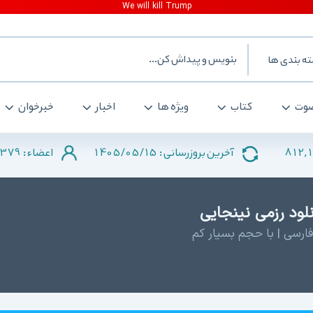
ه بندی ها
وت
کتاب
ویژه ها
اخبار
خبرخوان
379
1405/05/15
812,
آخرین بروزرسانی :
اعضاء :
ارسی | با حجم بسیار کم