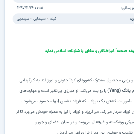
زرسانی:
1397/11/26 00:05
ی:
فیلم
سینمایی
سینمایی
ونه صحنهٴ غیراخلاقی و مغایر با شئونات اسلامی ندارد
 و رزمی محصول مشترک کشورهای کره
ٴ
جنوبی و نیوزیلند به کارگردانی
م
یانگ
)
Yang
(
را روایت می‌کند؛ او مبارزی بی‌نظیر است و مهارت‌های
مأموریت کشتن یک نوزاد - که فرزند دشمن آنها محسوب می‌شود -
اد سرباز می‌زند، می‌گریزد و نوزاد را نیز به همراه خودش می‌برد تا از
یرکی ورشکسته و غیرفعال می‌رسد و در میان اعضای رنجور و
شیب و خونین این مبارز فراری آغاز می‌گردد...