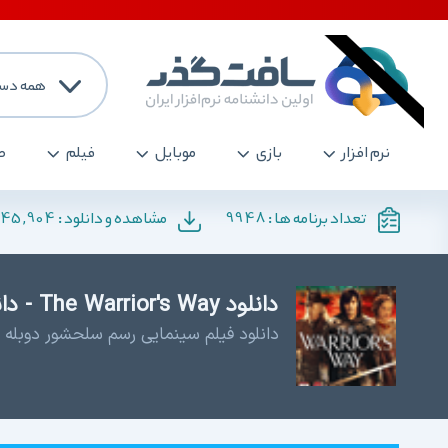
همه دست
نرم افزار
بازی
موبایل
فیلم
ص
145,904
9948
تعداد برنامه ها :
مشاهده و دانلود :
دانلود The Warrior's Way - دانلود رزمی نینجایی
دانلود فیلم سینمایی رسم سلحشور دوبله ف