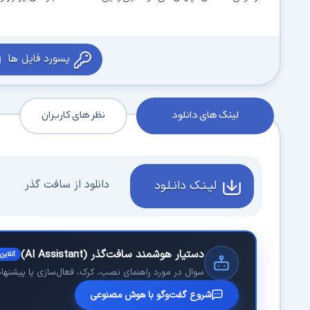
پسورد فایل ها
لینک های دانلود
نظر های کاربران
دانلود از سافت گذر
لیـنـک دانـلـود
دستیار هوشمند سافت‌گذر (AI Assistant)
آنلاین
سوال در مورد راهنمای نصب، کرک، فعال‌سازی یا پیشنهاد 
شروع گفت‌وگو با هوش مصنوعی