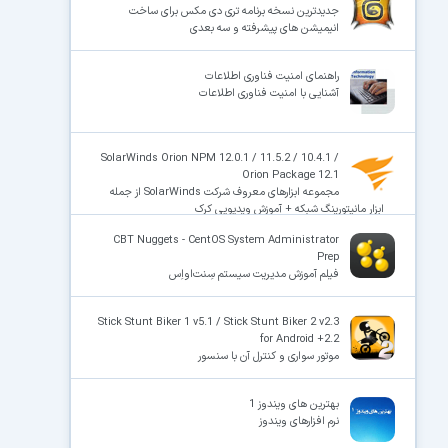
جدیدترین نسخه برنامه تری دی مکس برای ساخت
انیمیشن های پیشرفته و سه بعدی
راهنمای امنیت فناوری اطلاعات
آشنایی با امنیت فناوری اطلاعات
SolarWinds Orion NPM 12.0.1 / 11.5.2 / 10.4.1 /
Orion Package 12.1
مجموعه ابزارهای معروف شرکت SolarWinds از جمله
ابزار مانیتورینگ شبکه + آموزش ویدیویی کرک
CBT Nuggets - CentOS System Administrator
Prep
فیلم آموزش مدیریت سیستم سِنت‌اواِس
Stick Stunt Biker 1 v5.1 / Stick Stunt Biker 2 v2.3
for Android +2.2
موتور سواری و کنترل آن با سنسور
بهترین های ویندوز 1
نرم افزارهای ویندوز