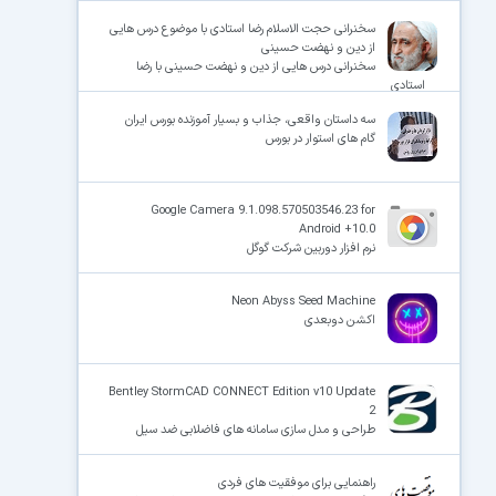
سخنرانی حجت الاسلام رضا استادی با موضوع درس هایی
از دین و نهضت حسینی
سخنرانی درس هایی از دین و نهضت حسینی با رضا
استادی
سه داستان واقعی، جذاب و بسیار آموزنده بورس ایران
گام های استوار در بورس
Google Camera 9.1.098.570503546.23 for
Android +10.0
نرم افزار دوربین شرکت گوگل
Neon Abyss Seed Machine
اکشن دوبعدی
Bentley StormCAD CONNECT Edition v10 Update
2
طراحی و مدل سازی سامانه های فاضلابی ضد سیل
راهنمایی برای موفقیت های فردی