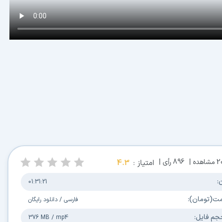
2
مشاهده |
896
رأی |
امتیاز :
4.3
:
01:31:21
مت(تومان):
فارسی
/
دانلود رایگان
جم فایل:
376 MB
/
mp4