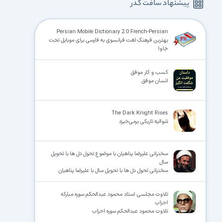
پیشنهاد سافت گذر
Persian Mobile Dictionary 2.0 French-Persian
بهترین فرهنگ لغت فرانسوی به فارسی برای موبایل تحت
جاوا
کسب و کار موفق
انسان موفق
The Dark Knight Rises
شوالیه تاریکی برمی‌خیزد
سخنرانی علیرضا پناهیان با موضوع تحول دل ها با تحویل
سال
سخنرانی تحول دل ها با تحویل سال با علیرضا پناهیان
تلاوت مجلسی استاد محمود عبدالحکم سوره مبارکه
احزاب
تلاوت محمود عبدالحکم سوره احزاب