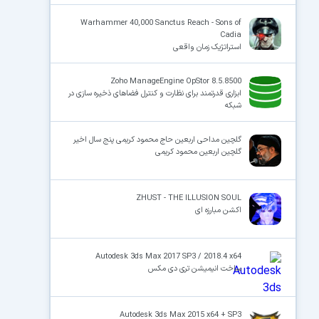
Warhammer 40,000 Sanctus Reach - Sons of
Cadia
استراتژیک زمان واقعی
Zoho ManageEngine OpStor 8.5.8500
ابزاری قدرتمند برای نظارت و کنترل فضاهای ذخیره سازی در
شبکه
گلچین مداحی اربعین حاج محمود کریمی پنج سال اخیر
گلچین اربعین محمود کریمی
ZHUST - THE ILLUSION SOUL
اکشن مبارزه ای
Autodesk 3ds Max 2017 SP3 / 2018.4 x64
ساخت انیمیشن تری دی مکس
Autodesk 3ds Max 2015 x64 + SP3