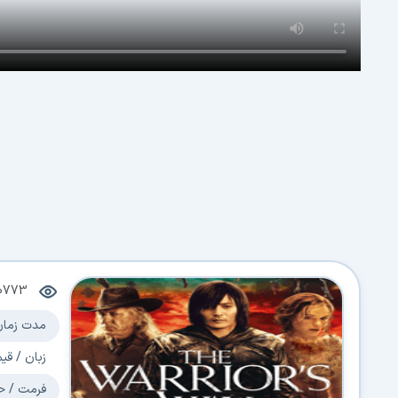
0773
مدت زمان
زبان / قی
فرمت / ح