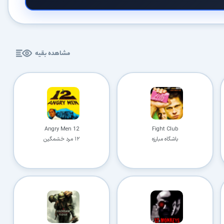
با حداکثر سرعت اینترنت خود دانلود کنید
🚀
استفاده از تمام ظرفیت و پهنای باند شبکه شما
ادامه دانلود پس از قطع اینترنت
⛓️
پشتیبانی کامل از ۳۲ کانکشن بدون از دست رفتن فایل
مشاهده بقیه
دسترسی نامحدود به دستیار هوشمند AI
🤖
راهنمای نصب، رفع خطاهای کرک و پیشنهاد نرم‌افزارهای کاربردی
🗄️ دسترسی به آرشیو کامل نسخه‌ها
🤖 دسترسی نامحدود به هوش مصنوعی
📂 دانلود موازی چند فایل
✉️ خبرنامه آپدیت نرم‌افزارها
12 Angry Men
Fight Club
⚡ همین حالا بدون انتظار دانلود کن
باشگاه مبارزه
۱۲ مرد خشمگین
⭐
فقط کمتر از روزی ۱,۰۰۰ تومان
(معادل ماهیانه 27,250 تومان در اشتراک یک‌ساله)
قبلاً عضو شدم — ورود به حساب کاربری