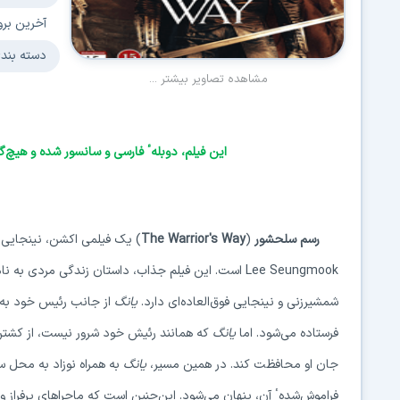
آخرین برو
دسته بند
مشاهده تصاویر بیشتر ...
این فیلم، دوبلهٴ فارسی و سانسور شده و هیچ‌گ
رسم سلحشور
)
The Warrior's Way
(
یک فیلمی اکشن، نینجایی
Lee Seungmook
است. این فیلم جذاب، داستان زندگی مردی به نا
شمشیرزنی و نینجایی فوق‌العاده‌ای دارد.
یانگ
از جانب رئیس خود به 
فرستاده می‌شود. اما
یانگ
که همانند رئیش خود شرور نیست، از کشتن نوز
جان او محافظت کند. در همین مسیر،
یانگ
به همراه نوزاد به محل س
فراموش‌شده
ٴ
آن، پنهان می‌شود. این‌چنین است که ماجراهای پرفراز و ن