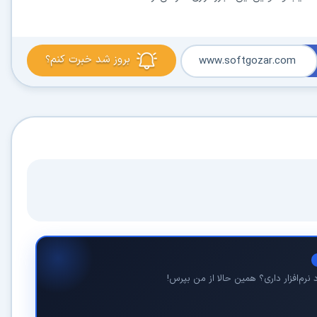
بروز شد خبرت کنم؟
www.softgozar.com
در حال آماده‌سازی لینک دانلود...
15
⚡ اعضای VIP دانلود را بلافاصله و بدون معطلی شروع می‌کنند
۱۹۰,۰۰۰
🛡️ ۱۸ سال سابقه اعتبار
⭐ بیش از
کاربر عضو ویژه
⭐ فقط یک بار عضو شوید؛ همیشه بدون انتظار دانلود کنید
دیگر هیچ‌وقت منتظر نمانید (دانلود فوری)
نرم‌افزار داری؟ همین حالا از من بپرس!
⚡
حذف کامل صف و زمان انتظار برای تمام فایل‌ها