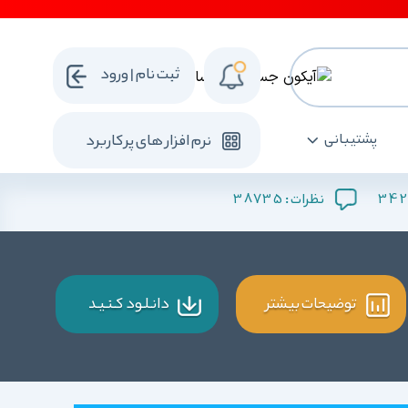
ثبت نام | ورود
پشتیبانی
نرم افزار های پرکاربرد
38735
342
نظرات :
توضیحات بیشتر
دانـلـود کـنـیـد