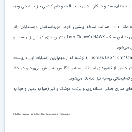
خریداری شد و همکاری های یوبیسافت و تام کلنسی نیز به شکلی ویژه
نسخه دوم بازیِ پُرطرفدار HAWX با عنوان رسمی Tom Clancy's HAWX 2 همانند نسخه پیشین خود، مورداستقبال دوستداران ژانر
شبیه‌سازی هواپیمای جنگی قرار گرفت. به عقیده بسیاری از علاقه‌مندان به این سبک، Tom Clancy's HAWX بهترین بازی در این ژانر است و
در حال آماده‌سازی لینک دانلود...
همان‌گونه که ذکر شد، داستان این سری بازی را تام کلنسی (Thomas Leo "Tom" Clancy, Jr) نوشته که از مهم‌ترین امتیازات این بازیست.
15
طورکلی با کنترل سه کاراکتر خلبان از کشورهای امریکا، روسیه و انگلیس به پیش می‌رود و در خط
و تسلیحاتی روسیه نیز انداخته می‌شود.
⚡ اعضای VIP دانلود را بلافاصله و بدون معطلی شروع می‌کنند
ای مدرن جنگی، نشانه‌روی و پرتاب موشک و تیر (هوا به زمین و هوا به
۱۹۰,۰۰۰
🛡️ ۱۸ سال سابقه اعتبار
⭐ بیش از
کاربر عضو ویژه
⭐ با عضویت ویژه، تمام محدودیت‌ها را بردارید:
(توضیحات از کارشناس بخش بازی سافت‌گذر: محمد زویداوی)
دستیار هوشمند AI (ویژه اعضای VIP)
🤖
پاسخ‌گویی فوری به خطاهای نصب، راهنمای خط به‌خط کرک و پیشنهاد نرم‌افزارهای