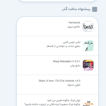
پیشنهاد سافت گذر
Homesick
خانه‌ی مرموز
لباس اویس قرنی
سفری جذاب و خواندنی از قندهار
Bloop Reloaded v1.0.0.1
مایع روان
Stock UI Icon 176.0 for Android +4.0
آیکون استوک
ارزش لینک چگونه تعیین می شود
چگونه لینک بدهیم تا رتبه بالائی در اینترنت داشته باشیم؟