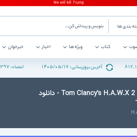
ه بندی ها
وت
کتاب
ویژه ها
اخبار
خبرخوان
397
1405/05/17
812,
آخرین بروزرسانی :
اعضاء :
دانلود Tom Clancy's H.A.W.X 2 + New Crack TiNYiSO - دانلود