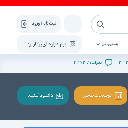
ثبت نام | ورود
پشتیبانی
نرم افزار های پرکاربرد
38737
342
نظرات :
توضیحات بیشتر
دانـلـود کـنـیـد