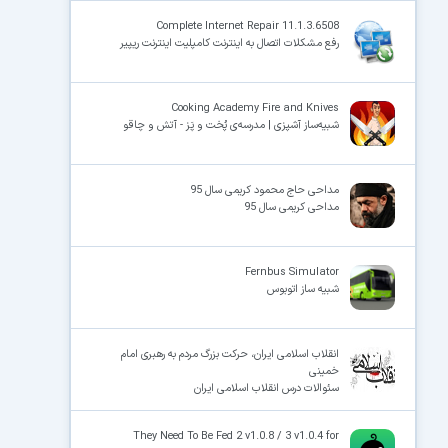
Complete Internet Repair 11.1.3.6508
رفع مشکلات اتصال به اینترنت کامپلیت اینترنت ریپیر
Cooking Academy Fire and Knives
شبیه‌ساز آشپزی | مدرسه‌ی پُخت و پَز - آتش و چاقو
مداحی حاج محمود کریمی سال 95
مداحی کریمی سال 95
Fernbus Simulator
شبیه ساز اتوبوس
انقلاب اسلامی ایران، حرکت بزرگ مردم به رهبری امام
خمینی
سئوالات درس انقلاب اسلامی ایران
They Need To Be Fed 2 v1.0.8 / 3 v1.0.4 for