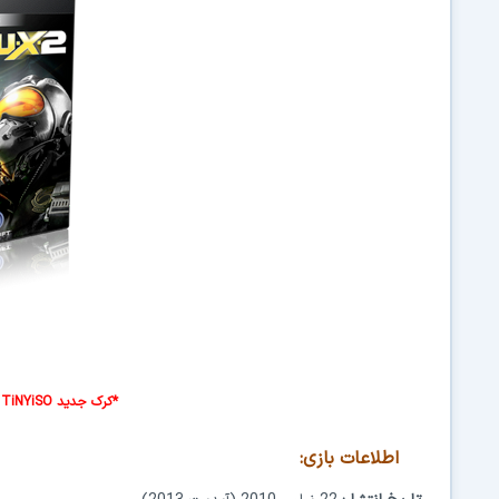
*کرک جدید TiNYiSO در صفحه دانلود قرار داده شد*
اطلاعات بازی: