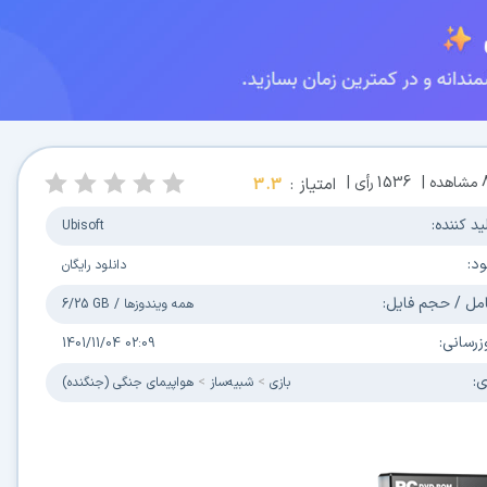
مشاهده |
1536
رأی |
امتیاز :
3.3
ید کننده:
Ubisoft
ود:
دانلود رایگان
مل / حجم فایل:
همه ویندوزها
/
6/25 GB
زرسانی:
1401/11/04 02:09
ی:
بازی
شبیه‌ساز
هواپیمای جنگی (جنگنده)