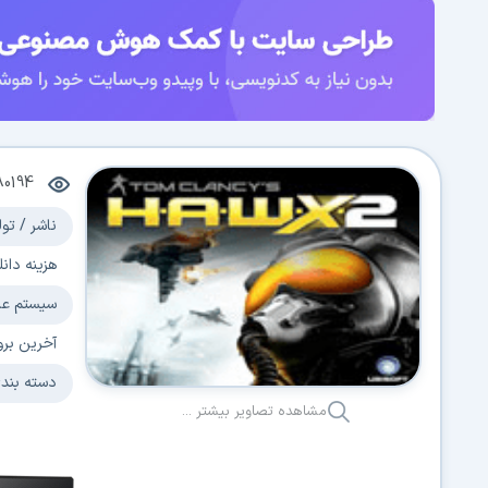
80194
ناشر / تول
هزینه دانل
سیستم عا
آخرین برو
دسته بند
مشاهده تصاویر بیشتر ...