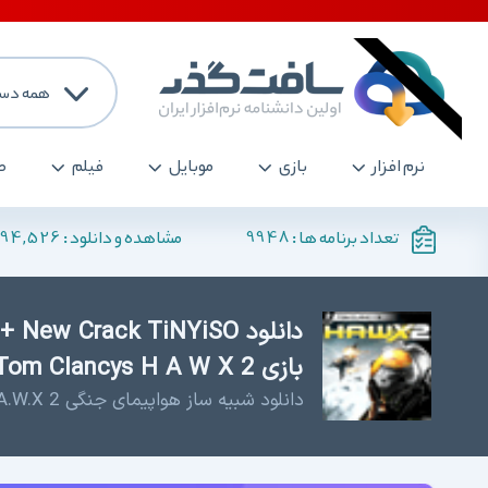
همه دست
نرم افزار
بازی
موبایل
فیلم
ص
194,526
9948
تعداد برنامه ها :
مشاهده و دانلود :
بازی Tom Clancys H A W X 2
دانلود شبیه ساز هواپیمای جنگی H.A.W.X 2