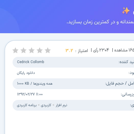
16
مشاهده |
2304
رأی |
امتیاز :
3.2
ید کننده:
Cedrick Collomb
ود:
دانلود رایگان
مل / حجم فایل:
همه ویندوزها
/
1000 KB
زرسانی:
1392/02/27 11:00
ی:
نرم افزار
کاربردی
برنامه کاربردی