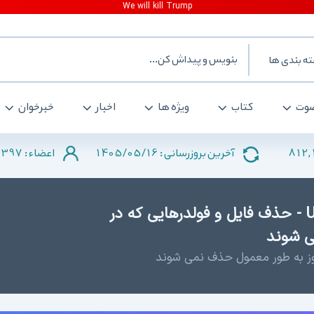
ه بندی ها
وت
کتاب
ویژه ها
اخبار
خبرخوان
2397
1405/05/16
812,
آخرین بروزرسانی :
اعضاء :
دانلود Unlocker 1.9.2 x86/x64 - حذف فایل و فولدرهایی که در
ی شوند
دوز به طور معمول حذف نمی شوند