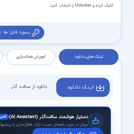
کلیک کرده و
Unlocker
را انتخاب کنید.
پسورد فایل ها
لینک های دانلود
آموزش فعالسازی
دانلود از سافت گذر
لیـنـک دانـلـود
دستیار هوشمند سافت‌گذر (AI Assistant)
آنلاین
سوال در مورد راهنمای نصب، کرک، فعال‌سازی یا پیشنهاد 