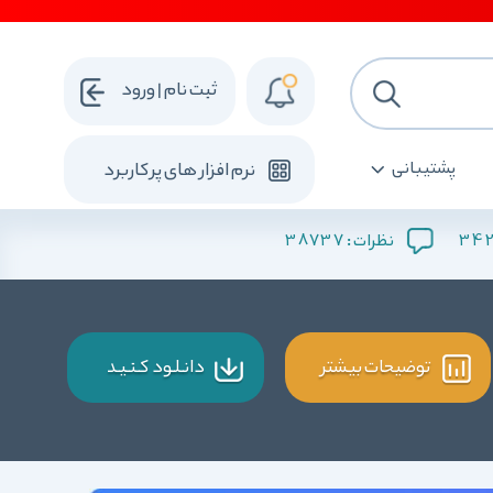
ثبت نام | ورود
پشتیبانی
نرم افزار های پرکاربرد
38737
34
نظرات :
توضیحات بیشتر
دانـلـود کـنـیـد