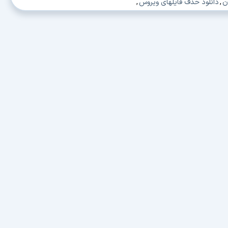
ن
,
دانلود حذف فایلهای ویروس
,
ابل Delete
,