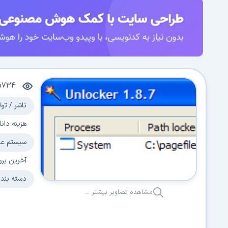
5734
ناشر / تول
هزینه دانل
سیستم عا
آخرین برو
دسته بند
مشاهده تصاویر بیشتر ...