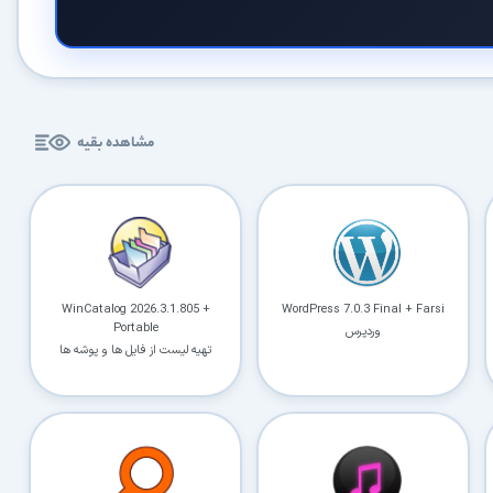
کاربردی
✓
دانلود فوری و بی‌معطلی:
حذف کامل صف و زمان انتظار برای تمام فایل‌ها
✓
حداکثر سرعت پهنای باند:
استفاده از تمام سرعت اینترنت با ۳۲ کانکشن
مشاهده بقیه
✓
ثبات دانلود (Resume):
ادامه دانلود پس از قطع اینترنت و دانلود موازی چند فایل
✓
آرشیو کامل نسخه‌ها:
دسترسی به تمام نسخه‌های قدیمی نرم‌افزارها
⚡ ارتقا به حساب VIP و دانلود فوری
WinCatalog 2026.3.1.805 +
WordPress 7.0.3 Final + Farsi
⭐
فقط کمتر از روزی 1,093 تومان
(معادل ماهیانه 33,250 تومان در اشتراک یک‌ساله)
Portable
وردپرس
قبلاً عضو شدم — ورود به حساب کاربری
تهیه لیست از فایل ها و پوشه ها