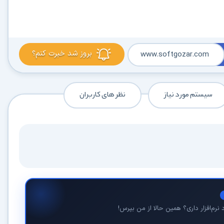
بروز شد خبرت کنم؟
www.softgozar.com
در حال آماده‌سازی لینک دانلود...
سیستم مورد نیاز
نظر های کاربران
15
⚡ اعضای VIP دانلود را بلافاصله و بدون معطلی شروع می‌کنند
۱۹۰,۰۰۰
🛡️ ۱۸ سال سابقه اعتبار
⭐ بیش از
کاربر عضو ویژه
⭐ با عضویت ویژه، تمام محدودیت‌ها را بردارید:
نرم‌افزار داری؟ همین حالا از من بپرس!
دستیار هوشمند AI (ویژه اعضای VIP)
🤖
پاسخ‌گویی فوری به خطاهای نصب، راهنمای خط به‌خط کرک و پیشنهاد نرم‌افزارهای