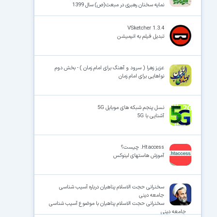
نمایه سخنان رهبری در مبعث(ص) سال 1399
VSketcher 1.3.4
تبدیل فیلم به انیمیشن
عزیز زهرا ( سرود و آهنگ برای امام زمان ) - بخش دوم
نواهایی برای امام زمان
نسل پنجم شبکه های موبایل 5G
آشنایی با 5G
Htaccess. چیست؟
آموزش هاستهای لینوکس
سخنرانی حجت الاسلام پناهیان درباره آسیب شناسی
جامعه دینی
سخنرانی حجت الاسلام پناهیان با موضوع آسیب شناسی
جامعه دینی