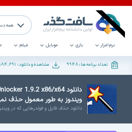
همه دست
نرم افزار
بازی
موبایل
فیلم
ص
184,691
9948
تعداد برنامه ها :
مشاهده و دانلود :
ویندوز به طور معمول حذف نم
دانلود حذف فایل و فولدرهایی که در وین