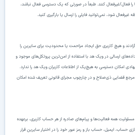
را فعال/غیرفعال کنند. طبعاً در صورتی که یک دسترسی فعال نباشد،
غیرفعال شود، نمی‌توانید فایلی را ارسال یا بارگیری کنید.
آزادند و هیچ کاربری حق ایجاد مزاحمت یا محدودیت برای سایرین را
در حال آماده‌سازی لینک دانلود...
ه‌های ارسالی در ویک هد با استفاده از امن‌ترین پروتکل‌های موجود و
15
دی امکان دسترسی به هیچ‌یک از اطلاعات کاربران ویک هد را ندارد.
 مرجع قضایی ذی‌صلاح و در چارچوب مجرای قانونی تعریف شده امکان
⚡ اعضای VIP دانلود را بلافاصله و بدون معطلی شروع می‌کنند
۱۹۰,۰۰۰
🛡️ ۱۸ سال سابقه اعتبار
⭐ بیش از
کاربر عضو ویژه
⭐ با عضویت ویژه، تمام محدودیت‌ها را بردارید:
ئولیت همه فعالیت‌ها و پیام‌‌های صادره از هر حساب کاربری، برعهده
دستیار هوشمند AI (ویژه اعضای VIP)
حساب، ایمیل، حساب باز و رمز عبور خود را در اختیار سایرین قرار
🤖
پاسخ‌گویی فوری به خطاهای نصب، راهنمای خط به‌خط کرک و پیشنهاد نرم‌افزارهای