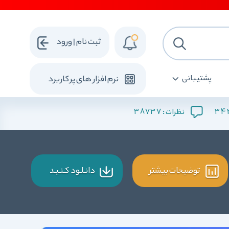
ثبت نام | ورود
پشتیبانی
نرم افزار های پرکاربرد
38737
34
نظرات :
توضیحات بیشتر
دانـلـود کـنـیـد