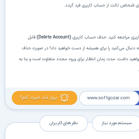
کاربردی
‌ی اشخاص ثالث از حساب کاربری فرد گردد.
✓
دانلود فوری و بی‌معطلی:
حذف کامل صف و زمان انتظار برای تمام فایل‌ها
✓
حداکثر سرعت پهنای باند:
استفاده از تمام سرعت اینترنت با ۳۲ کانکشن
ربری مراجعه کنید. حذف حساب کاربری
(Delete Account)
قابل
✓
ثبات دانلود (Resume):
ادامه دانلود پس از قطع اینترنت و دانلود موازی چند فایل
 دنبال می‌کنید را برای همیشه از دست خواهید داد! در صورت حذف
✓
آرشیو کامل نسخه‌ها:
دسترسی به تمام نسخه‌های قدیمی نرم‌افزارها
اهید داشت. مدت زمان انتظار برای ورود مجدد متفاوت است و بنا به
⚡ ارتقا به حساب VIP و دانلود فوری
⭐
فقط کمتر از روزی ۱,۰۰۰ تومان
(معادل ماهیانه 27,250 تومان در اشتراک یک‌ساله)
قبلاً عضو شدم — ورود به حساب کاربری
بروز شد خبرت کنم؟
www.softgozar.com
سیستم مورد نیاز
نظر های کاربران