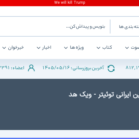
ه بندی ها
وت
کتاب
ویژه ها
اخبار
خبرخوان
2391
1405/05/16
812,
آخرین بروزرسانی :
اعضاء :