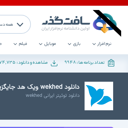
همه دست
نرم افزار
بازی
موبایل
فیلم
ص
174,735
9948
تعداد برنامه ها :
مشاهده و دانلود :
دانلود wekhed ویک هد جایگزین ایرانی توئیتر - ویک هد
دانلود توئیتر ایرانی wekhed