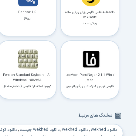
دانشنامه علمی فارسی زبان ویکی ساده
Parinaz 1.0
wikisade
پریناز
ویکی ساده
Persian Standard Keyboard - All
LeoMoon ParsiNegar 2.1.1 Win /
Windows - x86/x64
Mac
فارسی نویس قدرتمند و رایگان لئومون
کیبورد استاندارد فارسی (اصلاح مشکل
کیبرد فارسی در ویندوز XP و ویستا و 7
ویرایش 32 بیتی و 64 بیتی)
هشتگ های مرتبط
دانلود wekhed
,
دانلود wekhed
,
دانلود wekhed چیست
,
دانلود توئی