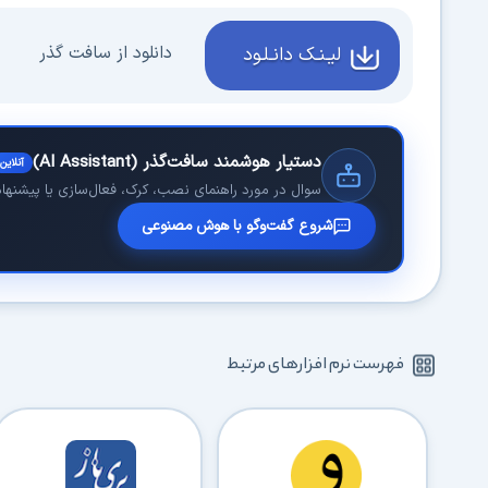
دانلود از سافت گذر
لیـنـک دانـلـود
دستیار هوشمند سافت‌گذر (AI Assistant)
آنلاین
سوال در مورد راهنمای نصب، کرک، فعال‌سازی یا پیشنهاد 
شروع گفت‌وگو با هوش مصنوعی
فهرست نرم افزارهای مرتبط