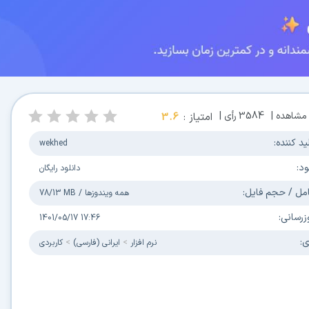
مشاهده |
3584
رأی |
امتیاز :
3.6
ید کننده:
wekhed
ود:
دانلود رایگان
مل / حجم فایل:
همه ویندوزها
/
78/13 MB
زرسانی:
1401/05/17 17:46
ی:
نرم افزار
ایرانی (فارسی)
کاربردی