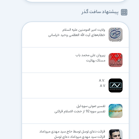
پیشنهاد سافت گذر
ولایت امیر المومنین علیه السلام
خطابه‌های آیت‌ الله العظمی وحید خراسانی
پیروان علی محمد باب
مسلک بهائیت
.A.V
A V
تفسیر صوتی سوره لیل
تفسیر سوره 92 از حجت الاسلام قرائتی
قرائت دعای توسل توسط حاج سید مهدی میرداماد
قرائت سید مهدی میرداماد دعای توسل