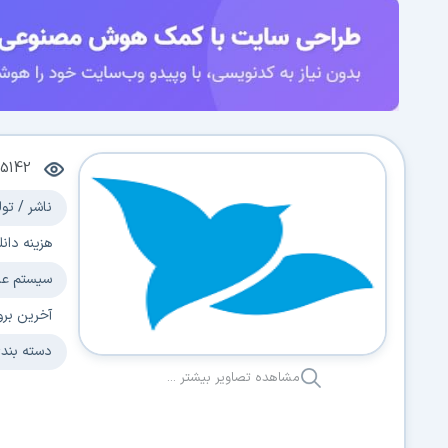
5142
ناشر / تول
هزینه دانل
سیستم عا
آخرین برو
دسته بند
مشاهده تصاویر بیشتر ...