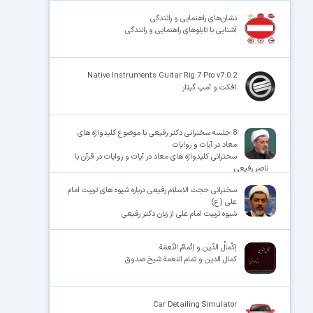
نشان‌های راهنمایی و رانندگی
آشنایی با تابلوهای راهنمایی و رانندگی
Native Instruments Guitar Rig 7 Pro v7.0.2
افکت و آمپ گیتار
8 جلسه سخنرانی دکتر رفیعی با موضوع کلیدواژه های
معاد در آیات و روایات
سخنرانی کلیدواژه های معاد در آیات و روایات در قرآن با
ناصر رفیعی
سخنرانی حجت الاسلام رفیعی درباره شیوه های تربیت امام
علی (ع)
شیوه تربیت امام علی از زبان دکتر رفیعی
اِکْمالُ الدّین و اِتْمامُ النّعمَة
کمال الدین و تمام النعمة شیخ صدوق
Car Detailing Simulator