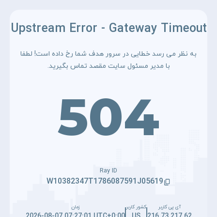
Upstream Error - Gateway Timeout
به نظر می رسد خطایی در سرور هدف شما رخ داده است! لطفا
با مدیر مسئول سایت مقصد تماس بگیرید.
504
Ray ID
W10382347T1786087591J05619
آی پی کاربر
کشور کاربر
زمان
2026-08-07 07:27:01 UTC+0:00
US
216.73.217.62