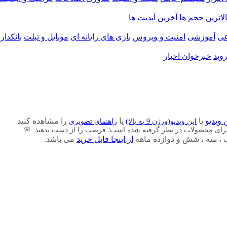
الاترین حجم ها
آخرین آپدیت ها
ی
آموزشی
امنیت و ویروس
بازی های رایانه ای
موبایل و تبلت
بانکدار
وید
خبرخوان اخبار
 ویدیو
یا
یا
را مشاهده کنید
این ویدیو(ورژن 9 به بالا)
راهنمای تصویری
برای محصولات در نظر گرفته شده است؛ فرصت را از دست ندهید. 🌸
از اینجا قابل خرید
می باشد.