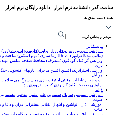
سافت گذر دانشنامه نرم افزار - دانلود رایگان نرم افزار
همه دسته بندی ها
نرم افزار
آموزشی
آنتی ویروس و فایروال
ایرانی (فارسی)
اینترنت (وب)
ب
(مالتی مدیا)
درایور (Driver)
زیبا سازی (تم و اسکین)
ساخت و Rip کردن DVD
ویرایش
گرافیک
گوناگون (متفرقه)
محافظ صفحه نمایش
مهند
بازی
ورزشی
استراتژیک
اکشن
اکشن ماجرایی
بازیهای کنسولی
جنگ
موبایل
آب و هوا
ارتباطات
امنیتی
اینترنت
بازی
زبان
سرگرمی
سلامت
نمایشی / صفحه کلید
کاربردی
کتاب اندرویدی
یادآور
فیلم
آموزشی
انیمیشن
سریال
سینمایی
طنز
علمی
مذهبی
مستند
ور
صوت
آموزشی
اذان ، تواشیح و ابتهال
انقلابی
سخنرانی
قرآن و دعا و 
کتاب
نرم افزار
اینترنت
بازی رایانه‌ای
برنامه نویسی
پایگاه داده
سخت ا