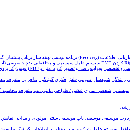
ازیابی اطلاعات (Recovery)
برنامه نویسی
بهینه ساز
پرتابل
پشتیبان گیری (p
سیستم عامل
سیستمی و محافظتی
ضد جاسوسی (آنتی
سی و تخصصی
ویرایش صدا و تصویر
کار با متن و PDF (آفیس)
کاربردی
ی
رانندگی
شبیه‌ساز
عمومی
فلش
فکری
گوناگون
ماجرایی
متفرقه
معم
سیستمی
شخصی سازی
عکس / طراحی
مالتی مدیا
متفرقه
محاسبه گ
زشی
زیارت
موسیقی
موسیقی پاپ
موسیقی سنتی
مولودی و مداحی
نمایش ر
فزار
سیستم عامل
شبکه و امنیت
فناوری اطلاعات
گرافیک و انیمیش