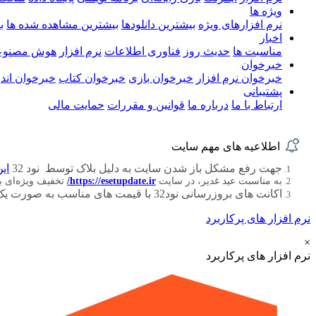
ویژه ها
نرم افزارهای ویژه
بیشترین دانلودها
بیشترین مشاهده شده ها
ب
اخبار
مناسبت ها
حدیث روز
فناوری اطلاعات
نرم افزار
هوش مصنوع
خبرخوان
خبرخوان نرم افزار
خبرخوان بازی
خبرخوان کتاب
خبرخوان اندر
پشتیبانی
ارتباط با ما
درباره ما
قوانین و مقررات
حمایت مالی
اطلاعیه های مهم سایت
جهت رفع مشکل باز شدن سایت به دلیل بلاک توسط نود 32
این
به مناسبت عید غدیر، در سایت
https://esetupdate.ir/
تخفیف ویژه‌ای 
اکانت های بروزرسانی نود32 با قیمت های مناسب به صورت یک ، سه ، شش و دوازده ماهه
نرم افزار های پرکاربرد
×
نرم افزار های پرکاربرد