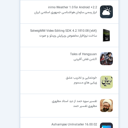
irimo Weather 1.0 for Android +2.2
ابزار رسمی سازمان هواشناسی جمهوری اسلامی ایران
SolveigMM Video Editing SDK 4.2.1810.08 (x64)
ساخت نرم‌افزار مخصوص ویرایش ویدئو و صوت
Tales of Hongyuan
اکشن نقش آفرینی
خودنمایی و تخریب عشق
زیبایی های مسموم
تفسیر سوره حمد از دید استاد مطهری
مطهری تفسیر حمد
Ashampoo UnInstaller 16.00.02