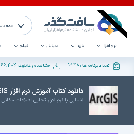
همه دست
نرم افزار
بازی
موبایل
فیلم
ص
166,404
9948
تعداد برنامه ها :
مشاهده و دانلود :
دانلود کتاب آموزش نرم افزار ArcGIS - آموزش آرک جی آی اس
آشنایی با نرم افزار تحلیل اطلاعات مکانی