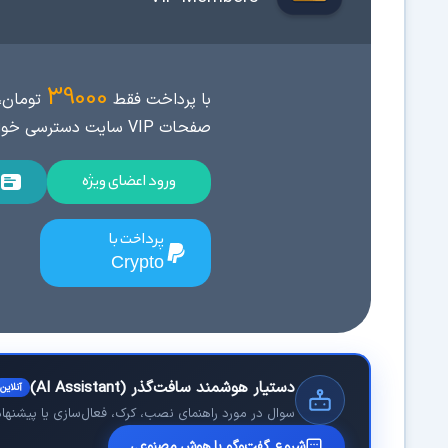
39000
با پرداخت فقط
تومان، 
صفحات VIP سایت دسترسی خواهید داشت.
ورود اعضای ویژه
پرداخت با
Crypto
دستیار هوشمند سافت‌گذر (AI Assistant)
آنلاین
سوال در مورد راهنمای نصب، کرک، فعال‌سازی یا پیشنهاد 
شروع گفت‌وگو با هوش مصنوعی