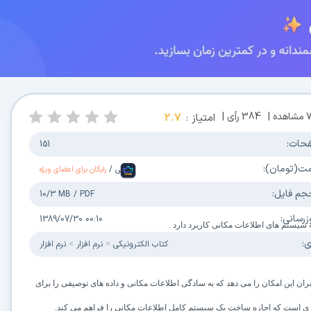
مشاهده |
384
رأی |
امتیاز :
2.7
حات:
151
مت(تومان):
فارسی
/
رایگان برای اعضای ویژه
جم فایل:
10/3 MB
/
PDF
زرسانی:
1389/07/30 00:10
 سیستم های اطلاعات مکانی کاربرد دارد
.
ی:
كتاب الكترونیکی
نرم افزار
نرم افزار
ران این امکان
را می دهد که به سادگی اطلاعات مکانی و داده های توصیفی را برای
ری است
که اجازه ساخت یک سیستم کامل اطلاعات مکانی را فراهم می کند.