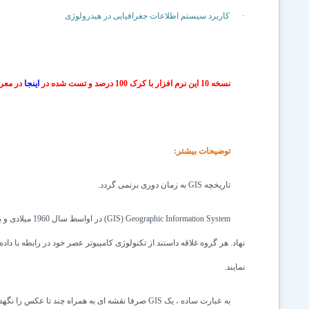
·
کاربرد سیستم اطلاعات جغرافیایی در هیدرولوژی
نسخه 10 این نرم افزار با کرک 100 درصد و تست شده در
اینجا
در مع
توضیحات بیشتر:
تاریخچه
GIS
به زمان دوری برنمی گردد.
Geographic Information System
(
GIS
) در اواسط س
نهاد. هر گروه غلاقه داستند از تکنولوژی کامپیوتر عصر خود در رابطه با د
نمایند.
به عبارت ساده ، یک
GIS
صرفا نقشه ای به همراه چند تا عکس را نگهدار