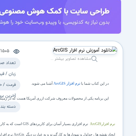
71505
مشاهده تصاویر بیشتر ...
تعداد صف
زبان / قی
در این کتاب شما با
نرم افزار
ArcGIS
آشنا می شوید.
فرمت / ح
آخرین برو
این برنامه یکی از محصولات معروف شرکت ازری آمریکا هست که در زمینه
دسته بند
نرم افزار
ArcGIS
نرم افزاری بسیار آسان برای کاربردهای
GIS
است که به کارب
ایجاد نقشه
ها ، جداول و نمودارها به کارگیرند و به عبارت دیگر
ArcGis
نرم افزا