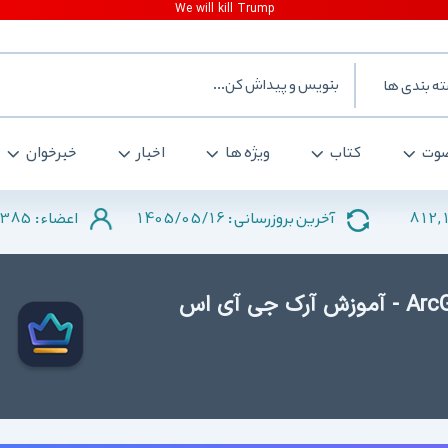
ه بندی ها
وت
کتاب
ویژه ها
اخبار
خبرخوان
385
1405/05/16
812,
آخرین بروزرسانی :
اعضاء :