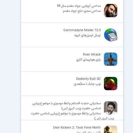
مداحی کربلایی جواد مقدم سال 98
مداحی محرم حاج جواد مقدم
×
Gammadyne Mailer 72.0
ارسال ایمیل‌های انبوه
River Attack
بازی هواپیمای آتاری
Dexterity Ball 3D
توپ چابک | سه‌بُعدی
سخنرانی حجت الاسلام واعظ موسوی با موضوع زیبایی
شناسی حضرت زینب کبری (س)
سخنرانی واعظ موسوی با موضوع زیبایی شناسی حضرت
زینب کبری (س)
Door Kickers 2: Task Force North
اکشن برای کامپیوتر