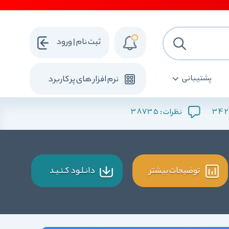
ثبت نام | ورود
پشتیبانی
نرم افزار های پرکاربرد
38735
342
نظرات :
توضیحات بیشتر
دانـلـود کـنـیـد