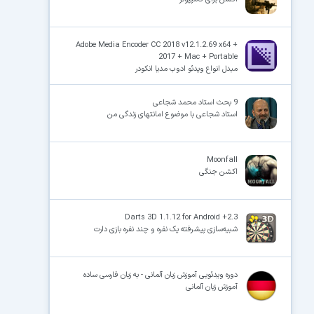
Adobe Media Encoder CC 2018 v12.1.2.69 x64 +
2017 + Mac + Portable
مبدل انواع ویدئو ادوب مدیا انکودر
9 بحث استاد محمد شجاعی
استاد شجاعی با موضوع امانتهای زندگی من
Moonfall
اکشن جنگی
Darts 3D 1.1.12 for Android +2.3
شبیه‌سازی پیشرفته یک نفره و چند نفره بازی دارت
دوره ویدئویی آموزش زبان آلمانی - به زبان فارسی ساده
آموزش زبان آلمانی