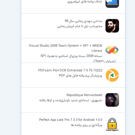
حذف برنامه های غیرضروری
مداحی مهدی رعنایی سال 98
محرم شب اول تا شام غریبان رعنایی
Visual Studio 2008 Team System + SP1 + MSDN
Library
نسخه 2008 بسته ویژوال استادیو به همراه SP1
(ویرایش Team)
PDFsam Pro+OCR Enhanced 7.0.76.15222
ویرایشگر پیشرفته فایل های PDF
Republique Remastered
جمهوری - نسخه‌ی جدید بازسازی‌شده و ارتقا یافته
Perfect App Lock Pro 7.3.3 for Android +3.0
رمزگذاری بر روی برنامه ها