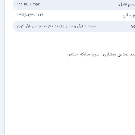
 فایل:
184 KB
/
mp3
سانی:
1396/02/30 11:26
صوت
قرآن و دعا و زیارت
تلاوت مجلسی قرآن کریم
د صدیق منشاوی - سوره مبارکه اخلاص