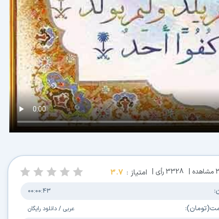
شاهده |
3328
رأی |
امتیاز :
3.7
00:00:43
(تومان):
عربی
/
دانلود رایگان