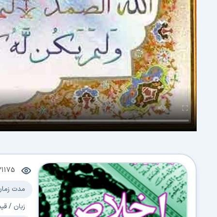
31175
م
مدت زمان:
زبان / قیمت