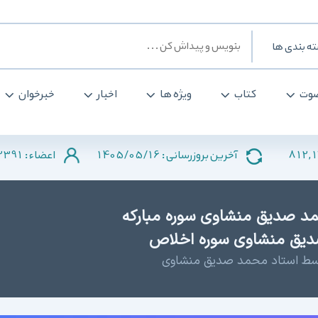
بندی ها
ت
کتاب
ویژه ها
اخبار
خبرخوان
42391
1405/05/16
812
آخرین بروزرسانی :
اعضاء :
د صدیق منشاوی سوره مبارکه
دیق منشاوی سوره اخلاص
وسط استاد محمد صدیق منشاوی