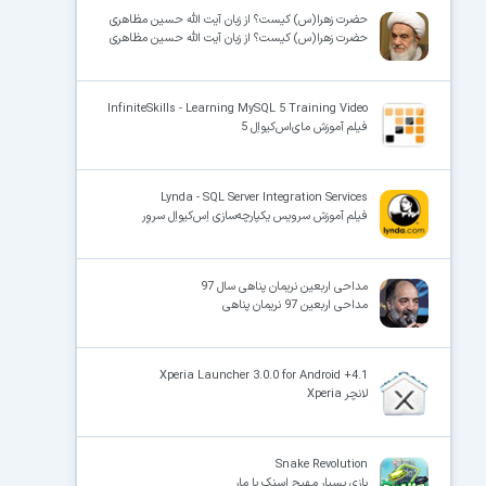
حضرت زهرا(س) کیست؟ از زبان آیت الله حسین مظاهری
حضرت زهرا(س) کیست؟ از زبان آیت الله حسین مظاهری
InfiniteSkills - Learning MySQL 5 Training Video
فیلم آموزش مای‌اس‌کیواِل 5
Lynda - SQL Server Integration Services
فیلم آموزش سرویس یکپارچه‌سازی اِس‌کیو‌اِل سروِر
مداحی اربعین نریمان پناهی سال 97
مداحی اربعین 97 نریمان پناهی
Xperia Launcher 3.0.0 for Android +4.1
لانچر Xperia
Snake Revolution
بازی بسیار مهیج اسنک یا مار