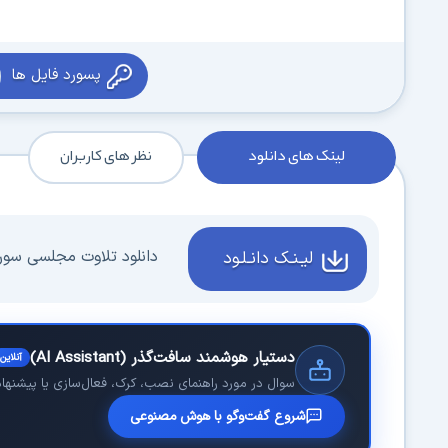
پسورد فایل ها
لینک های دانلود
نظر های کاربران
دانلود تلاوت مجلسی سور
لیـنـک دانـلـود
دستیار هوشمند سافت‌گذر (AI Assistant)
آنلاین
سوال در مورد راهنمای نصب، کرک، فعال‌سازی یا پیشنهاد نر
شروع گفت‌وگو با هوش مصنوعی