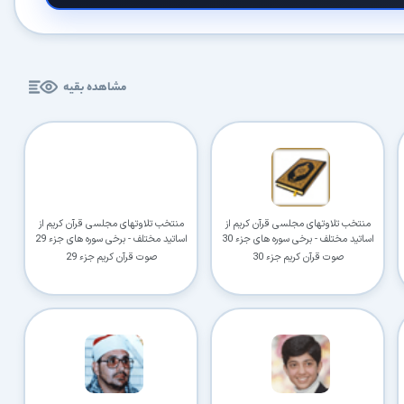
کاربردی
✓
دانلود فوری و بی‌معطلی:
حذف کامل صف و زمان انتظار برای تمام فایل‌ها
مشاهده بقیه
✓
حداکثر سرعت پهنای باند:
استفاده از تمام سرعت اینترنت با ۳۲ کانکشن
✓
ثبات دانلود (Resume):
ادامه دانلود پس از قطع اینترنت و دانلود موازی چند فایل
✓
آرشیو کامل نسخه‌ها:
دسترسی به تمام نسخه‌های قدیمی نرم‌افزارها
⚡ ارتقا به حساب VIP و دانلود فوری
منتخب تلاوتهای مجلسی قرآن کریم از
منتخب تلاوتهای مجلسی قرآن کریم از
اساتید مختلف - برخی سوره های جزء 30
اساتید مختلف - برخی سوره های جزء 29
⭐
فقط کمتر از روزی ۱,۰۰۰ تومان
(معادل ماهیانه 27,250 تومان در اشتراک یک‌ساله)
صوت قرآن کریم جزء 30
صوت قرآن کریم جزء 29
قبلاً عضو شدم — ورود به حساب کاربری