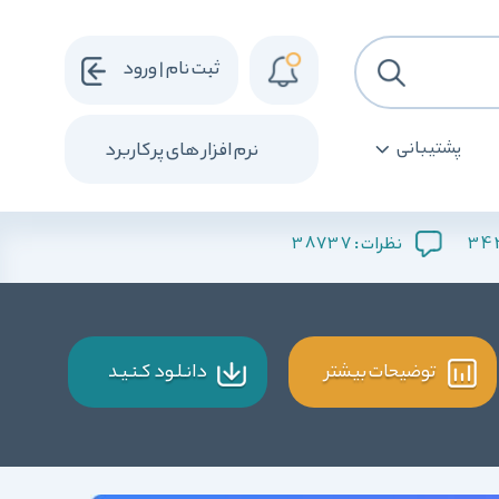
ثبت نام | ورود
پشتیبانی
نرم افزار های پرکاربرد
38737
3
نظرات :
توضیحات بیشتر
دانـلـود کـنـیـد