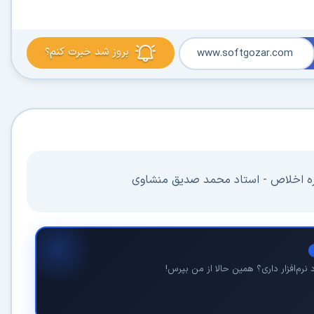
بروز شد خبرت کنم؟
www.softgozar.com
در حال آماده‌سازی لینک دانلود...
15
ه اخلاص - استاد محمد صدیق منشاوی
⚡ اعضای VIP دانلود را بلافاصله و بدون معطلی شروع می‌کنند
۱۹۰,۰۰۰
🛡️ ۱۸ سال سابقه اعتبار
⭐ بیش از
کاربر عضو ویژه
م‌افزار داری؟ همین حالا از من بپرس!
⭐ با عضویت ویژه، تمام محدودیت‌ها را بردارید:
دستیار هوشمند AI (ویژه اعضای VIP)
🤖
پاسخ‌گویی فوری به خطاهای نصب، راهنمای خط به‌خط کرک و پیشنهاد نرم‌افزارهای