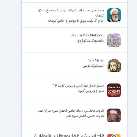
سخنرانی حجت الاسلام راشد یزدی با موضوع اخلاق
کریمانه
حاج آقا راشد یزدی با موضوع اخلاق کریمانه
Sakura Day Mahjong
ماهجونگ ساکورا دِی
Tiny Metal
استراتژیک نوبتی
دستورالعمل بهداشتی ویروس کوئید 19
شیوع ویروس کرونا
تلاوت مجلسی استاد حلمی الجمل سوره مبارکه نصر
تلاوت حلمی الجمل سوره نصر
AnyMote Smart Remote 4.6.9 for Android +4.0