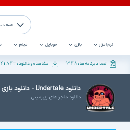
همه دست
نرم افزار
بازی
موبایل
فیلم
ص
141,742
9948
تعداد برنامه ها :
مشاهده و دانلود :
دانلود Undertale - دانلود بازی فکری و معمایی برای کامپیوتر
دانلود ماجراهای زیرزمینی