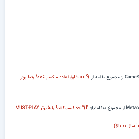
۹
GameS
از
مجموع
۱۰
امتیاز:
>>
خارق‌العاده – کسب‌کنندهٔ رتبهٔ برتر
۹۲
Metacr
از مجموع
۱۰۰
امتیاز:
>>
کسب‌کنندهٔ رتبهٔ برتر
MUST-PLAY
۱
سال به بالا
)