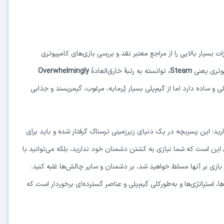
سیار بالایی را از مراجع معتبر نقد و بررسی بازی‌های کامپیوتری
در حال آماده‌سازی لینک دانلود...
یوتری یعنی
Steam
،
توانسته
به رتبهٔ خارق‌العادهٔ
Overwhelmingly
و ساده دارد اما از گیم‌پلی بسیار پُرمایه، مرغوب، گیمرپسند و جذابی
15
⚡ اعضای VIP دانلود را بلافاصله و بدون معطلی شروع می‌کنند
ارید؛ این پسربچه در یک دنیای زیرزمینی ترسناک گرفتار شده و باید برای
ین است که شما نیازی به کشتن دشمنان خود ندارید، بلکه می‌توانید با
۱۹۰,۰۰۰
🛡️ ۱۸ سال سابقه اعتبار
⭐ بیش از
کاربر عضو ویژه
 بازی بر آنها مسلط خواهید شد، بر دشمنان و سایر چالش‌ها غلبه کنید.
⭐ فقط یک بار عضو شوید؛ همیشه بدون انتظار دانلود کنید
 استراتژی‌ها و به‌طورکلی گیم‌پلی و عناصر گسترده‌ای برخوردار است که
دیگر هیچ‌وقت منتظر نمانید (دانلود فوری)
⚡
حذف کامل صف و زمان انتظار برای تمام فایل‌ها