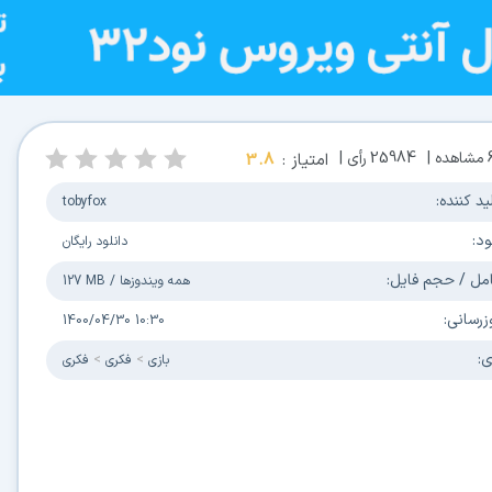
مشاهده |
25984
رأی |
امتیاز :
3.8
ید کننده:
tobyfox
ود:
دانلود رایگان
مل / حجم فایل:
همه ویندوزها
/
127 MB
زرسانی:
1400/04/30 10:30
ی:
بازی
فکری
فکری