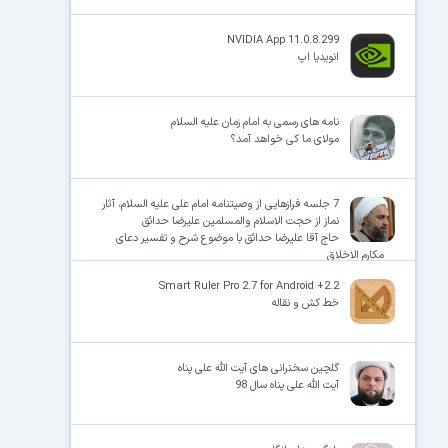
NVIDIA App 11.0.8.299
انویدیا اپ
نامه های رسمی به امام زمان علیه السلام
مولای ما کی خواهد آمد؟
7 جلسه فرازهایی از وصیتنامه امام علی علیه السلام، آثار
نماز از حجت الاسلام والمسلمین علیرضا حدائق
حاج آقا علیرضا حدائق با موضوع شرح و تفسیر دعای
مکارم الاخلاق
Smart Ruler Pro 2.7 for Android +2.2
خط کش و نقاله
گلچین سخنرانی های آیت الله علی پناه
آیت الله علی پناه سال 98