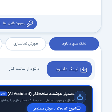
پسورد فایل ها
لینک های دانلود
آموزش فعالسازی
دانلود از سافت گذر
لیـنـک دانـلـود
دستیار هوشمند سافت‌گذر (AI Assistant)
آنلاین
سوال در مورد راهنمای نصب، کرک، فعال‌سازی یا پیشنهاد 
شروع گفت‌وگو با هوش مصنوعی