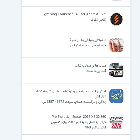
Lightning Launcher 14.3 for Android +2.2
لانچر شفاف
شکوفایی توانایی ها و نبوغ
خودشناسی و خودشکوفایی
مزیت ها و معایب تبلت
آشنایی با تبلت
اختران فضیلت : زندگی و درگذشت علمای شیعه، 1372 -
1387ش
زندگی و درگذشت علمای شیعه، 1372 - 1387ش
Pro Evolution Soccer 2015 XBOX360
فوتبال تکاملی حرفه‌ای 2015 برای کنسول
ایکس‌باکس360