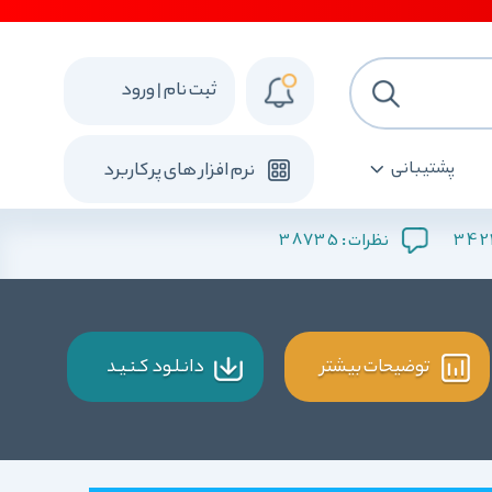
ثبت نام | ورود
پشتیبانی
نرم افزار های پرکاربرد
38735
342
نظرات :
توضیحات بیشتر
دانـلـود کـنـیـد