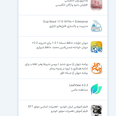
یادگیری زبان انگلیسی
افزایش دایره واژگان انگلیسی
Dup Scout 17.9.18 Pro + Enterprise
مدیریت و پاکسازی فایل‌های تکراری
دیوان غزلیات حافظ نسخه 1.0.1 برای اندروید 2.2+
دیوان خواجه شمس‌الدین محمد حافظ شیرازی
برنامه جهان آرا سری جدید | بررسی شروط رهبر انقلاب برای
ادامه همکاری با اروپا در زمینه برجام
برنامه جهان آرا شبکه افق
LeafView 4.0.3
مشاهده عکس
فیلم آموزشی ایران خودرو - تعمیرات اساسی موتور EF7
فیلم آموزش تعمیرات موتور خودرو