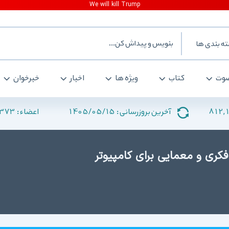
ه بندی ها
وت
کتاب
ویژه ها
اخبار
خبرخوان
373
1405/05/15
812,
آخرین بروزرسانی :
اعضاء :