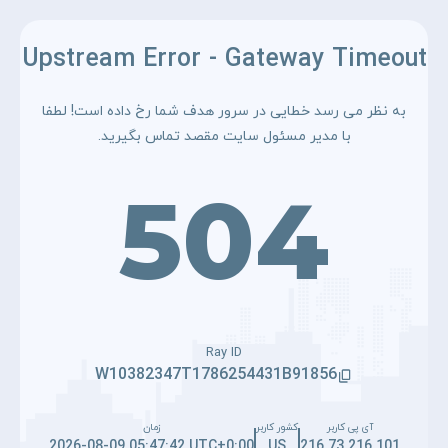
Upstream Error - Gateway Timeout
به نظر می رسد خطایی در سرور هدف شما رخ داده است! لطفا
با مدیر مسئول سایت مقصد تماس بگیرید.
504
Ray ID
W10382347T1786254431B91856
آی پی کاربر
کشور کاربر
زمان
2026-08-09 05:47:42 UTC+0:00
US
216.73.216.101