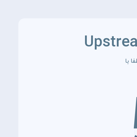
Upstre
ا با