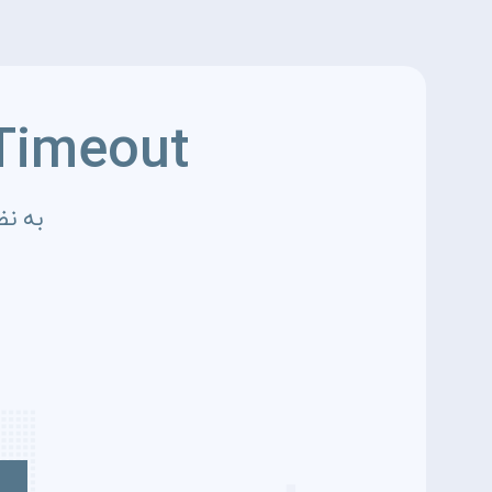
Timeout
به نظ
4