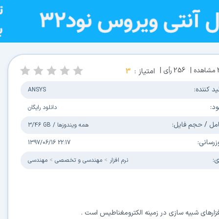
مشاهده |
256
رأی |
امتیاز :
3
ید کننده:
ANSYS
ود:
دانلود رایگان
مل / حجم فایل:
همه ویندوزها
/
3/46 GB
زرسانی:
1397/06/16 22:17
ی:
نرم افزار
مهندسی و تخصصی
مهندسی
فزارهای شبیه سازی در زمینه الکترومغناطیس است .