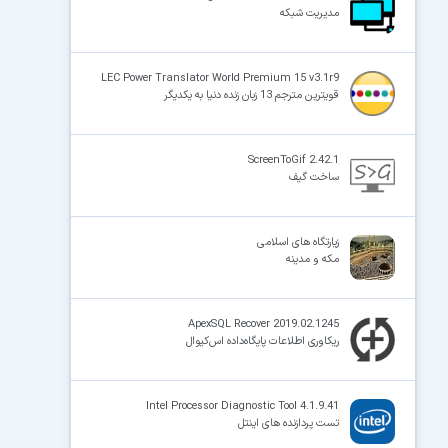
مدیریت شبکه
×
LEC Power Translator World Premium 15 v3.1r9
قویترین مترجم 13 زبان زنده دنیا به یکدیگر
ScreenToGif 2.42.1
ساخت گیف
زیارتگاه های اسلامی
مکه و مدینه
ApexSQL Recover 2019.02.1245
ریکاوری اطلاعات پایگاه‌داده اس‌کیوال
Intel Processor Diagnostic Tool 4.1.9.41
تست پردازنده های اینتل