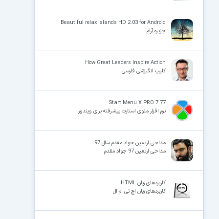
Beautiful relax islands HD 2.03 for Android
جزیره آرام
How Great Leaders Inspire Action
کلیپ انگیزشی فارسی
Start Menu X PRO 7.77
نرم افزار منوی استارت پیشرفته برای ویندوز
مداحی اربعین جواد مقدم سال 97
مداحی اربعین 97 جواد مقدم
کاربردهای زبان HTML
کاربردهای زبان اچ تی ام ال