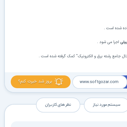
در حال آماده‌سازی لینک دانلود...
اجرا می شود .
15
تال جامع رشته برق و الکترونیک" کمک گرفته شده است .
⚡ اعضای VIP دانلود را بلافاصله و بدون معطلی شروع می‌کنند
بروز شد خبرت کنم؟
www.softgozar.com
۱۹۰,۰۰۰
🛡️ ۱۸ سال سابقه اعتبار
⭐ بیش از
کاربر عضو ویژه
⭐ فقط یک بار عضو شوید؛ همیشه بدون انتظار دانلود کنید
سیستم مورد نیاز
نظر های کاربران
دیگر هیچ‌وقت منتظر نمانید (دانلود فوری)
⚡
حذف کامل صف و زمان انتظار برای تمام فایل‌ها