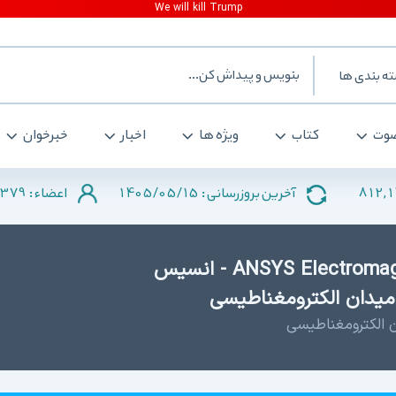
ه بندی ها
وت
کتاب
ویژه ها
اخبار
خبرخوان
379
1405/05/15
812,
آخرین بروزرسانی :
اعضاء :
دانلود ANSYS Electromagnetics Suite 19.2 X64 - انسیس
 میدان الکترومغناطیسی
ان الکترومغناطیسی