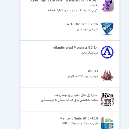
Schrodinger's Cat And The Raiders Of The Lost
Quark
گربه‌ی شرودینگر و مهاجمان کوارک گمشده
ZW3D 2026 SP1 / 2025
طراحی مهندسی
Atlantis Word Processor 5.0.5.4
پردازشگر متن
DOGOS
هواپیمای جنگنده داگوس
استراتژی های مفید برای نوشتن شما
مجله تخصصی برای علاقه مندان به نویسندگی
MahJong Suite 2013 v10.0
پازل به سبک ماهجونگ 2013