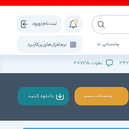
ثبت نام | ورود
پشتیبانی
نرم افزار های پرکاربرد
38735
342
نظرات :
توضیحات بیشتر
دانـلـود کـنـیـد