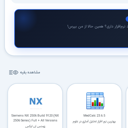
نرم‌افزار داری؟ همین حالا از من بپرس!
مشاهده بقیه
Siemens NX 2506 Build 9120 (NX
MedCalc 23.6.5
2506 Series) Full + All Versions
بهترین نرم افزار تحلیل آماری در علوم
طبیعی
زیمنس ان ایکس