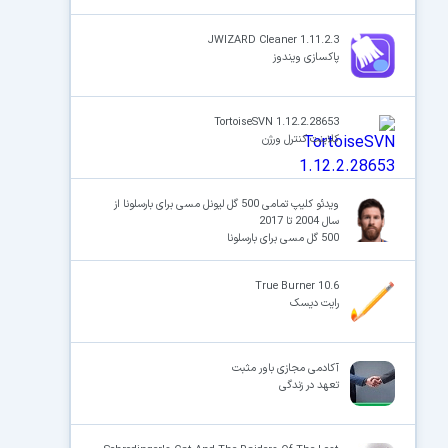
JWIZARD Cleaner 1.11.2.3
پاکسازی ویندوز
TortoiseSVN 1.12.2.28653
کلاینت کنترل ورژن
ویدئو کلیپ تمامی 500 گل لیونل مسی برای بارسلونا از
سال 2004 تا 2017
500 گل مسی برای بارسلونا
True Burner 10.6
رایت دیسک
آکادمی مجازی باور مثبت
تعهد در زندگی