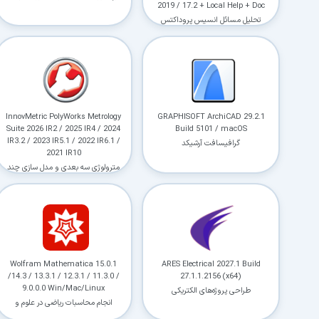
2019 / 17.2 + Local Help + Doc
تحلیل مسائل انسیس پروداکتس
InnovMetric PolyWorks Metrology
GRAPHISOFT ArchiCAD 29.2.1
Suite 2026 IR2 / 2025 IR4 / 2024
Build 5101 / macOS
IR3.2 / 2023 IR5.1 / 2022 IR6.1 /
گرافیسافت آرشیکد
2021 IR10
مترولوژی سه بعدی و مدل سازی چند
ضلعی پلی ورک
Wolfram Mathematica 15.0.1
ARES Electrical 2027.1 Build
/14.3 / 13.3.1 / 12.3.1 / 11.3.0 /
27.1.1.2156 (x64)
9.0.0.0 Win/Mac/Linux
طراحی پروژه‌های الکتریکی
انجام محاسبات ریاضی در علوم و
مهندسی متمتیکا