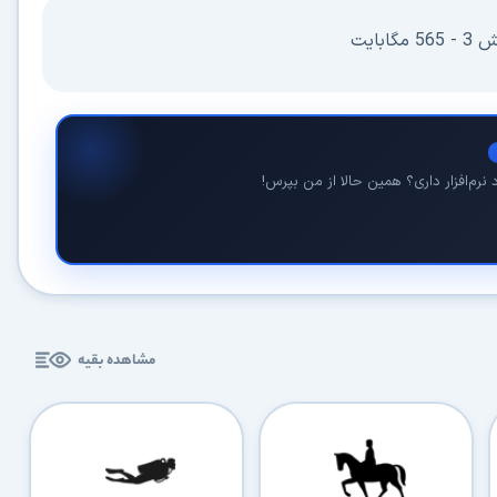
کاربردی
بایت
✓
دانلود فوری و بی‌معطلی:
حذف کامل صف و زمان انتظار برای تمام فایل‌ها
✓
حداکثر سرعت پهنای باند:
استفاده از تمام سرعت اینترنت با ۳۲ کانکشن
✓
ثبات دانلود (Resume):
ادامه دانلود پس از قطع اینترنت و دانلود موازی چند فایل
نرم‌افزار داری؟ همین حالا از من بپرس!
✓
آرشیو کامل نسخه‌ها:
دسترسی به تمام نسخه‌های قدیمی نرم‌افزارها
⚡ ارتقا به حساب VIP و دانلود فوری
⭐
فقط کمتر از روزی ۱,۰۰۰ تومان
(معادل ماهیانه 27,250 تومان در اشتراک یک‌ساله)
قبلاً عضو شدم — ورود به حساب کاربری
مشاهده بقیه