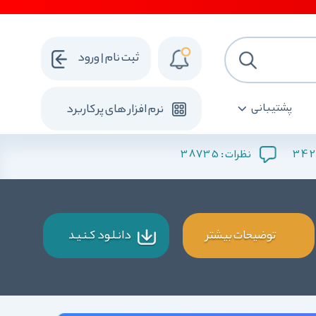
ثبت نام | ورود
پشتیبانی
نرم افزار های پرکاربرد
38735
342
نظرات :
توضیحات بیشتر
دانـلـود کـنـیـد