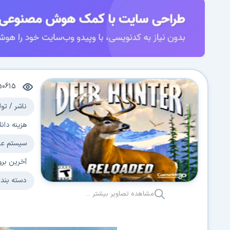
50615
ناشر / تول
هزینه دانل
سیستم عا
آخرین برو
دسته بند
مشاهده تصاویر بیشتر ...