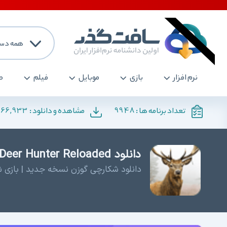
همه دست
نرم افزار
بازی
موبایل
فیلم
ص
166,933
9948
تعداد برنامه ها :
مشاهده و دانلود :
دانلود Deer Hunter Reloaded - دانلود بازی شکار حیوانات
دانلود شکارچی گوزن نسخه جدید | بازی شب