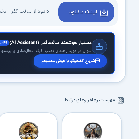
دانلود از سافت گذر - بخش 3 - 565 مگا
لیـنـک دانـلـود
دستیار هوشمند سافت‌گذر (AI Assistant)
آنلاین
سوال در مورد راهنمای نصب، کرک، فعال‌سازی یا پیشنهاد 
شروع گفت‌وگو با هوش مصنوعی
فهرست نرم افزارهای مرتبط