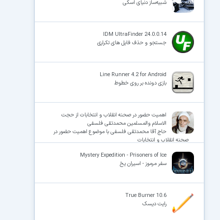
شبیه‌ساز دنیای اسکی
IDM UltraFinder 24.0.0.14
جستجو و حذف فایل های تکراری
Line Runner 4.2 for Android
بازی دونده بر روی خطوط
اهمیت حضور در صحنه انقلاب و انتخابات از حجت
الاسلام والمسلمین محمدتقی فلسفی
حاج آقا محمدتقی فلسفی با موضوع اهمیت حضور در
صحنه انقلاب و انتخابات
Mystery Expedition - Prisoners of Ice
سفر مرموز - اسیران یخ
True Burner 10.6
رایت دیسک