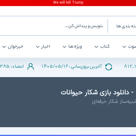
ه بندی ها
وت
کتاب
ویژه ها
اخبار
خبرخوان
385
1405/05/16
812,
آخرین بروزرسانی :
اعضاء :
یه‌ساز شکار حرفه‌ای