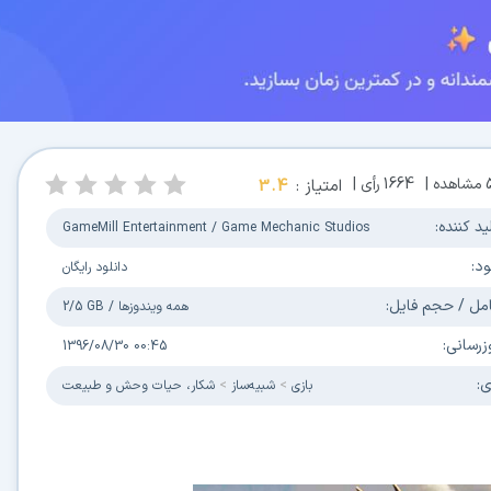
مشاهده |
1664
رأی |
امتیاز :
3.4
ید کننده:
GameMill Entertainment / Game Mechanic Studios
ود:
دانلود رایگان
مل / حجم فایل:
همه ویندوزها
/
2/5 GB
زرسانی:
1396/08/30 00:45
ی:
بازی
شبیه‌ساز
شکار، حیات وحش و طبیعت