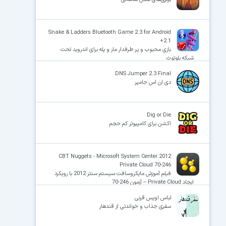
Snake & Ladders Bluetooth Game 2.3 for Android
+2.1
بازی محبوب و پر طرفدار مار و پله برای اندروید تحت
شبکه بلوتوث
DNS Jumper 2.3 Final
دی ان اس جامپر
Dig or Die
اکشن برای کامپیوتر کم حجم
CBT Nuggets - Microsoft System Center 2012
Private Cloud 70-246
فیلم آموزش مایکروسافت سیستم سنتر 2012 با رویکرد
ایجاد Private Cloud – آزمون 246-70
لباس اویس قرنی
سفری جذاب و خواندنی از قندهار