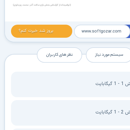
(توضیحات از کارشناس بخش بازی سافت گذر: محمد زویداوی)
بروز شد خبرت کنم؟
www.softgozar.com
در حال آماده‌سازی لینک دانلود...
سیستم مورد نیاز
نظر های کاربران
15
⚡ اعضای VIP دانلود را بلافاصله و بدون معطلی شروع می‌کنند
بایت
۱۹۰,۰۰۰
🛡️ ۱۸ سال سابقه اعتبار
⭐ بیش از
کاربر عضو ویژه
⭐ با عضویت ویژه، تمام محدودیت‌ها را بردارید:
بایت
دستیار هوشمند AI (ویژه اعضای VIP)
🤖
پاسخ‌گویی فوری به خطاهای نصب، راهنمای خط به‌خط کرک و پیشنهاد نرم‌افزارهای