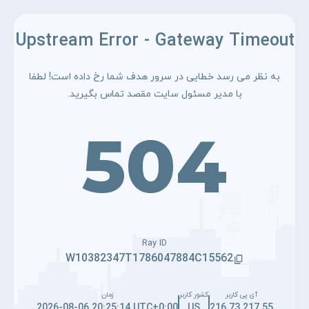
Upstream Error - Gateway Timeout
به نظر می رسد خطایی در سرور هدف شما رخ داده است! لطفا
با مدیر مسئول سایت مقصد تماس بگیرید.
504
Ray ID
W10382347T1786047884C15562
آی پی کاربر
کشور کاربر
زمان
2026-08-06 20:25:14 UTC+0:00
US
216.73.217.55