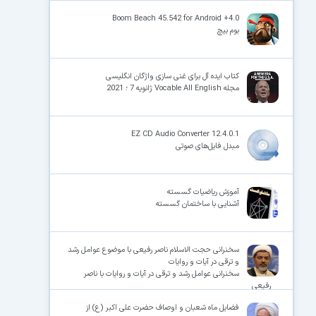
Boom Beach 45.542 for Android +4.0
بوم بیچ
کتاب ایده آل برای غنی سازی واژگان انگلیسی
مجله Vocable All English ژانویه 7 ؛ 2021
EZ CD Audio Converter 12.4.0.1
مبدل فایل‌های صوتی
آموزش ریاضیات گسسته
آشنایی با ساختمان گسسته
سخنرانی حجت الاسلام ناصر رفیعی با موضوع عوامل رشد
و ترقی در آیات و روایات
سخنرانی عوامل رشد و ترقی در آیات و روایات با ناصر
رفیعی
فضایل ماه شعبان و اوصاف حضرت علی اکبر (ع) از