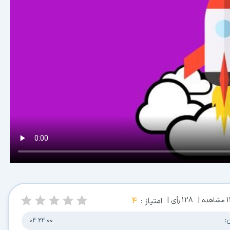
مشاهده |
128
رأی |
امتیاز :
4
:
04:24:00