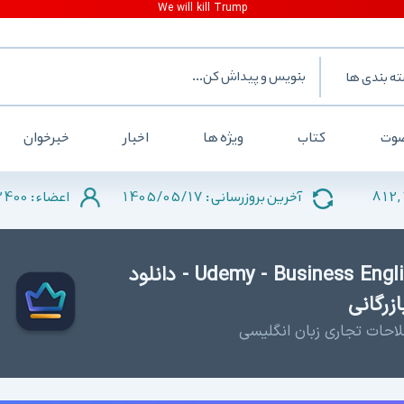
ه بندی ها
وت
کتاب
ویژه ها
اخبار
خبرخوان
2400
1405/05/17
812,
آخرین بروزرسانی :
اعضاء :
دانلود Udemy - Business English Vocabulary Launch - دانلود
زرگانی
لاحات تجاری زبان انگلیسی