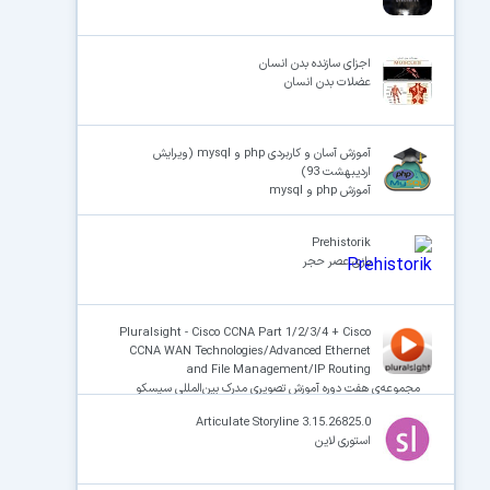
اجزای سازنده‌ بدن انسان
عضلات بدن انسان
آموزش آسان و کاربردی php و mysql (ویرایش
اردیبهشت 93)
آموزش php و mysql
Prehistorik
بازی عصر حجر
Pluralsight - Cisco CCNA Part 1/2/3/4 + Cisco
CCNA WAN Technologies/Advanced Ethernet
and File Management/IP Routing
مجموعه‌ی هفت دوره آموزش تصویری مدرک بین‌المللی سیسکو
سی‌سی‌اِن‌اِی
Articulate Storyline 3.15.26825.0
استوری لاین