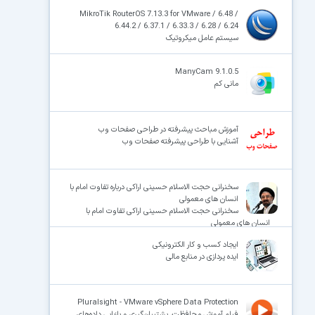
MikroTik RouterOS 7.13.3 for VMware / 6.48 /
6.44.2 / 6.37.1 / 6.33.3 / 6.28 / 6.24
سیستم عامل میکروتیک
×
ManyCam 9.1.0.5
مانی کم
آموزش مباحث پیشرفته در طراحی صفحات وب
آشنایی با طراحی پیشرفته صفحات وب
سخنرانی حجت الاسلام حسینی اراکی درباره تفاوت امام با
انسان های معمولی
سخنرانی حجت الاسلام حسینی اراکی تفاوت امام با
انسان های معمولی
ایجاد کسب و کار الکترونیکی
ایده پردازی در منابع مالی
Pluralsight - VMware vSphere Data Protection
فیلم آموزش محافظت، پشتیبان‌گیری و بازیابی داده‌های