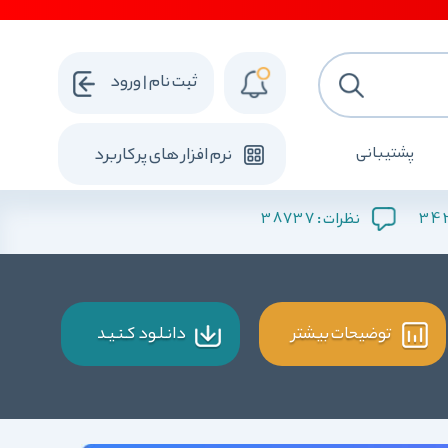
ثبت نام | ورود
پشتیبانی
نرم افزار های پرکاربرد
38737
34
نظرات :
توضیحات بیشتر
دانـلـود کـنـیـد