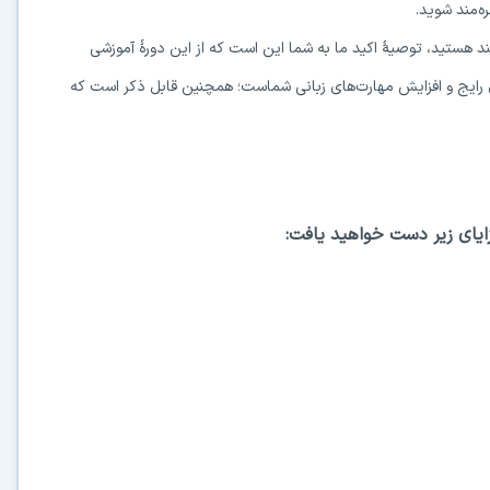
ه‌مند شوید.
د هستید، توصیهٔ اکید ما به شما این است که از این دورهٔ آموزشی
ی رایج و افزایش مهارت‌های زبانی شماست؛ همچنین قابل ذکر است که
در حال آماده‌سازی لینک دانلود...
مزایای زیر دست خواهید یافت:
15
⚡ اعضای VIP دانلود را بلافاصله و بدون معطلی شروع می‌کنند
۱۹۰,۰۰۰
🛡️ ۱۸ سال سابقه اعتبار
⭐ بیش از
کاربر عضو ویژه
⭐ با عضویت ویژه، تمام محدودیت‌ها را بردارید:
دستیار هوشمند AI (ویژه اعضای VIP)
🤖
پاسخ‌گویی فوری به خطاهای نصب، راهنمای خط به‌خط کرک و پیشنهاد نرم‌افزارهای