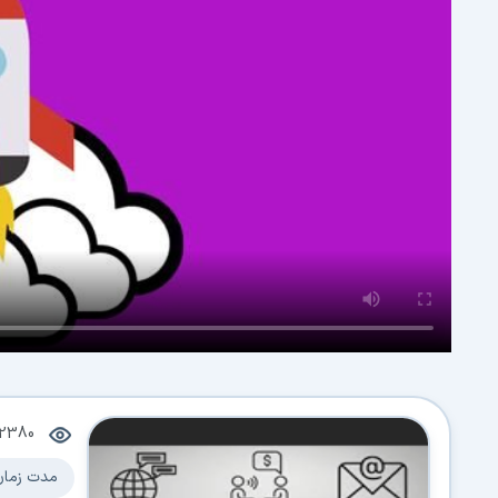
12380
مدت زمان