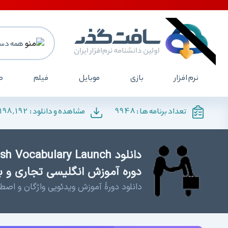
همه دست
نرم افزار
بازی
موبایل
فیلم
ص
198,192
9948
تعداد برنامه ها :
مشاهده و دانلود :
دوره آموزش انگلیسی تجاری و با
دانلود دورهٔ آموزش ویدئویی واژگان و اصط