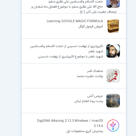
حجت الاسلام والمسلمین علی نظری منفرد
حاج آقا علی نظری منفرد با موضوع فضایل ماه شعبان و
اوصاف حضرت علی اکبر (ع)
Learning GOOGLE MAGIC FORMULA
آموزش فرمول گوگل
تاثیرپذیری از نهضت حسینی از حجت الاسلام والمسلمین
شهید باهنر
شهید باهنر با موضوع تاثیرپذیری از نهضت حسینی
نماهنگ قمر
ولادت حضرت محمد
عروس آتش
پشت پرده انفجار لبنان
DigiDNA iMazing 2.12.3 Windows / macOS
2.14.6
پشتیبان گیری محصولات اپل