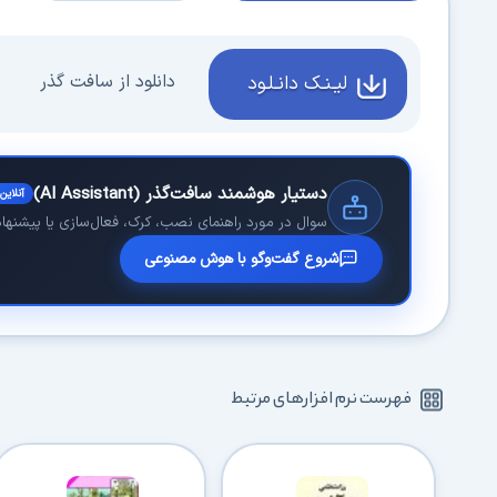
دانلود از سافت گذر
لیـنـک دانـلـود
دستیار هوشمند سافت‌گذر (AI Assistant)
آنلاین
سوال در مورد راهنمای نصب، کرک، فعال‌سازی یا پیشنهاد 
شروع گفت‌وگو با هوش مصنوعی
فهرست نرم افزارهای مرتبط