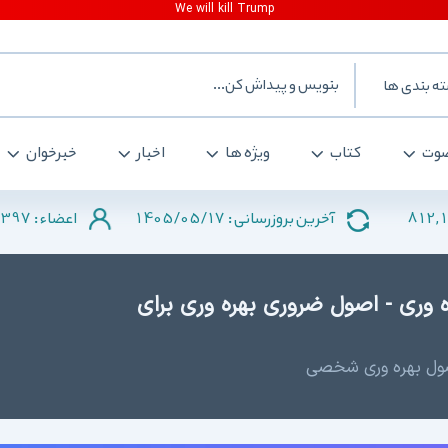
ه بندی ها
وت
کتاب
ویژه ها
اخبار
خبرخوان
397
1405/05/17
812,
آخرین بروزرسانی :
اعضاء :
ه وری - اصول ضروری بهره وری برای
اصول بهره وری شخصی