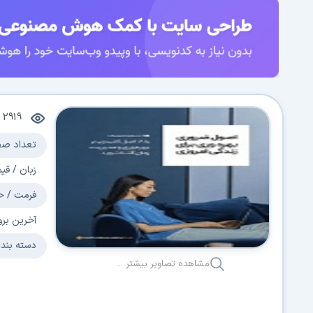
2919
م
تعداد صف
زبان / قی
فرمت / ح
آخرین برو
دسته بند
مشاهده تصاویر بیشتر ...