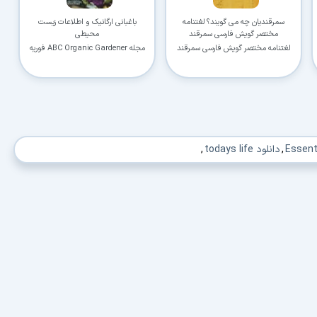
کاربردی
سمرقندیان چه می گویند؟ لغتنامه
باغبانی ارگانیک و اطلاعات زیست
مختصر گویش فارسی سمرقند
محیطی
✓
دانلود فوری و بی‌معطلی:
حذف کامل صف و زمان انتظار برای تمام فایل‌ها
لغتنامه مختصر گویش فارسی سمرقند
مجله ABC Organic Gardener فوریه
و مارس 2021
✓
حداکثر سرعت پهنای باند:
استفاده از تمام سرعت اینترنت با ۳۲ کانکشن
✓
ثبات دانلود (Resume):
ادامه دانلود پس از قطع اینترنت و دانلود موازی چند فایل
✓
آرشیو کامل نسخه‌ها:
دسترسی به تمام نسخه‌های قدیمی نرم‌افزارها
,
دانلود todays life
,
⚡ ارتقا به حساب VIP و دانلود فوری
⭐
فقط کمتر از روزی 1,093 تومان
(معادل ماهیانه 33,250 تومان در اشتراک یک‌ساله)
قبلاً عضو شدم — ورود به حساب کاربری