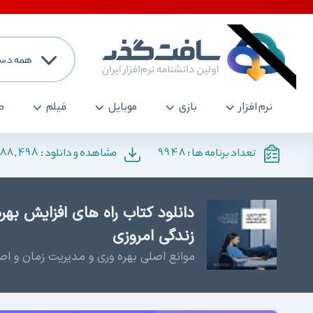
همه دست
نرم افزار
بازی
موبایل
فیلم
ص
188,498
9948
تعداد برنامه ها :
مشاهده و دانلود :
دانلود کتاب راه های افزایش بهر
زندگی امروزی
موانع اصلی بهره وری و مدیریت زمان و 