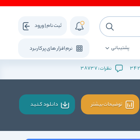
ثبت نام | ورود
پشتیبانی
نرم افزار های پرکاربرد
38737
342
نظرات :
توضیحات بیشتر
دانـلـود کـنـیـد