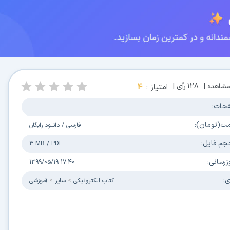
شاهده |
128
رأی |
امتیاز :
4
حات:
مت(تومان):
فارسی
/
دانلود رایگان
جم فایل:
3 MB
/
PDF
زرسانی:
1399/05/19 17:40
ی:
كتاب الكترونیکی
سایر
آموزشی