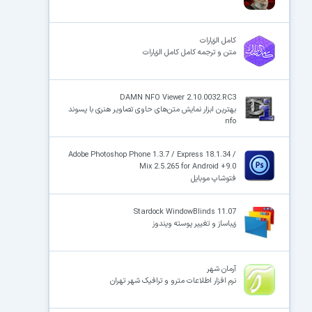
کامل الزیارات
متن و ترجمه کامل کامل الزیارات
DAMN NFO Viewer 2.10.0032.RC3
بهترین ابزار نمایش متن‌های حاوی تصاویر هنری با پسوند
nfo
Adobe Photoshop Phone 1.3.7 / Express 18.1.34 /
Mix 2.5.265 for Android +9.0
فتوشاپ موبایل
Stardock WindowBlinds 11.07
زیباساز و تغییر پوسته ویندوز
آرمان شهر
نرم افزار اطلاعات مترو و ترافیک شهر تهران