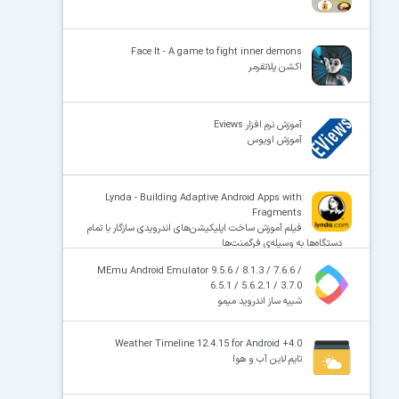
Face It - A game to fight inner demons
اکشن پلاتفرمر
آموزش نرم افزار Eviews
آموزش اویوس
Lynda - Building Adaptive Android Apps with
Fragments
فیلم آموزش ساخت اپلیکیشن‌های اندرویدی سازگار با تمام
دستگاه‌ها به وسیله‌ی فرگمنت‌ها
MEmu Android Emulator 9.5.6 / 8.1.3 / 7.6.6 /
6.5.1 / 5.6.2.1 / 3.7.0
شبیه ساز اندروید میمو
Weather Timeline 12.4.15 for Android +4.0
تایم لاین آب و هوا