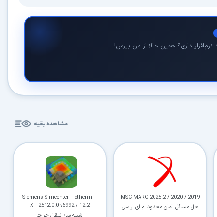
نرم‌افزار داری؟ همین حالا از من بپرس!
در حال آماده‌سازی لینک دانلود...
15
مشاهده بقیه
⚡ اعضای VIP دانلود را بلافاصله و بدون معطلی شروع می‌کنند
۱۹۰,۰۰۰
🛡️ ۱۸ سال سابقه اعتبار
⭐ بیش از
کاربر عضو ویژه
⭐ با عضویت ویژه، تمام محدودیت‌ها را بردارید:
Siemens Simcenter Flotherm +
MSC MARC 2025.2 / 2020 / 2019
XT 2512.0.0 v6992 / 12.2
دستیار هوشمند AI (ویژه اعضای VIP)
حل مسائل المان محدود ام ای ار سی
🤖
شبیه ساز انتقال حرارت
پاسخ‌گویی فوری به خطاهای نصب، راهنمای خط به‌خط کرک و پیشنهاد نرم‌افزارهای