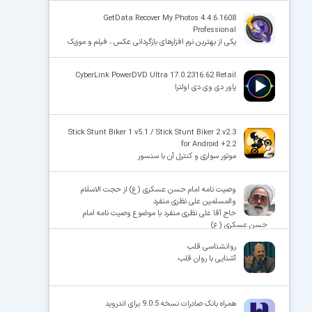
GetData Recover My Photos 4.4.6.1608
Professional
یکی از بهترین نرم افزارهای بازگردانی عکس ، فیلم و موزیک
CyberLink PowerDVD Ultra 17.0.2316.62 Retail
پاور دی وی دی اولترا
Stick Stunt Biker 1 v5.1 / Stick Stunt Biker 2 v2.3
for Android +2.2
موتور سواری و کنترل آن با سنسور
وصیت نامه امام حسن عسکری (ع) از حجت الاسلام
والمسلمین علی نظری منفرد
حاج آقا علی نظری منفرد با موضوع وصیت نامه امام
حسن عسکری (ع)
روانشناسی قلب
آشنایی با روان قلب
همراه بانک صادرات نسخه 9.0.5 برای اندروید