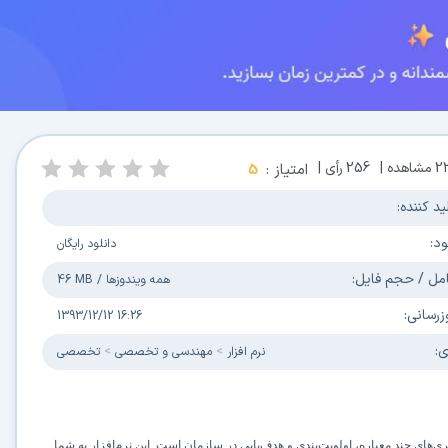
2
مشاهده |
256
رأی |
امتیاز :
5
ید کننده:
ود:
دانلود رایگان
مل / حجم فایل:
همه ویندوزها
/
46 MB
زرسانی:
1393/12/12 16:26
ی:
نرم افزار
مهندسی و تخصصی
تخصصی
‌های چند معیاره، اولویت‌بندی و هدف‌یابی در سازمان است. این نرم‌افزار به شما