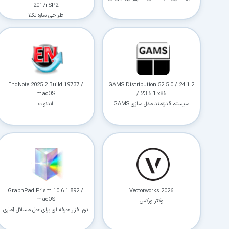
2017i SP2
اس3
طراحی سازه تکلا
EndNote 2025.2 Build 19737 /
GAMS Distribution 52.5.0 / 24.1.2
macOS
/ 23.5.1 x86
سیستم قدرتمند مدل سازی GAMS
اندنوت
GraphPad Prism 10.6.1.892 /
Vectorworks 2026
macOS
وکتر ورکس
نرم افزار حرفه ای برای حل مسائل آماری
و گراف های علمی