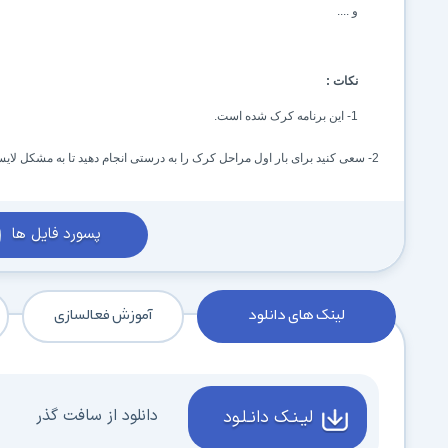
و ....
نکات :
1- این برنامه کرک
شده است.
2- سعی کنید برای بار اول مراحل کرک را به درستی انجام دهید تا به مشکل لایسنس نخورید.
پسورد فایل ها
لینک های دانلود
آموزش فعالسازی
دانلود از سافت گذر
لیـنـک دانـلـود