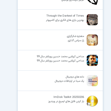
Through the Darkest of Times
بهترین بازی های فکری برای کامپیوتر
معجزه شکرگزاری
راز سپاس گذاری
مداحی کربلایی محمد حسین پویانفر سال 99
مداحی کربلایی محمد حسین پویانفر سال 99
داده های دیجیتال
یک مبنا در ارتباطات دیجیتال
ImDisk Toolkit 20250206
باز کردن فایل های ایمیج در ویندوز