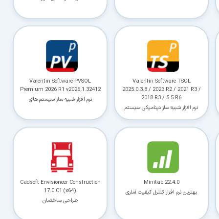
کاربردی
✓
دانلود فوری و بی‌معطلی:
حذف کامل صف و زمان انتظار برای تمام فایل‌ها
✓
حداکثر سرعت پهنای باند:
استفاده از تمام سرعت اینترنت با ۳۲ کانکشن
✓
ثبات دانلود (Resume):
ادامه دانلود پس از قطع اینترنت و دانلود موازی چند فایل
Valentin Software PVSOL
Valentin Software TSOL
✓
آرشیو کامل نسخه‌ها:
دسترسی به تمام نسخه‌های قدیمی نرم‌افزارها
Premium 2026 R1 v2026.1.32412
2025.0.3.8 / 2023 R2 / 2021 R3 /
2018 R3 / 5.5 R6
نرم افزار شبیه ساز سیستم های
نرم افزار شبیه ساز دینامیکی سیستم
فتوولتائیک
های حرارتی خورشیدی
⚡ ارتقا به حساب VIP و دانلود فوری
⭐
فقط کمتر از روزی ۱,۰۰۰ تومان
(معادل ماهیانه 27,250 تومان در اشتراک یک‌ساله)
قبلاً عضو شدم — ورود به حساب کاربری
Cadsoft Envisioneer Construction
Minitab 22.4.0
17.0.C1 (x64)
بهترین نرم افزار کنترل کیفیت آماری
طراحی ساختمان