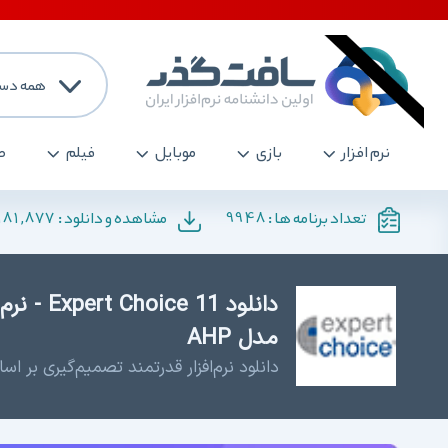
همه دست
نرم افزار
بازی
موبایل
فیلم
ص
181,877
9948
تعداد برنامه ها :
مشاهده و دانلود :
دانلود 11
مدل AHP
دانلود نرم‌افزار قدرتمند تصمیم‌گیری بر اسا