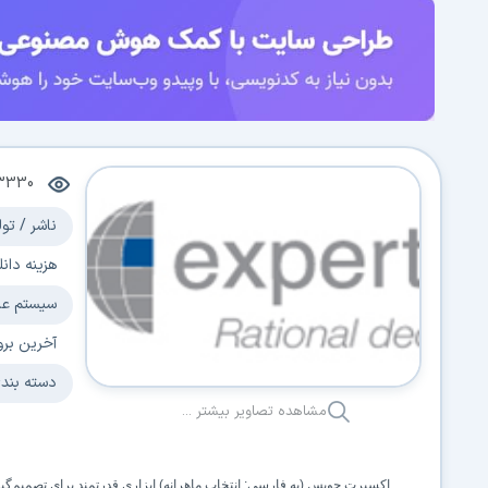
3330
ناشر / تول
هزینه دانل
سیستم عا
آخرین برو
دسته بند
مشاهده تصاویر بیشتر ...
اکسپرت چویس (به فارسی: انتخاب ماهرانه) ابزاری قدرتمند برای تصمیم‌گیری