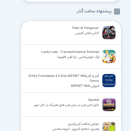
پیشنهاد سافت گذر
Tales of Hongyuan
اکشن نقش آفرینی
Lucky Luke - Transcontinental Railroad
لوک خوش‌شانس - راه آهن قاره‌پیما
گام به گام Entity Framework 4.0 And ASP.NET Web
Forms
آموزش ASP.NET Web
Sparkle
جای دادن توپ در میان توپ های هم رنگ در حال عبور
خواص شگفت آور زنجبیل
زنجبیل؛ معجزه آشپزی ، ادویه سلامتی