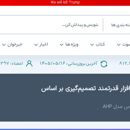
ه بندی ها
وت
کتاب
ویژه ها
اخبار
خبرخوان
2397
1405/05/16
812,
آخرین بروزرسانی :
اعضاء :
Expert Choice  - نرم‌افزار قدرتمند تصمیم‌گیری بر اساس
س مدل AHP