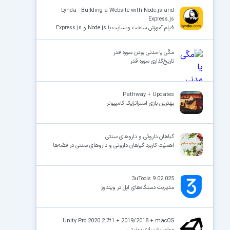
Lynda - Building a Website with Node.js and
Express.js
فیلم آموزش ساخت وبسایت با Node.js و Express.js
×
مکّی یا مدنی بودن سوره قدر
تاریخ‌گذاری سوره قدر
Pathway + Updates
بهترین بازی استراتژیک کامپیوتر
گیاهان داروئی و داروهای سنتی
اهمیّت کاربرد گیاهان داروئی و داروهای سنتی در قصّه‌ها
3uTools 9.02.025
مدیریت دستگاه‌های اپل در ویندوز
Unity Pro 2020.2.7f1 + 2019/2018 + macOS
موتور بازیسازی یونیتی