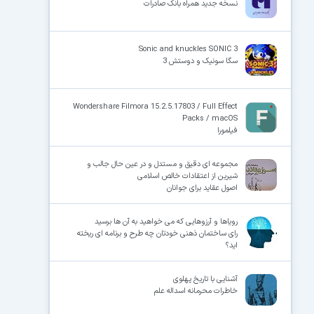
نسخه جدید همراه بانک صادرات
Sonic and knuckles SONIC 3
سگا سونیک و دوستش 3
Wondershare Filmora 15.2.5.17803 / Full Effect
Packs / macOS
فیلمورا
مجموعه ای دقیق و مستدل و در عین حال جالب و
شیرین از اعتقادات خالص اسلامی
اصول عقاید برای جوانان
رویاها و آرزوهایی که می خواهید به آن ها برسید
رای ساختمان ذهنی خودتان چه طرح و برنامه ای ریخته
اید؟
آشنایی با تاریخ پهلوی
خاطرات محرمانه اسداله علم