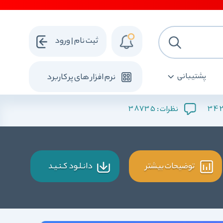
ثبت نام | ورود
پشتیبانی
نرم افزار های پرکاربرد
38735
34
نظرات :
توضیحات بیشتر
دانـلـود کـنـیـد