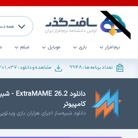
همه دست
نرم افزار
بازی
موبایل
فیلم
ص
201,037
9948
تعداد برنامه ها :
مشاهده و دانلود :
دانلود 2
کامپیوتر
دانلود شبیه‌ساز اجرای هزاران بازی ویدئویی