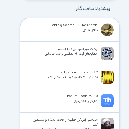
پیشنهاد سافت گذر
Fantasy Swamp 1.03 for Android
باتلاق فانتزی
ولایت امیر المومنین علیه السلام
خطابه‌های آیت‌ الله العظمی وحید خراسانی
Backgammon Classic v7.2
تخته نرد - بَک‌گامون کلاسیک نسخه‌ی 7.2
Thorium Reader v3.1.0
کتابخوان الکترونیکی
حب دنیا راس کل خطیئه از حجت الاسلام والمسلمین
کفیل