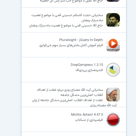
حاج آقا کفیل با موضوع حب دنیا راس کل خطیئه
سخنرانی حجت الاسلام حسینی قمی با موضوع اهمیت
ماه مبارک رمضان
حاج آقا حسینی قمی با موضوع اهمیت ماه مبارک رمضان
Pluralsight - jQuery In-Depth
فیلم آموزش کامل بخش‌های بسیار مهم جی‌کوئری
DropCompress 1.2.15
فشرده‌سازی پی‌دی‌اف
سخنرانی آیت الله مصباح یزدی درباره غفلت از اهداف
انقلاب؛ اصلی‌ترین مشکل جامعه
غفلت از اهداف انقلاب؛ اصلی‌ترین مشکل جامعه از زبان
آیت الله مصباح یزدی
Mirillis Action! 4.47.0
فیلمبرداری از دسکتاپ