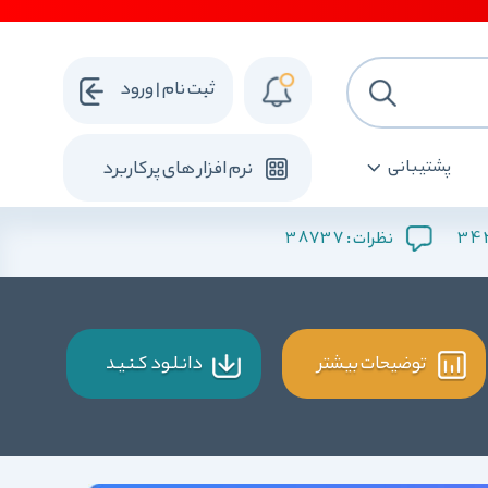
ثبت نام | ورود
پشتیبانی
نرم افزار های پرکاربرد
38737
34
نظرات :
توضیحات بیشتر
دانـلـود کـنـیـد