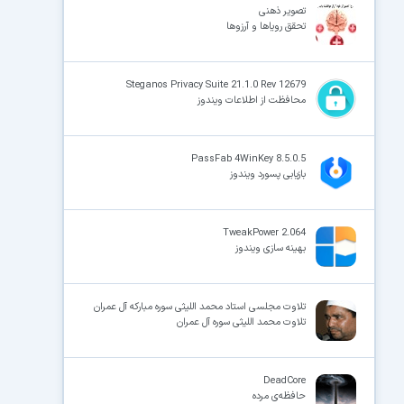
تصویر ذهنی
تحقق رویاها و آرزوها
×
Steganos Privacy Suite 21.1.0 Rev 12679
محافظت از اطلاعات ویندوز
PassFab 4WinKey 8.5.0.5
بازیابی پسورد ویندوز
TweakPower 2.064
بهینه سازی ویندوز
تلاوت مجلسی استاد محمد اللیثی سوره مبارکه آل عمران
تلاوت محمد اللیثی سوره آل عمران
DeadCore
حافظه‌ی مرده