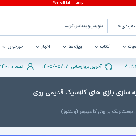
ه بندی ها
وت
کتاب
ویژه ها
اخبار
خبرخوان
2401
1405/05/17
812,
آخرین بروزرسانی :
اعضاء :
ExtraMAME 26. - شبیه سازی بازی های کلاسیک قدیمی روی
 نوستالژیک بر روی کامپیوتر (ویندوز)