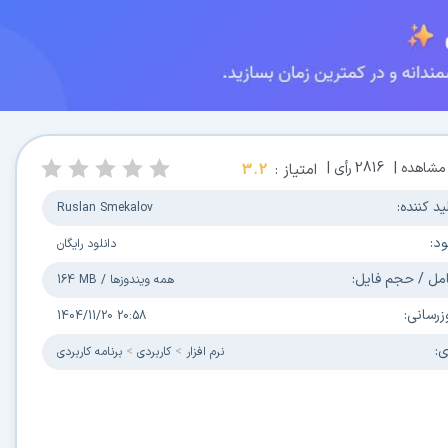
مشاهده |
2816
رأی |
امتیاز :
3.2
ید کننده:
Ruslan Smekalov
ود:
دانلود رایگان
مل / حجم فایل:
همه ویندوزها
/
164 MB
زرسانی:
1404/11/20 20:58
ی:
نرم افزار
کاربردی
برنامه کاربردی