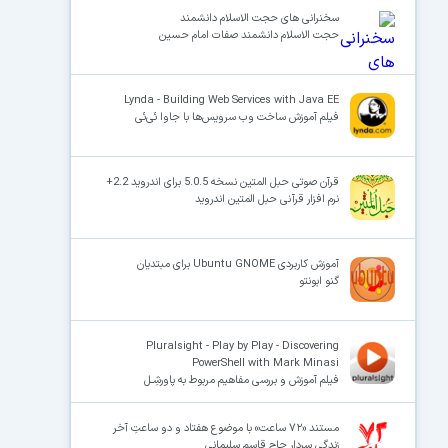
سخنرانی های حجت الاسلام دانشمند
حجت الاسلام دانشمند صفات امام حسین
Lynda - Building Web Services with Java EE
فیلم آموزش ساخت وب سرویس‌ها با جاوا ئی‌ئی
قرآن صوتی حبل المتین نسخه 5.0.5 برای اندروید 2.2+
نرم افزار قرآنی حبل المتین اندروید
آموزش کاربردی Ubuntu GNOME‬ برای مبتدیان
گنو ابونتو
Pluralsight - Play by Play - Discovering
PowerShell with Mark Minasi
فیلم آموزش و بررسی مفاهیم مربوط به پاورشِـل
مستند «۷۲ ساعت» با موضوع هفتاد و دو ساعتِ آخر
زندگی سردار حاج قاسم سلیمانی