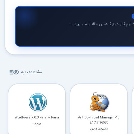
کاربردی
✓
دانلود فوری و بی‌معطلی:
حذف کامل صف و زمان انتظار برای تمام فایل‌ها
نرم‌افزار داری؟ همین حالا از من بپرس!
✓
حداکثر سرعت پهنای باند:
استفاده از تمام سرعت اینترنت با ۳۲ کانکشن
✓
ثبات دانلود (Resume):
ادامه دانلود پس از قطع اینترنت و دانلود موازی چند فایل
✓
آرشیو کامل نسخه‌ها:
دسترسی به تمام نسخه‌های قدیمی نرم‌افزارها
مشاهده بقیه
⚡ ارتقا به حساب VIP و دانلود فوری
⭐
فقط کمتر از روزی 1,093 تومان
(معادل ماهیانه 33,250 تومان در اشتراک یک‌ساله)
قبلاً عضو شدم — ورود به حساب کاربری
WordPress 7.0.3 Final + Farsi
Ant Download Manager Pro
2.17.7.96580
وردپرس
مدیریت دانلود