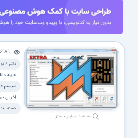
6989
ناشر / تول
هزینه دانل
سیستم عا
آخرین برو
دسته بند
مشاهده تصاویر بیشتر ...