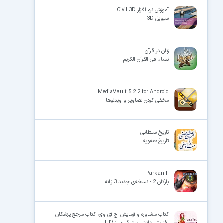
آموزش نرم افزار Civil 3D
سیویل 3D
×
زنان در قرآن
نساء فى القرآن الکریم
MediaVault 5.2.2 for Android
مخفی کردن تصاویر و ویدئوها
تاریخ سلطانى
تاریخ صفویه
Parkan II
پارکان 2 - نسخه‌ی جدید 3 زبانه
کتاب مشاوره و آزمایش اچ آی وی، کتاب مرجع پزشکان
اﻓﺰاﯾﺶ داﻧﺶ ﭘﯿﺸﮕﯿﺮی از HIV