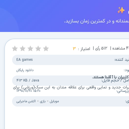
4
مشاهده |
512
رأی |
امتیاز :
3
ید کننده:
EA games
ود:
دانلود رایگان
بران با آ آشنا هستند.
مل / حجم فایل:
413 KB
/
Java
غییرات جدید و نمایی واقعی برای علاقه مندان به این سبک(ورزشی) برای
زرسانی:
1390/11/20 15:20
ی:
موبایل
بازی
اکشن ماجرایی