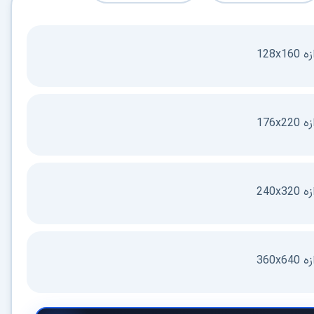
128x
176x
240x
360x