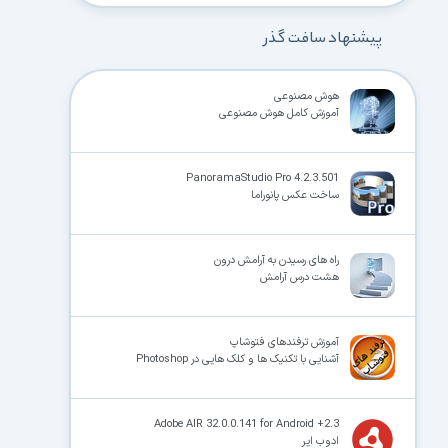
پیشنهاد سافت گذر
هوش مصنوعی
آموزش کامل هوش مصنوعی
PanoramaStudio Pro 4.2.3.501
ساخت عکس پانوراما
راه های رسیدن به آرامش درون
هشت درس آرامش
آموزش ترفندهای فتوشاپ
آشنایی با تکنیک ها و کلک هایی در Photoshop
Adobe AIR 32.0.0.141 for Android +2.3
ادوب ایر