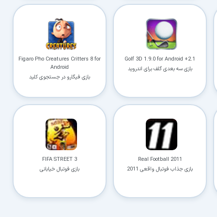
کاربردی
✓
دانلود فوری و بی‌معطلی:
حذف کامل صف و زمان انتظار برای تمام فایل‌ها
✓
حداکثر سرعت پهنای باند:
استفاده از تمام سرعت اینترنت با ۳۲ کانکشن
Figaro Pho Creatures Critters 8 for
Golf 3D 1.9.0 for Android +2.1
Android
✓
ثبات دانلود (Resume):
ادامه دانلود پس از قطع اینترنت و دانلود موازی چند فایل
بازی سه بعدی گلف برای اندروید
بازی فیگارو در جستجوی کلید
✓
آرشیو کامل نسخه‌ها:
دسترسی به تمام نسخه‌های قدیمی نرم‌افزارها
⚡ ارتقا به حساب VIP و دانلود فوری
⭐
فقط کمتر از روزی ۱,۰۰۰ تومان
(معادل ماهیانه 27,250 تومان در اشتراک یک‌ساله)
قبلاً عضو شدم — ورود به حساب کاربری
FIFA STREET 3
Real Football 2011
بازی جذاب فوتبال واقعی 2011
بازی فوتبال خیابانی