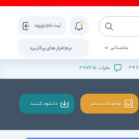
ثبت نام | ورود
پشتیبانی
نرم افزار های پرکاربرد
38735
342
نظرات :
توضیحات بیشتر
دانـلـود کـنـیـد