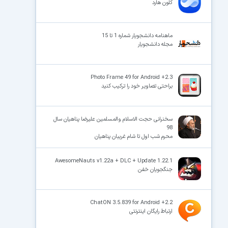
کلون هارد
ماهنامه دانشجویار شماره 1 تا 15
مجله دانشجویار
Photo Frame 49 for Android +2.3
براحتی تصاویر خود را ترکیب کنید
سخنرانی حجت الاسلام والمسلمین علیرضا پناهیان سال
98
محرم شب اول تا شام غریبان پناهیان
AwesomeNauts v1.22a + DLC + Update 1.22.1
جنگجویان خفن
ChatON 3.5.839 for Android +2.2
ارتباط رایگان اینترنتی