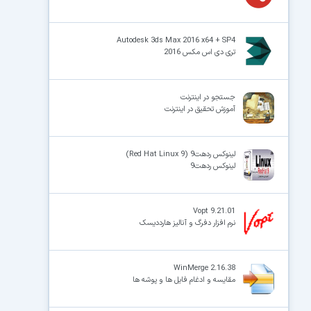
Autodesk 3ds Max 2016 x64 + SP4
تری‌ دی‌ اس‌ مکس 2016
جستجو در اینترنت
آموزش تحقیق در اینترنت
لینوکس ردهت9 (Red Hat Linux 9)
لینوکس ردهت9
Vopt 9.21.01
نرم افزار دفرگ و آنالیز هارددیسک
WinMerge 2.16.38
مقایسه و ادغام فایل ها و پوشه ها