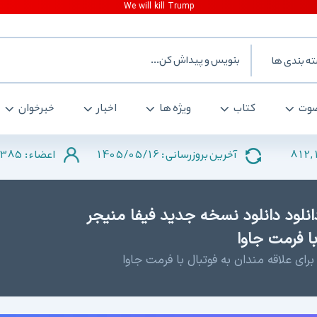
ه بندی ها
وت
کتاب
ویژه ها
اخبار
خبرخوان
385
1405/05/16
812,
آخرین بروزرسانی :
اعضاء :
د FIFA Manager 2012 - دانلود دانلود نسخه جدید فیفا منیجر