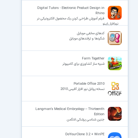
Digital Tutors - Electronic Product Design in
Rhino
فیلم آموزش طراحی کردن یک محصول الکترونیکی در
نرم‌افزار رایـنو
کدهای مخفی موبایل
شگردها و ترفندهای موبایل
Farm Together
شبیه ساز کشاورزی برای کامپیوتر
Portable Office 2010
نسخه پرتابل نرم افزار آفیس 2010
Langman’s Medical Embryology – Thirteenth
Edition
جنین شناسی پزشکی لانگمن
DoYourClone 3.2 + WinPE