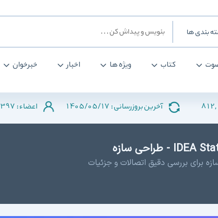
ه بندی ها
وت
کتاب
ویژه ها
اخبار
خبرخوان
397
1405/05/17
812,
آخرین بروزرسانی :
اعضاء :
ازه برای بررسی دقیق اتصالات و جزئیات