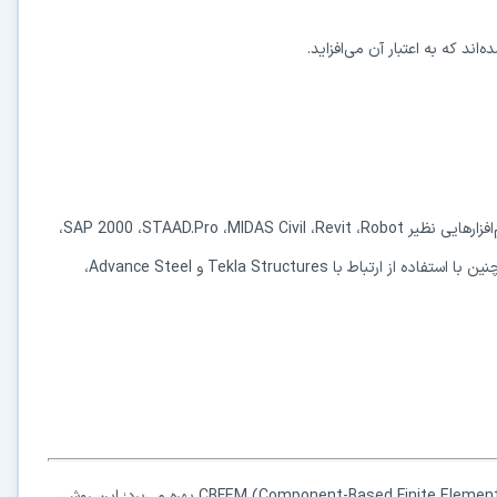
کاربردی
‌اند که به اعتبار آن می‌افزاید.
✓
دانلود فوری و بی‌معطلی:
حذف کامل صف و زمان انتظار برای تمام فایل‌ها
✓
حداکثر سرعت پهنای باند:
استفاده از تمام سرعت اینترنت با ۳۲ کانکشن
✓
ثبات دانلود (Resume):
ادامه دانلود پس از قطع اینترنت و دانلود موازی چند فایل
✓
آرشیو کامل نسخه‌ها:
دسترسی به تمام نسخه‌های قدیمی نرم‌افزارها
افزارهایی نظیر
Robot
،
Revit
،
MIDAS Civil
،
STAAD.Pro
،
SAP 2000
،
ین با استفاده از ارتباط با
Tekla Structures
و
Advance Steel
،
⚡ ارتقا به حساب VIP و دانلود فوری
⭐
فقط کمتر از روزی 1,093 تومان
(معادل ماهیانه 33,250 تومان در اشتراک یک‌ساله)
قبلاً عضو شدم — ورود به حساب کاربری
CBFEM (Component-Based Finite Elemen
بهره می‌برد؛ این روش