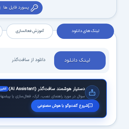
پسورد فایل ها
لینک های دانلود
آموزش فعالسازی
دانلود از سافت‌گذر
لیـنـک دانـلـود
دستیار هوشمند سافت‌گذر (AI Assistant)
آنلاین
سوال در مورد راهنمای نصب، کرک، فعال‌سازی یا پیشنهاد 
شروع گفت‌وگو با هوش مصنوعی