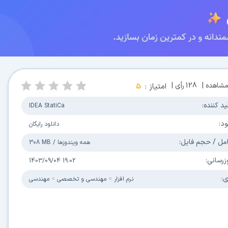
شاهده |
128
رأی |
امتیاز :
5
ید کننده:
IDEA StatiCa
ود:
دانلود رایگان
مل / حجم فایل:
همه ویندوزها
/
308 MB
زرسانی:
1403/09/04 19:02
ی:
نرم افزار
مهندسی و تخصصی
مهندسی