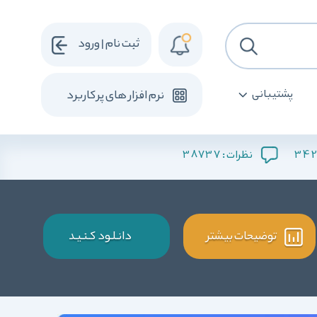
ثبت نام | ورود
پشتیبانی
نرم افزار های پرکاربرد
38737
342
نظرات :
توضیحات بیشتر
دانـلـود کـنـیـد