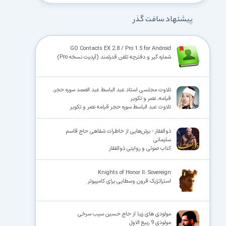
پیشنهاد سافت گذر
GO Contacts EX 2.8 / Pro 1.5 for Android
شماره گیر و دفترچه تلفن قدرتمند (آپدیت نسخه Pro)
تلاوت مجلسی استاد عبد الباسط عبد الصمد سوره حجر،
قیامه، نصر و تکویر
تلاوت عبد الباسط سوره حجر قیامه نصر و تکویر
ذوالفقار - برش‌هایی از خاطرات شفاهی حاج قاسم
سلیمانی
کتاب صوتی و روایتی ذوالفقار
Knights of Honor II: Sovereign
استراتژیک قرون وسطایی برای کامپیوتر
مولودی های زیبا از حاج حسین سیب سرخی
مولودی 9 ربیع الاول