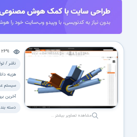
2691
م
ناشر / تول
هزینه دانل
سیستم عا
آخرین برو
دسته بند
مشاهده تصاویر بیشتر ...