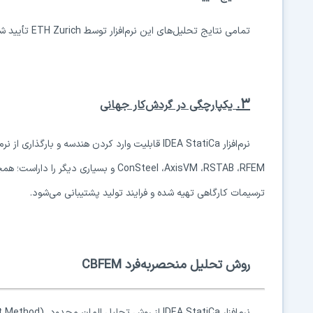
تمامی نتایج تحلیل‌های این نرم‌افزار توسط
ETH Zurich
تأیید شده
۳.
یکپارچگی در گردش‌کار جهانی
نرم‌افزار
IDEA StatiCa
قابلیت وارد کردن هندسه و بارگذاری از نرم‌
RFEM
،
RSTAB
،
AxisVM
،
ConSteel
و بسیاری دیگر را داراست؛ همچن
ترسیمات کارگاهی تهیه شده و فرایند تولید پشتیبانی می‌شود.
روش تحلیل منحصربه‌فرد
CBFEM
نرم‌افزار
IDEA StatiCa
از روش تحلیل المان محدود
t Method)