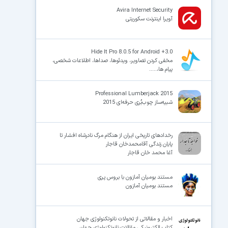
Avira Internet Security
آویرا اینترنت سکوریتی
×
Hide It Pro 8.0.5 for Android +3.0
مخفی کردن تصاویر، ویدئوها، صداها، اطلاعات شخصی،
پیام ها،.....
Professional Lumberjack 2015
شبیه‌ساز چوب‌بُری حرفه‌ای 2015
رخدادهای تاریخی ایران از هنگام مرگ نادرشاه افشار تا
پایان زندگی آقامحمدخان قاجار
آغا محمد خان قاجار
مستند بومیان آمازون با بروس پری
مستند بومیان آمازون
اخبار و مقالاتی از تحولات نانوتکنولوژی جهان
کتاب الکترونیکی مقالات نانوتکنولوژی جهان