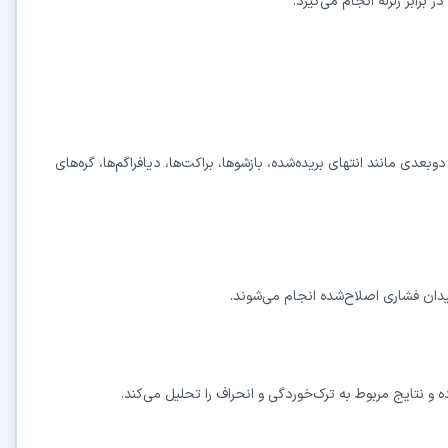
برابر زلزله انجام می‌گیرد.
در حال آماده‌سازی لینک دانلود...
دوبعدی مانند انتهای بریده‌شده، بازشوها، براکت‌ها، دیافراگم‌ها، گره‌های
15
⚡ اعضای VIP دانلود را بلافاصله و بدون معطلی شروع می‌کنند
دان فشاری اصلاح‌شده انجام می‌شوند.
۱۹۰,۰۰۰
🛡️ ۱۸ سال سابقه اعتبار
⭐ بیش از
کاربر عضو ویژه
⭐ با عضویت ویژه، تمام محدودیت‌ها را بردارید:
ده و نتایج مربوط به ترک‌خوردگی و انحراف را تحلیل می‌کند.
دستیار هوشمند AI (ویژه اعضای VIP)
🤖
پاسخ‌گویی فوری به خطاهای نصب، راهنمای خط به‌خط کرک و پیشنهاد نرم‌افزارهای