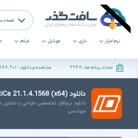
همه دست
نرم افزار
بازی
موبایل
فیلم
ص
188,901
9948
تعداد برنامه ها :
مشاهده و دانلود :
دانلود IDEA StatiCa 21.1.4.1568 (x64) - طراحی سازه
دانلود نرم‌افزار تخصصی طراحی و تحلیل س
مهندسی