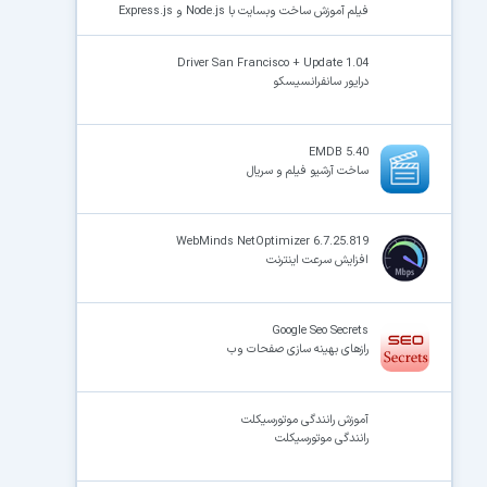
فیلم آموزش ساخت وبسایت با Node.js و Express.js
Driver San Francisco + Update 1.04
درایور سانفرانسیسکو
EMDB 5.40
ساخت آرشیو فیلم و سریال
WebMinds NetOptimizer 6.7.25.819
افزایش سرعت اینترنت
Google Seo Secrets
رازهای بهینه سازی صفحات وب
آموزش رانندگی موتورسیکلت
رانندگی موتورسیکلت