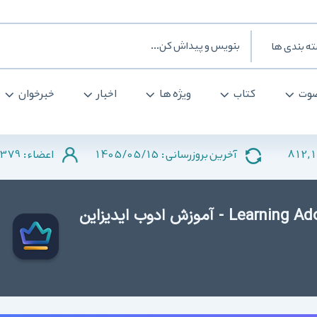
ه بندی ها
وت
کتاب
ویژه ها
اخبار
خبرخوان
379
1405/05/15
812,
آخرین بروزرسانی :
اعضاء :
دانلود کتاب Learning Adobe InDesign CS6 - آموزش ادوب ایدیزاین