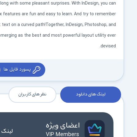
along with some pleasant surprises. With InDesign, you can
dex features are fun and easy to learn. And try to remember
at text on a curved path!Together, InDesign, Photoshop, and
n emerging as the best and most powerful layout utility ever
devised.
پسورد فایل ها
لینک های دانلود
نظر های کاربران
اعضای ویژه
لینک 
VIP Members