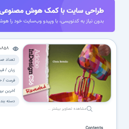
0858
تعداد صف
زبان / قی
فرمت / ح
آخرین برو
دسته بند
مشاهده تصاویر بیشتر ...
Contents