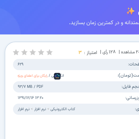
2
مشاهده |
128
رأی |
امتیاز :
3
حات:
629
مت(تومان):
انگلیسی
/
رایگان برای اعضای ویژه
جم فایل:
93/7 MB
/
PDF
زرسانی:
1391/12/16 13:20
ی:
كتاب الكترونیکی
نرم افزار
نرم افزار