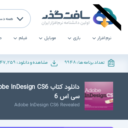
همه دست
نرم افزار
بازی
موبایل
فیلم
ص
147,259
9948
تعداد برنامه ها :
مشاهده و دانلود :
سی اس 6
Adobe InDesign CS6 Revealed