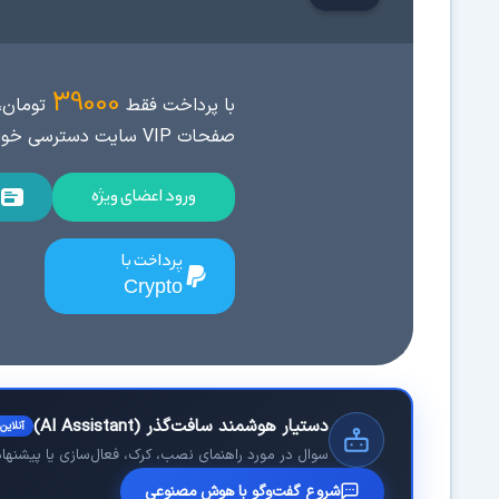
39000
با پرداخت فقط
تومان، 
صفحات VIP سایت دسترسی خواهید داشت.
ورود اعضای ویژه
پرداخت با
Crypto
دستیار هوشمند سافت‌گذر (AI Assistant)
آنلاین
سوال در مورد راهنمای نصب، کرک، فعال‌سازی یا پیشنهاد 
شروع گفت‌وگو با هوش مصنوعی