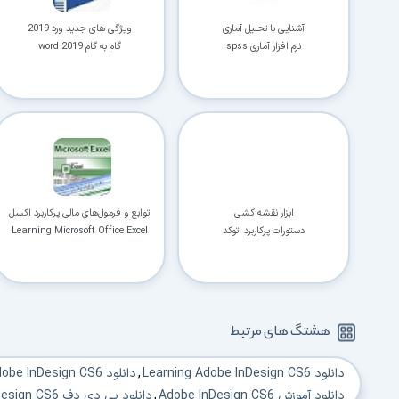
آشنایی با تحلیل آماری
ویژگی های جدید ورد 2019
نرم افزار آماری spss
گام به گام word 2019
ابزار نقشه کشی
توابع و فرمول‌های مالی پرکاربرد اکسل
دستورات پرکاربرد اتوکد
Learning Microsoft Office Excel
هشتگ های مرتبط
دانلود Learning Adobe InDesign CS6
,
دانلود Adobe InDesign CS6
دانلود آموزش Adobe InDesign CS6
,
دانلود پی دی دف Adobe InDesign CS6