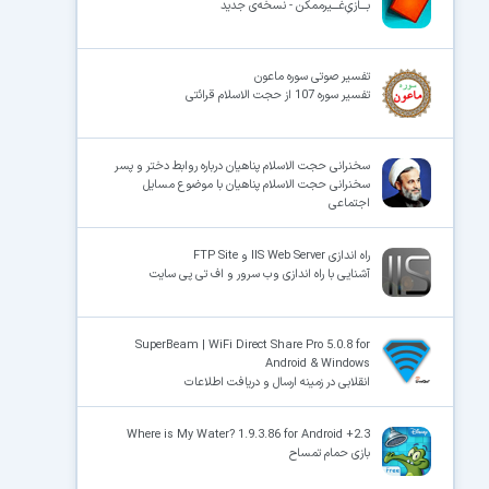
بـــازیِ‌غـــیرممکن - نسخه‌ی جدید
تفسیر صوتی سوره ماعون
تفسیر سوره 107 از حجت الاسلام قرائتی
سخنرانی حجت الاسلام پناهیان درباره روابط دختر و پسر
سخنرانی حجت الاسلام پناهیان با موضوع مسایل
اجتماعی
راه اندازی IIS Web Server و FTP Site
آشنایی با راه اندازی وب سرور و اف تی پی سایت
SuperBeam | WiFi Direct Share Pro 5.0.8 for
Android & Windows
انقلابی در زمینه ارسال و دریافت اطلاعات
Where is My Water? 1.9.3.86 for Android +2.3
بازی حمام تمساح