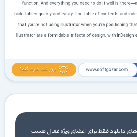
function. And everything you need to do it well is there—
build tables quickly and easily. The table of contents and in
that you’re not using Illustrator when you’re positioning th
Illustrator are a formidable trifecta of design, with InDesig
در حال آماده‌سازی لینک دانلود...
15
بروز شد خبرت کنم؟
www.softgozar.com
⚡ اعضای VIP دانلود را بلافاصله و بدون معطلی شروع می‌کنند
۱۹۰,۰۰۰
🛡️ ۱۸ سال سابقه اعتبار
⭐ بیش از
کاربر عضو ویژه
⭐ با عضویت ویژه، تمام محدودیت‌ها را بردارید:
های دانلود فقط برای اعضای ویژه فعال هست
دستیار هوشمند AI (ویژه اعضای VIP)
🤖
پاسخ‌گویی فوری به خطاهای نصب، راهنمای خط به‌خط کرک و پیشنهاد نرم‌افزارهای