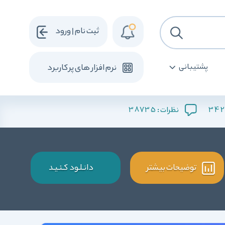
ثبت نام | ورود
پشتیبانی
نرم افزار های پرکاربرد
38735
342
نظرات :
توضیحات بیشتر
دانـلـود کـنـیـد