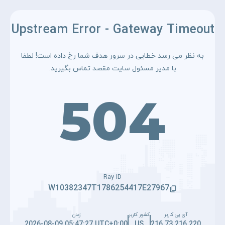
Upstream Error - Gateway Timeout
به نظر می رسد خطایی در سرور هدف شما رخ داده است! لطفا
با مدیر مسئول سایت مقصد تماس بگیرید.
504
Ray ID
W10382347T1786254417E27967
آی پی کاربر
کشور کاربر
زمان
2026-08-09 05:47:27 UTC+0:00
US
216.73.216.220