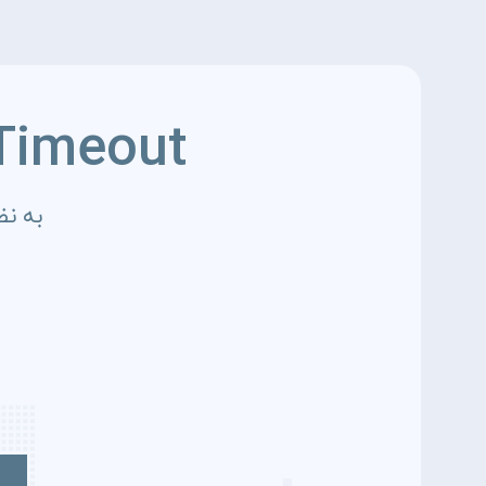
Timeout
به نظ
4