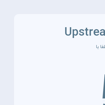
Upstre
ا با