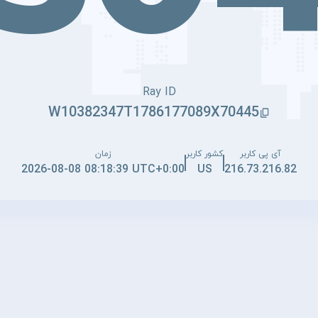
Ray ID
W10382347T1786177089X70445
آی پی کاربر
کشور کاربر
زمان
2026-08-08 08:18:39 UTC+0:00
US
216.73.216.82