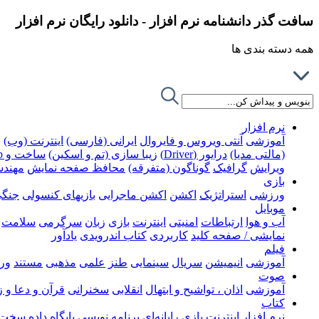
سافت گذر دانشنامه نرم افزار - دانلود رایگان نرم افزار
همه دسته بندی ها
نرم افزار
آموزشی
آنتی ویروس و فایروال
ایرانی (فارسی)
اینترنت (وب)
ب
(مالتی مدیا)
درایور (Driver)
زیبا سازی (تم و اسکین)
ساخت و Rip کردن DVD
ویرایش
گرافیک
گوناگون (متفرقه)
محافظ صفحه نمایش
مهند
بازی
ورزشی
استراتژیک
اکشن
اکشن ماجرایی
بازیهای کنسولی
جنگ
موبایل
آب و هوا
ارتباطات
امنیتی
اینترنت
بازی
زبان
سرگرمی
سلامت
نمایشی / صفحه کلید
کاربردی
کتاب اندرویدی
یادآور
فیلم
آموزشی
انیمیشن
سریال
سینمایی
طنز
علمی
مذهبی
مستند
ور
صوت
آموزشی
اذان ، تواشیح و ابتهال
انقلابی
سخنرانی
قرآن و دعا و 
کتاب
نرم افزار
اینترنت
بازی رایانه‌ای
برنامه نویسی
پایگاه داده
سخت ا