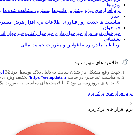
ویژه ها
نرم افزارهای ویژه
بیشترین دانلودها
بیشترین مشاهده شده ها
ب
اخبار
مناسبت ها
حدیث روز
فناوری اطلاعات
نرم افزار
هوش مصنوع
خبرخوان
خبرخوان نرم افزار
خبرخوان بازی
خبرخوان کتاب
خبرخوان اندر
پشتیبانی
ارتباط با ما
درباره ما
قوانین و مقررات
حمایت مالی
اطلاعیه های مهم سایت
جهت رفع مشکل باز شدن سایت به دلیل بلاک توسط نود 32
این
به مناسبت عید غدیر، در سایت
https://esetupdate.ir/
تخفیف ویژه‌ای 
اکانت های بروزرسانی نود32 با قیمت های مناسب به صورت یک ، سه ، شش و دوازده ماهه
نرم افزار های پرکاربرد
×
نرم افزار های پرکاربرد