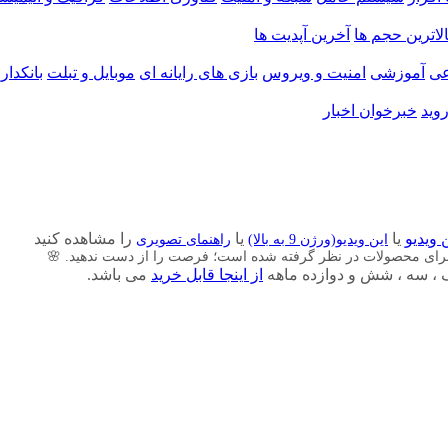
الاترین حجم ها
آخرین آپدیت ها
ی
آموزشی
امنیت و ویروس
بازی های رایانه ای
موبایل و تبلت
بانکدار
وید
خبرخوان اخبار
 ویدیو
یا
یا
را مشاهده کنید
این ویدیو(ورژن 9 به بالا)
راهنمای تصویری
برای محصولات در نظر گرفته شده است؛ فرصت را از دست ندهید. 🌸
از اینجا قابل خرید
می باشد.