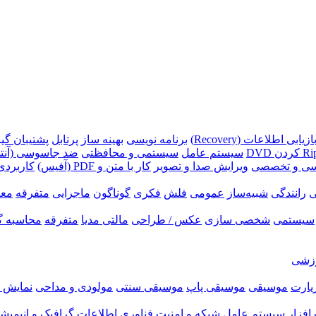
ازیابی اطلاعات (Recovery)
برنامه نویسی
بهینه ساز
پرتابل
پشتیبان گیری (p
سیستم عامل
سیستمی و محافظتی
ضد جاسوسی (آنتی
سی و تخصصی
ویرایش صدا و تصویر
کار با متن و PDF (آفیس)
کاربردی
ی
رانندگی
شبیه‌ساز
عمومی
فلش
فکری
گوناگون
ماجرایی
متفرقه
معم
سیستمی
شخصی سازی
عکس / طراحی
مالتی مدیا
متفرقه
محاسبه گ
زشی
زیارت
موسیقی
موسیقی پاپ
موسیقی سنتی
مولودی و مداحی
نمایش ر
فزار
سیستم عامل
شبکه و امنیت
فناوری اطلاعات
گرافیک و انیمیش