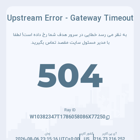
Upstream Error - Gateway Timeout
به نظر می رسد خطایی در سرور هدف شما رخ داده است! لطفا
با مدیر مسئول سایت مقصد تماس بگیرید.
504
Ray ID
W10382347T1786058086X77250
آی پی کاربر
کشور کاربر
زمان
2026-08-06 23:15:16 UTC+0:00
US
216.73.216.252