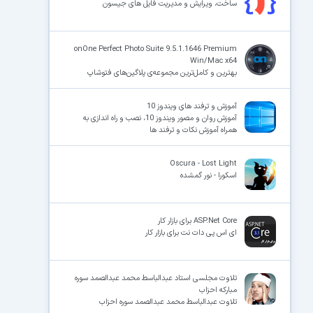
ساخت، ویرایش و مدیریت فایل های جیسون
onOne Perfect Photo Suite 9.5.1.1646 Premium
Win/Mac x64
بهترین و کامل‌ترین مجموعه‌ی پلاگین‌های فتوشاپ
آموزش و ترفند های ویندوز 10
آموزش روان و مصور ویندوز 10، نصب و راه اندازی به
همراه آموزش نکات و ترفند ها
Oscura - Lost Light
اسکورا - نور گمشده
ASP.Net Core برای بازار کار
ای اس پی دات نت برای بازار کار
تلاوت مجلسی استاد عبدالباسط محمد عبدالصمد سوره
مبارکه احزاب
تلاوت عبدالباسط محمد عبدالصمد سوره احزاب