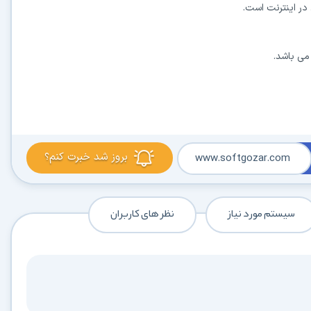
در حال آماده‌سازی لینک دانلود...
15
بروز شد خبرت کنم؟
www.softgozar.com
⚡ اعضای VIP دانلود را بلافاصله و بدون معطلی شروع می‌کنند
سیستم مورد نیاز
نظر های کاربران
۱۹۰,۰۰۰
🛡️ ۱۸ سال سابقه اعتبار
⭐ بیش از
کاربر عضو ویژه
⭐ با عضویت ویژه، تمام محدودیت‌ها را بردارید:
دستیار هوشمند AI (ویژه اعضای VIP)
🤖
پاسخ‌گویی فوری به خطاهای نصب، راهنمای خط به‌خط کرک و پیشنهاد نرم‌افزارهای