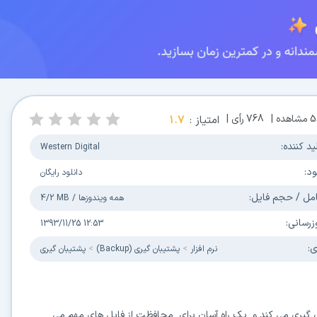
5
مشاهده |
768
رأی |
امتیاز :
1.7
ید کننده:
Western Digital
ود:
دانلود رایگان
مل / حجم فایل:
همه ویندوزها
/
4/2 MB
زرسانی:
1393/11/25 12:53
ی:
نرم افزار
پشتیبان گیری (Backup)
پشتیبان گیری
پشتیبان گیری می کند و یک راه آسان برای محافظت از فایل های مهم می