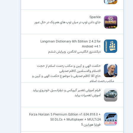
Sparkle
جای دادن توپ در میان توپ های هم رنگ در حال عبور
Longman Dictionary 6th Edition 2.4.2 for
Android +4.1
دیکشنری انگلیسی لانگمن، ویرایش ششم
حکمت الهی و آیین و مکتب رحمت اسلام از حجت
الاسلام والمسلمین کاظم صدیقی
حاج آقا کاظم صدیقی با موضوع حکمت الهی و آیین و
مکتب رحمت اسلام
فیلم آموزش تعمیر گیربکس و دیفرانسیل خودروی پراید
آموزش تعمیرات پراید
Forza Horizon 5 Premium Edition v1.634.818.0 +
50 DLCs + Multiplayer + MULTi24
فورتزا هورایزن 5