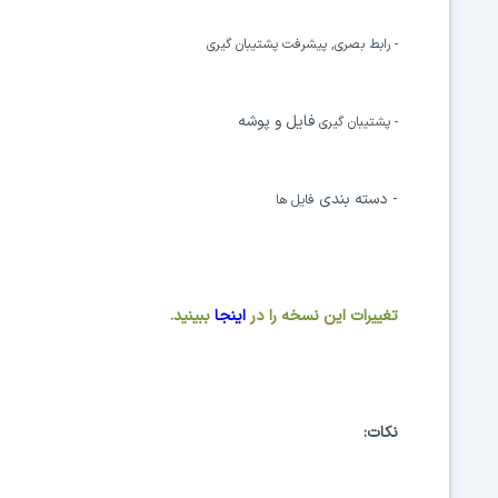
- رابط بصری, پیشرفت پشتیبان گیری
فایل و پوشه
- پشتیبان گیری
- دسته بندی
فایل ها
تغييرات اين نسخه را در
اينجا
ببينيد.
نکات: