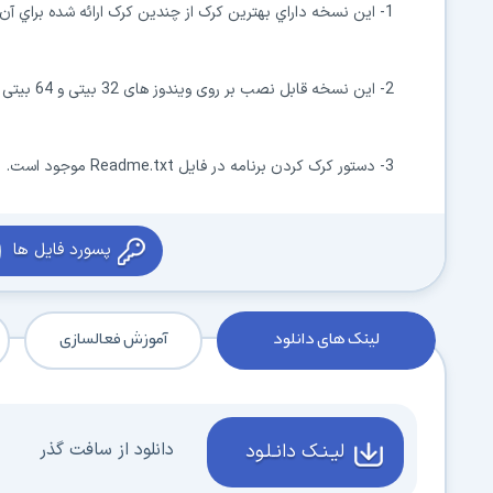
1- اين نسخه داراي بهترين کرک از چندين کرک ارائه شده براي آن در اينترنت است.
2- این نسخه قابل نصب بر روی ویندوز های 32 بیتی و 64 بیتی می باشد.
3- دستور کرک کردن برنامه در فايل Readme.txt موجود است.
پسورد فایل ها
لینک های دانلود
آموزش فعالسازی
دانلود از سافت گذر
لیـنـک دانـلـود