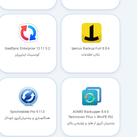
GoodSync Enterprise 12.11.5.2
Iperius Backup Full 8.8.6
بکاپ اطلاعات
گودسینک اینترپرایز
Synchredible Pro 9.113
AOMEI Backupper 8.4.0
Technician Plus + WinPE ISO
همگام‌سازی و پشتیبان‌گیری خودکار
پشتیبان گیری از هارد و پارتیشن بکاپر
فایل‌ها