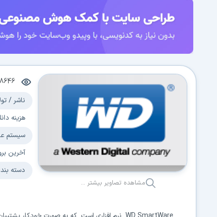
8646
ناشر / تول
هزینه دانل
سیستم عا
آخرین برو
دسته بند
مشاهده تصاویر بیشتر ...
WD SmartWare نرم افزاری است که به صورت خودکار 