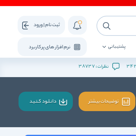
ثبت نام | ورود
پشتیبانی
نرم افزار های پرکاربرد
38737
34
نظرات :
توضیحات بیشتر
دانـلـود کـنـیـد