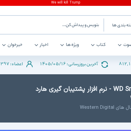
ه بندی ها
وت
کتاب
ویژه ها
اخبار
خبرخوان
2397
1405/05/16
812,
آخرین بروزرسانی :
اعضاء :
دانلود WD SmartWare Pro 2.4.2.26 - نرم افزار پشتیبان گیری هارد
Western Di