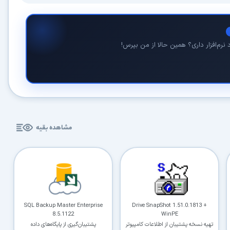
کاربردی
✓
دانلود فوری و بی‌معطلی:
حذف کامل صف و زمان انتظار برای تمام فایل‌ها
نرم‌افزار داری؟ همین حالا از من بپرس!
✓
حداکثر سرعت پهنای باند:
استفاده از تمام سرعت اینترنت با ۳۲ کانکشن
✓
ثبات دانلود (Resume):
ادامه دانلود پس از قطع اینترنت و دانلود موازی چند فایل
✓
آرشیو کامل نسخه‌ها:
دسترسی به تمام نسخه‌های قدیمی نرم‌افزارها
⚡ ارتقا به حساب VIP و دانلود فوری
مشاهده بقیه
⭐
فقط کمتر از روزی 1,093 تومان
(معادل ماهیانه 33,250 تومان در اشتراک یک‌ساله)
قبلاً عضو شدم — ورود به حساب کاربری
SQL Backup Master Enterprise
Drive SnapShot 1.51.0.1813 +
8.5.1122
WinPE
تهیه نسخه پشتیبان از اطلاعات کامپیوتر
پشتیبان‌گیری از پایگاه‌های داده