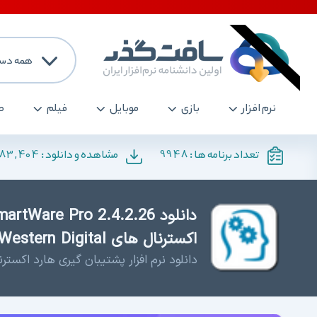
همه دست
نرم افزار
بازی
موبایل
فیلم
ص
183,404
9948
تعداد برنامه ها :
مشاهده و دانلود :
اکسترنال های Western Digital
دانلود نرم افزار پشتیبان گیری هارد اکسترنال های gital