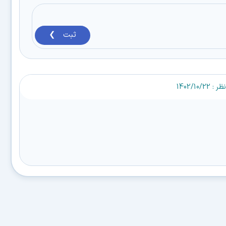
ثبت ❯
1402/10/