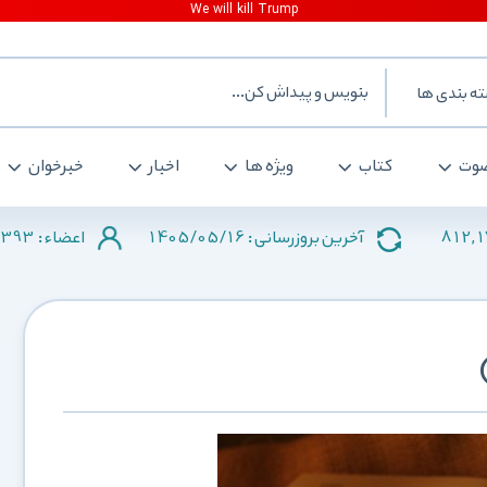
ه بندی ها
وت
کتاب
ویژه ها
اخبار
خبرخوان
2393
1405/05/16
812,
آخرین بروزرسانی :
اعضاء :