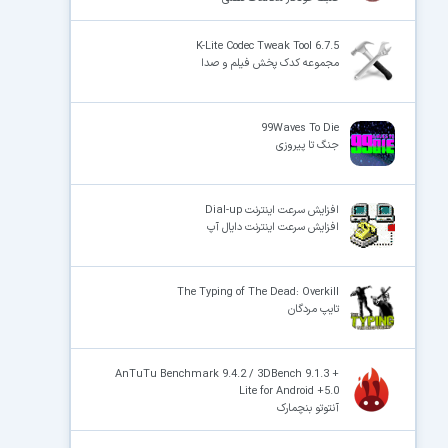
K-Lite Codec Tweak Tool 6.7.5
مجموعه کدک پخش فیلم و صدا
99Waves To Die
جنگ تا پیروزى
افزایش سرعت اینترنت Dial-up
افزایش سرعت اینترنت دایال آپ
The Typing of The Dead: Overkill
تایپ مردگان
AnTuTu Benchmark 9.4.2 / 3DBench 9.1.3 +
Lite for Android +5.0
آنتوتو بنچمارک