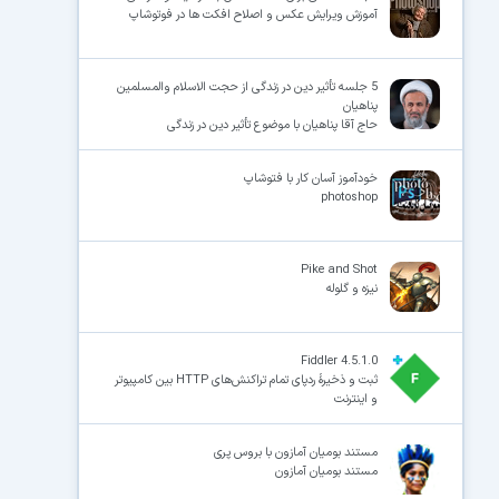
آموزش ویرایش عکس و اصلاح افکت ها در فوتوشاپ
5 جلسه تأثیر دین در زندگی از حجت الاسلام والمسلمین
پناهیان
حاج آقا پناهیان با موضوع تأثیر دین در زندگی
خودآموز آسان کار با فتوشاپ
photoshop
Pike and Shot
نیزه و گلوله
Fiddler 4.5.1.0
ثبت و ذخیرهٔ ردپای تمام تراکنش‌های HTTP بین کامپیوتر
و اینترنت
مستند بومیان آمازون با بروس پری
مستند بومیان آمازون