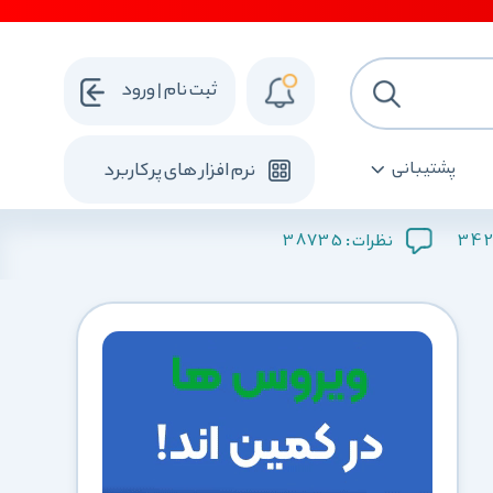
ثبت نام | ورود
پشتیبانی
نرم افزار های پرکاربرد
38735
34
نظرات :