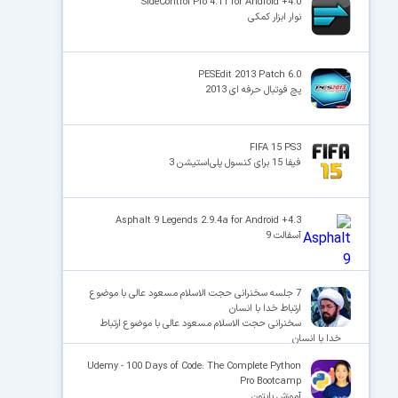
SideControl Pro 4.11 for Android +4.0
نوار ابزار کمکی
PESEdit 2013 Patch 6.0
پچ فوتبال حرفه ای 2013
FIFA 15 PS3
فیفا 15 برای کنسول پلی‌استیشن 3
Asphalt 9 Legends 2.9.4a for Android +4.3
آسفالت 9
7 جلسه سخنرانی حجت الاسلام مسعود عالی با موضوع
ارتباط خدا با انسان
سخنرانی حجت الاسلام مسعود عالی با موضوع ارتباط
خدا با انسان
Udemy - 100 Days of Code: The Complete Python
Pro Bootcamp
آموزش پایتون