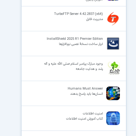
TurboFTP Server 4.42.2837 (x64)
مدیریت فایل‌
InstallShield 2025 R1 Premier Edition
ابزار ساخت نسخهٔ نصبی نرم‌افزارها
وجود مبارک پیامبر اسـلام صـلی االله علیه و آله
رشد و هدایت جامعه
Humans Must Answer
انسان‌ها باید پاسخ بدهند
امنیت اطلاعات
کتاب آموزش امنیت اطلاعات