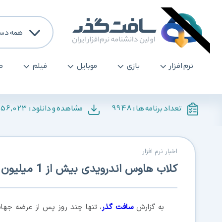
همه دست
نرم افزار
بازی
موبایل
فیلم
ص
156,023
9948
تعداد برنامه ها :
مشاهده و دانلود :
اخبار نرم افزار
کلاب هاوس اندرویدی بیش از 1 میلیون بار دانلود شد
به گزارش
سافت گذر