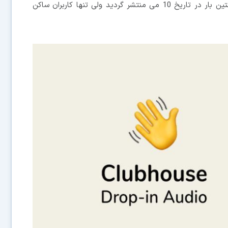
میلیون بار دانلود شد. نسخه بتا این اپلیکیشن برای نخستین بار در تاریخ 10 می منتشر گردید ولی تنها کاربران ساکن