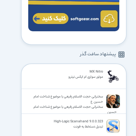
پیشنهاد سافت گذر
MX Nitro
موتور سواری ام ایکس نیترو
سخنرانی حجت الاسلام رفیعی با موضوع شناخت امام
حسین ع
سخنرانی حجت الاسلام رفیعی با موضوع شناخت امام
حسین
High-Logic Scanahand 9.0.0.323
تبدیل دستخط به فونت