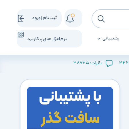
ثبت نام | ورود
پشتیبانی
نرم افزار های پرکاربرد
38735
342
نظرات :