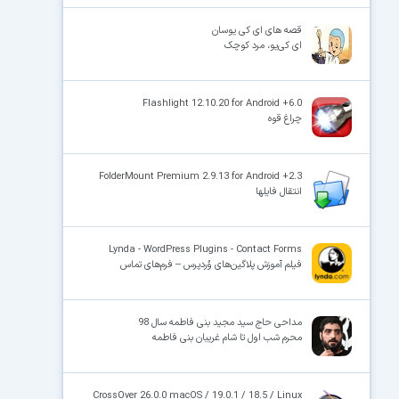
قصه های ای کی یوسان
ای کی‌یو، مرد کوچک
Flashlight 12.10.20 for Android +6.0
چراغ قوه
FolderMount Premium 2.9.13 for Android +2.3
انتقال فایلها
Lynda - WordPress Plugins - Contact Forms
فیلم آموزش پلاگین‌های وُردپرس – فرم‌های تماس
مداحی حاج سید مجید بنی فاطمه سال 98
محرم شب اول تا شام غریبان بنی فاطمه
CrossOver 26.0.0 macOS / 19.0.1 / 18.5 / Linux