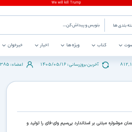
ه بندی ها
وت
کتاب
ویژه ها
اخبار
خبرخوان
385
1405/05/16
812,
آخرین بروزرسانی :
اعضاء :
ان موشواره مبتنی بر استاندارد بی‌سیم وای-فای را تولید و