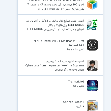
VMLite Workstation / VMLite XP Mode v3.2.6
اجرای 100 درصد نرم افزار تحت ویندوز XP‌ در ویندوز 7
بدون نیاز به امکان Virtualization در CPU
آموزش تصویری رفع بلاک سایت سافت‌گذر در آنتی‌ویروس
ESET NOD32 ورژن‌های 9 و بالاتر
آموزش رفع بلاک سایت در آنتی ویروس ESET NOD32
ZEN Launcher 2.0.0 + Notification 1.6 for
Android +4.1
لانچر ساده و زیبا
اهمیت فضای مجازی از منظر رهبری
Cyberspace from the perspective of the Supreme
Leader of the Revolution
Transcripted
تکثیر یافته
Cannon Fodder 3
فدایی‌ها 3