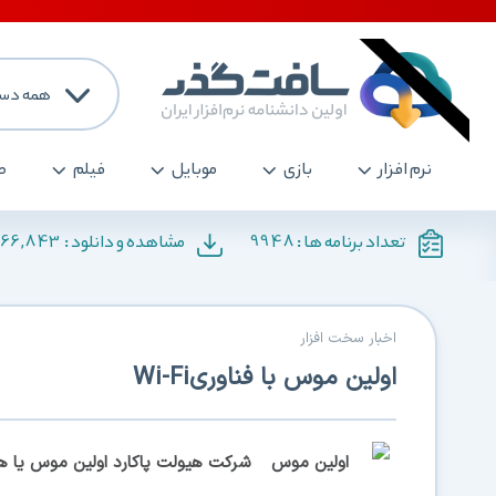
همه دست
نرم افزار
بازی
موبایل
فیلم
ص
166,843
9948
تعداد برنامه ها :
مشاهده و دانلود :
اخبار سخت افزار
اولین موس با فناوریWi-Fi
شرکت هیولت پاکارد اولین موس یا‌‌ هم