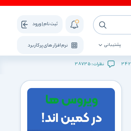
ثبت نام | ورود
پشتیبانی
نرم افزار های پرکاربرد
38735
342
نظرات :