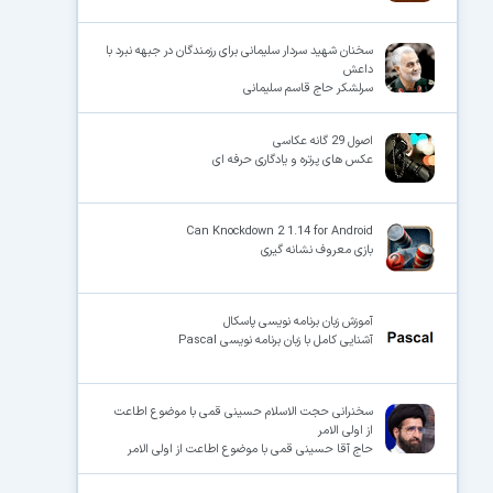
سخنان شهید سردار سلیمانی برای رزمندگان در جبهه نبرد با
داعش
سرلشکر حاج قاسم سلیمانی
اصول 29 گانه عکاسی
عکس ھای پرتره و یادگاری حرفه ای
Can Knockdown 2 1.14 for Android
بازی معروف نشانه گیری
آموزش زبان برنامه نویسی پاسکال
آشنایی کامل با زبان برنامه نویسی Pascal
سخنرانی حجت الاسلام حسینی قمی با موضوع اطاعت
از اولی الامر
حاج آقا حسینی قمی با موضوع اطاعت از اولی الامر