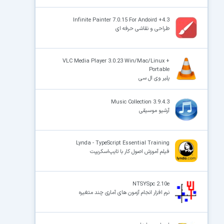
Infinite Painter 7.0.15 For Andoird +4.3
طراحی و نقاشی حرفه ای
VLC Media Player 3.0.23 Win/Mac/Linux +
Portable
پلیر وی ال سی
Music Collection 3.9.4.3
آرشیو موسیقی
Lynda - TypeScript Essential Training
فیلم آموزش اصول کار با تایپ‌اسکریپت
NTSYSpc 2.10e
نرم افزار انجام آزمون های آماری چند متغیره