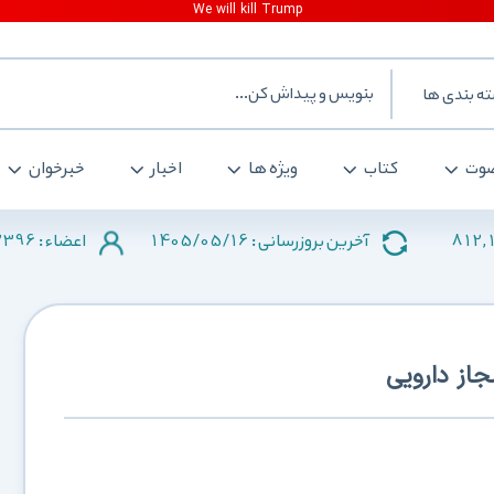
ه بندی ها
وت
کتاب
ویژه ها
اخبار
خبرخوان
2396
1405/05/16
812,
آخرین بروزرسانی :
اعضاء :
جاز دارویی