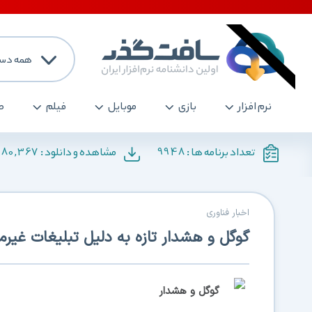
همه دست
نرم افزار
بازی
موبایل
فیلم
ص
180,367
9948
تعداد برنامه ها :
مشاهده و دانلود :
اخبار فناوری
گوگل و هشدار تازه به دلیل تبلیغات غیرم