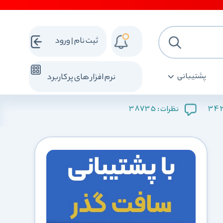
ثبت نام | ورود
پشتیبانی
نرم افزار های پرکاربرد
38735
34
نظرات :