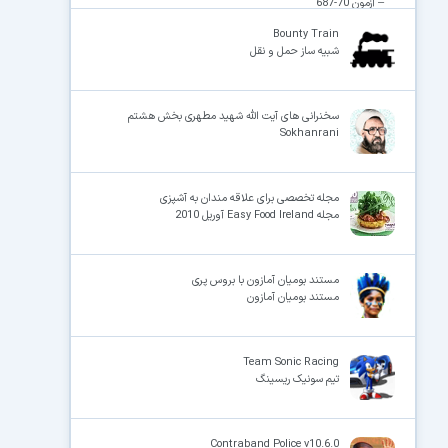
– آزمون 70-687
Bounty Train
شبیه ساز حمل و نقل
سخنرانی های آیت الله شهید مطهری بخش هشتم
Sokhanrani
مجله تخصصی برای علاقه مندان به آشپزی
مجله Easy Food Ireland آوریل 2010
مستند بومیان آمازون با بروس پری
مستند بومیان آمازون
Team Sonic Racing
تیم سونیک ریسینگ
Contraband Police v10.6.0