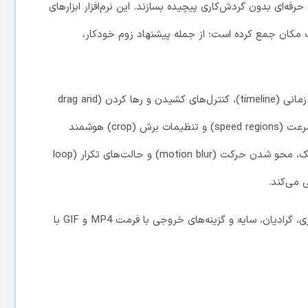
فه‌ای بدون گردش‌کاری پیچیده بسازند. این نرم‌افزار ابزارهای
راحی حرکت (motion design) را در یک مکان جمع کرده است؛ از جمله پیشنهاد زوم خودکار،
کاربران می‌توانند دموهای حرفه‌ای با ویرایش در جدول زمانی (timeline)، کنترل‌های کشیدن و رها کردن (drag and
drop)، حاشیه‌نویسی (annotation)، بخش‌های متغیر با سرعت (speed regions) و تنظیمات برش (crop) هوشمند
بسازند. همچنین از افکت‌های صاف کردن موس، افکت کلیک، محو شدن حرکت (motion blur) و حالت‌های تکرار (loop
Recordly امکان قاب‌های قابل سفارشی‌سازی، کاغذدیواری، گرادیان، سایه و گزینه‌های خروجی با فرمت MP4 و GIF با