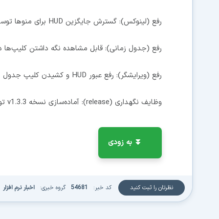
رفع (لینوکس): گسترش جایگزین HUD برای منوها توسط @meiiie در #612
رفع (جدول زمانی): قابل مشاهده نگه داشتن کلیپ‌ها در حین آنا
رفع (ویرایشگر): رفع عبور HUD و کشیدن کلیپ جدول زمانی توسط @meiiie در #616
وظایف نگهداری (release): آماده‌سازی نسخه v1.3.3 توسط @meiiie در #617
⏬ به زودی
نظرتان را ثبت کنید
کد خبر:
54681
گروه خبری:
اخبار نرم افزار