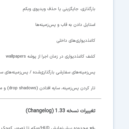
بارگذاری، جایگزینی یا حذف ویدیوی وبکم
استایل دادن به قاب و پس‌زمینه‌ها
کاغذدیواری‌های داخلی
کشف کاغذدیواری در زمان اجرا از پوشه wallpapers
پس‌زمینه‌های سفارشی بارگذاری‌شده / پس‌زمینه‌های ساد
تار کردن پس‌زمینه، سایه افتادن (drop shadows) و موارد بیشتر
تغییرات نسخه 1.33 (Changelog)
رفع محدوده پیش‌نمایش HUD/وبکم تا تصویر کوچک شناور وبکم در حین ضبط دیگر جمع نشود.