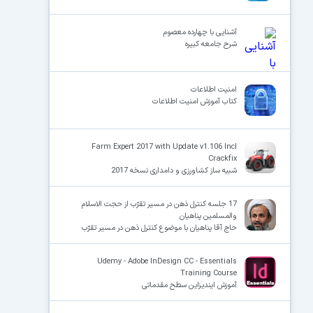
آشنایی با چهارده معصوم
شرح جامعه کبیره
امنیت اطلاعات
کتاب آموزش امنیت اطلاعات
Farm Expert 2017 with Update v1.106 Incl
Crackfix
شبیه ساز کشاورزی و دامداری نسخه 2017
17 جلسه کنترل ذهن در مسیر تقرّب از حجت الاسلام
والمسلمین پناهیان
حاج آقا پناهیان با موضوع کنترل ذهن در مسیر تقرّب
Udemy - Adobe InDesign CC - Essentials
Training Course
آموزش ایندیزاین سطح مقدماتی