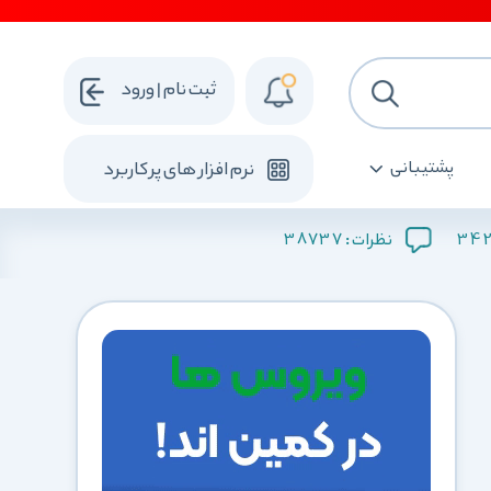
ثبت نام | ورود
پشتیبانی
نرم افزار های پرکاربرد
38737
34
نظرات :