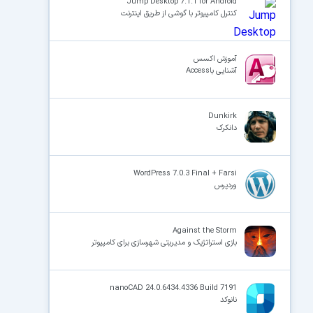
Jump Desktop 7.1.1 for Android
کنترل کامپیوتر با گوشی از طریق اینترنت
آموزش اکسس
آشنایی باAccess
Dunkirk
دانکرک
WordPress 7.0.3 Final + Farsi
وردپرس
Against the Storm
بازی استراتژیک و مدیریتی شهرسازی برای کامپیوتر
nanoCAD 24.0.6434.4336 Build 7191
نانوکد