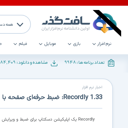
همه دست
نرم افزار
بازی
موبایل
فیلم
ص
184,409
9948
تعداد برنامه ها :
مشاهده و دانلود :
اخبار نرم افزار
Recordly 1.33: ضبط حرفه‌ای صفحه با زوم خودکار و افکت موس!
Recordly یک اپلیکیشن دسکتاپ برای ضبط و ویرا