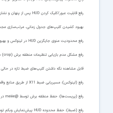
رفع قابلیت عبور/کلیک کردن HUD پس از پنهان و نشان دادن پیش‌نمایش وبکم.
بهبود کشیدن کلیپ‌های جدول زمانی، مرتب‌سازی مج
رفع محدودیت منوی جایگزین HUD در لینوکس و بهبود مسیریابی منبع X11 در لینوکس.
رفع مشکل عدم بازیابی تنظیمات منطقه برش (crop) در پریست‌های ذخیره‌شده.
قابل مشاهده نگه داشتن کلیپ‌های ضبط تازه در حالی ک
رفع (لینوکس): مسیریابی ضبط X11 از طریق منابع واقعی توسط @meiiie در #613
رفع (پریست‌ها): حفظ منطقه برش توسط @meiiie در #614
رفع (ضبط): حفظ محدوده HUD پیش‌نمایش وبکم توسط @meiiie در #611