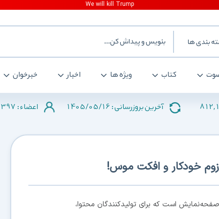
ه بندی ها
وت
کتاب
ویژه ها
اخبار
خبرخوان
2397
1405/05/16
812,
آخرین بروزرسانی :
اعضاء :
یش صفحه‌نمایش است که برای تولیدکنندگان محتوا،