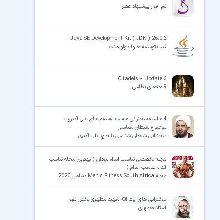
نرم افزار پیشنهاد عطر
Java SE Development Kit ( JDK ) 26.0.2
کیت توسعه جاوا دولوپمنت
Citadels + Update 5
قلعه‌های نظامی
4 جلسه سخنرانی حجت الاسلام حاج علی اکبری با
موضوع شیطان شناسی
سخنرانی شیطان شناسی با حاج علی اکبری
مجله تخصصی تناسب اندام مردان ( بهترین مجله تناسب
اندام تناسب اندام )
مجله Men's Fitness South Africa دسامبر 2020
سخنرانی های آیت الله شهید مطهری بخش نهم
استاد مطهری