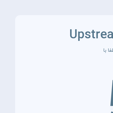
Upstre
ا با