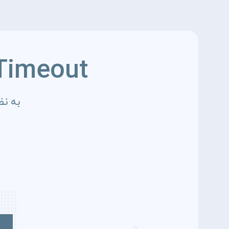
Timeout
به نظ
4