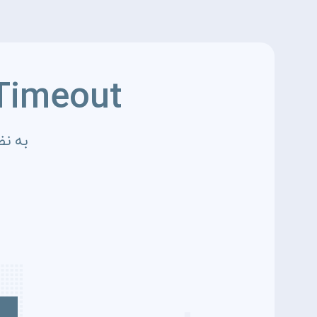
Timeout
به نظ
4