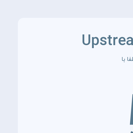
Upstre
ا با