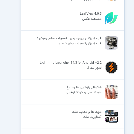
LeafView 4.0.3
مشاهده عکس
فیلم آموزشی ایران خودرو - تعمیرات اساسی موتور EF7
فیلم آموزش تعمیرات موتور خودرو
Lightning Launcher 14.3 for Android +2.2
لانچر شفاف
شکوفایی توانایی ها و نبوغ
خودشناسی و خودشکوفایی
مزیت ها و معایب تبلت
آشنایی با تبلت