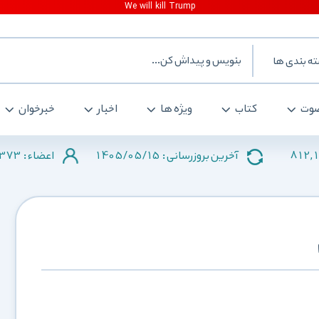
ه بندی ها
وت
کتاب
ویژه ها
اخبار
خبرخوان
373
1405/05/15
812,
آخرین بروزرسانی :
اعضاء :