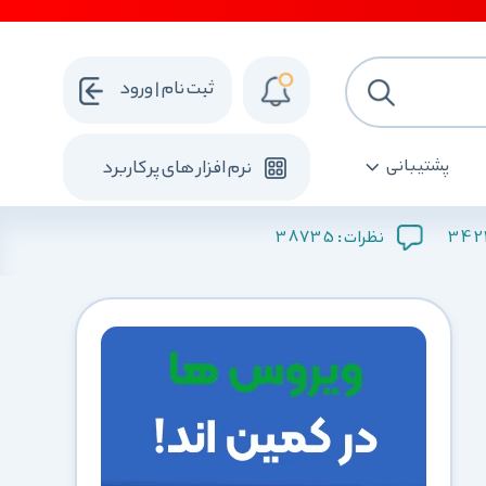
ثبت نام | ورود
پشتیبانی
نرم افزار های پرکاربرد
38735
342
نظرات :