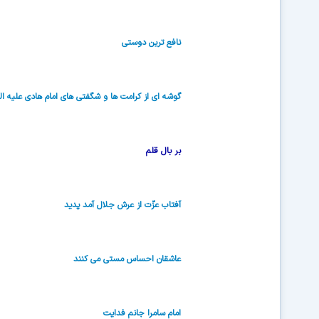
نافع ترین دوستى
گوشه اى از كرامت ها و شگفتى هاى امام هادى علیه ال
بر بال قلم
آفتاب عزّت از عرش جلال آمد پدید
عاشقان احساس مستی می کنند
امام سامرا جانم فدایت