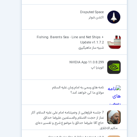
Disputed Space
اکشن شوتر
Fishing: Barents Sea - Line and Net Ships +
Update v1.1.7.2
شبیه ساز ماهیگیری
NVIDIA App 11.0.8.299
انویدیا اپ
نامه های رسمی به امام زمان علیه السلام
مولای ما کی خواهد آمد؟
7 جلسه فرازهایی از وصیتنامه امام علی علیه السلام، آثار
نماز از حجت الاسلام والمسلمین علیرضا حدائق
حاج آقا علیرضا حدائق با موضوع شرح و تفسیر دعای
مکارم الاخلاق