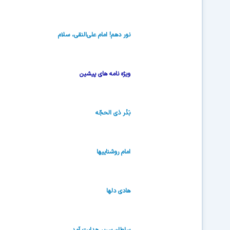
نور دهم! امام علی‌النقی، سلام
ویژه نامه های پیشین
بَدْر ذی الحجّه
امام روشناییها
هادی دلها
سلطان سریر هدایت آمد