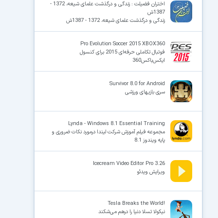
اختران فضیلت : زندگی و درگذشت علمای شیعه، 1372 -
1387ش
زندگی و درگذشت علمای شیعه، 1372 - 1387ش
Pro Evolution Soccer 2015 XBOX360
فوتبال تکاملی حرفه‌ای 2015 برای کنسول
ایکس‌باکس360
Survivor 8.0 for Android
سری بازیهای ورزشی
Lynda - Windows 8.1 Essential Training
مجموعه فیلم آموزش شرکت لیندا درمورد نکات ضروری و
پایه ویندوز 8.1
Icecream Video Editor Pro 3.26
ویرایش ویدئو
!Tesla Breaks the World
نیکولا تسلا دنیا را درهم می‌شکند