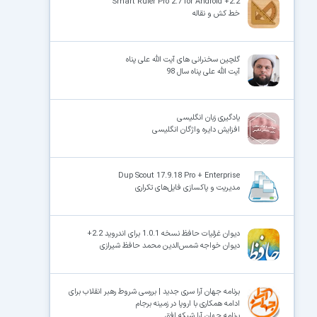
Smart Ruler Pro 2.7 for Android +2.2
خط کش و نقاله
گلچین سخنرانی های آیت الله علی پناه
آیت الله علی پناه سال 98
یادگیری زبان انگلیسی
افزایش دایره واژگان انگلیسی
Dup Scout 17.9.18 Pro + Enterprise
مدیریت و پاکسازی فایل‌های تکراری
دیوان غزلیات حافظ نسخه 1.0.1 برای اندروید 2.2+
دیوان خواجه شمس‌الدین محمد حافظ شیرازی
برنامه جهان آرا سری جدید | بررسی شروط رهبر انقلاب برای
ادامه همکاری با اروپا در زمینه برجام
برنامه جهان آرا شبکه افق