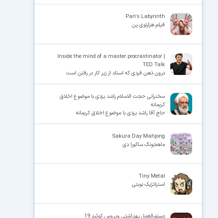
Pan's Labyrinth
فیلم هزارتوی پن
Inside the mind of a master procrastinator |
TED Talk
درون ذهن فردی که استاد از زیر کار در رفتن است
سخنرانی حجت الاسلام راشد یزدی با موضوع اخلاق
کریمانه
حاج آقا راشد یزدی با موضوع اخلاق کریمانه
Sakura Day Mahjong
ماهجونگ ساکورا دِی
Tiny Metal
استراتژیک نوبتی
دستورالعمل بهداشتی ویروس کوئید 19