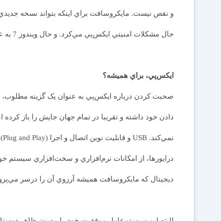
و نقص نيست. مايکروسافت براي اينکه بتواند نسخه جديدي از م
حال مشکلات امنيتي ايکس‌پي مي‌کرد. و حال ويندوز 7 به عنوان جانشيني براي ويستا در راه است.
ايكس‌پي، براي هميشه؟
صحبت کردن درباره ايکس‌پي به عنوان يک گزينه مطلوب، س
دادن خود داشته و تقريبا در تمام جهان جايش را باز كرده 
نمي
درايورها، از امکانات نرم‌افزاري و سخت‌افزاري سيستم خو
ديجيتال که مايکروسافت هميشه آرزوي آن را درسر مي‌پرورا