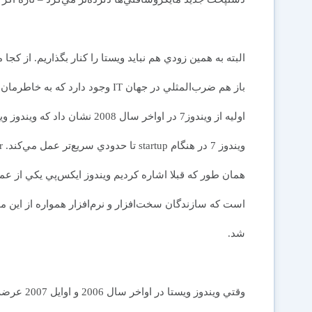
البته به همين زودي هم نبايد ويستا را کنار بگذاريم. از کج
باز هم ضرب‌المثلي در جهان IT وجود 
همان طور که قبلا اشاره کرديم ويندوز ايکس‌پي يکي از ع
است که سازندگان سخت‌افزار و نرم‌افزار همواره از اين 
شد.
وقتي ويندو