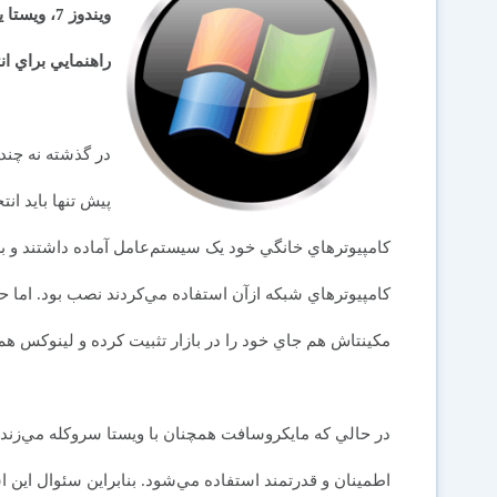
ويندوز 7، ويستا يا XP؟
راهنمايي براي ان
در گذشته نه چند
پيش تنها بايد ان
کامپيوترهاي خانگي خود يک سيستم‌عامل آماده داشتند و ب
کامپيوترهاي شبکه ازآن استفاده مي‌کردند نصب بود. اما ح
مكينتاش هم جاي خود را در بازار تثبيت کرده و لينوکس ه
در حالي که مايکروسافت همچنان با ويستا سروکله مي‌زند
اطمينان و قدرتمند استفاده مي‌شود. بنابراين سئوال اين 