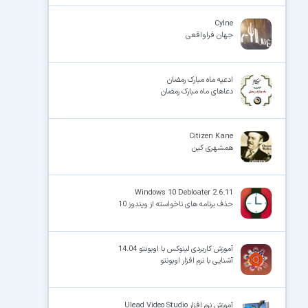
Cylne
جهان فراواقعی
ادعیه ماه مبارک رمضان
دعاهای ماه مبارک رمضان
Citizen Kane
همشهری کین
Windows 10 Debloater 2.6.11
حذف برنامه های ناخواسته از ویندوز 10
آموزش کاربردی لینوکس با اوبونتو 14.04
آشنایی با نرم افزار اوبونتو
آموزش نرم افزار Ulead Video Studio