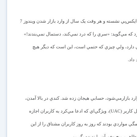
ما همگي بدمان نمي‌آيد که پشت يک رايانه با سيستم‌عامل ايکس‌پي نشسته و هر وقت يک سال از وارد بازار شدن ويندوز 7
كه مي‌گويد: «سري را كه درد نمي‌كند، دستمال نمي‌بندند!»
 دارد، ولي چيزي که حتمي است، اين است که ديگر هيچ
داد.
رد بازارمي‌شود، حسابي هيجان زده شد. کندي در بالا آمدن،
نياز به سخت‌افزارهاي قدرتمند، دخالت‌هاي دائم واحد کنترل کاربر (UAC)، ويژگي‌اي که ادعا مي‌کرد به کاربران اجازه
گي مواردي بودند كه روز به روز كاربران مشتاق را از اين
اهر پرپيچ وخم آن را نديده بگيريم.