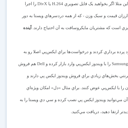
تصويري هستند که در چند سال اخير به وجود آمده‌اند. بنابراين مثلا اگر بخواهيد يک فايل تصويري H.264 يا DivX را اجرا
پ ارزان قيمت و سبک وزن - که از همه دردسرهاي ويستا به دور
زي است که مشتريان مايکروسافت به آن احتياج دارند.
آينده
پرده برداري کردند و درخواست‌ها براي ايکس‌پي اصلا رو به
کاهش نمي‌گذارد. به تازگي سامسونگ رايانه همراه Samsung NC10 را با ويندوز ايکس‌پي وارد بازار کرده و Dell هم فروش
ينترنتي بخش‌هاي زيادي براي فروش ويندوز ايکس پي دارند و
را با ايکس‌پي عوض کنند. براي مثال «دل» امكان ويژه‌اي
 مي‌توانيد ويندوز ايکس پي نصب کرده و سي دي ويستا را به
دتر ارتقا دهيد، دريافت مي‌کنيد.