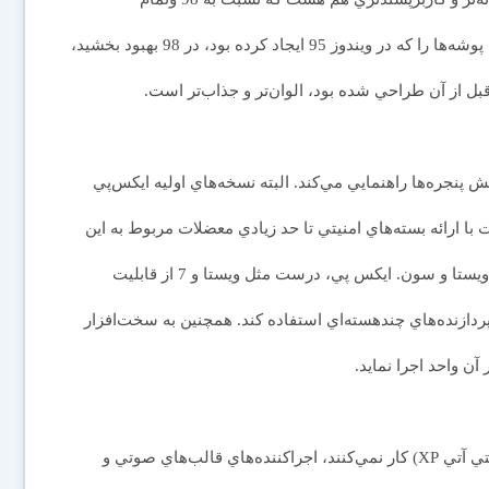
ويندوزهاي اسبقش دارد. مايکروسافت نامگذاري و جزئيات پوشه‌ها را که در ويندوز 95 ايجاد کرده بود، در 98 بهبود بخشيد،
قبل از آن طراحي شده بود، الوان‌تر و جذاب‌تر است.
يش پنجره‌ها راهنمايي مي‌کند. البته نسخه‌هاي اوليه ايکس‌پي
ارائه بسته‌هاي امنيتي تا حد زيادي معضلات مربوط به اين
امر را برطرف كرد. خب، ايکس‌پي سريع است؛ سريعتر از ويستا و سون. ايکس پي، درست مثل ويستا و 7 از قابليت
پردازنده‌هاي چندهسته‌اي استفاده کند. همچنين به سخت‌افزار
ن واحد اجرا نمايد.
تنها نرم‌افزارهايي که به خوبي با SP2 يا SP3 (بسته‌هاي امنيتي آتي XP) کار نمي‌کنند، اجراكننده‌هاي قالب‌هاي صوتي و