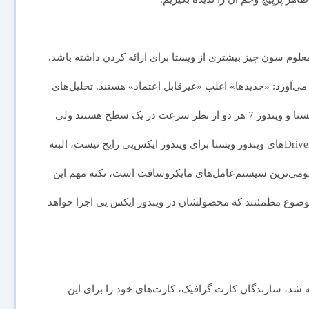
ا معلوم سون چيز بيشتري از ويستا براي ارائه کردن داشته باشد.
دارد كه به خاطرمان مي‌آورد: «جديدها» اغلب «غيرقابل اعتماد» هستند. تحليل‌هاي
اوليه از ويندوز7 در اواخر سال 2008 نشان داد که ويندوز ويستا و ويندوز 7 هر دو از نظر سرعت در يک سطح هستند ولي
ويندوز 7 در هنگام startup تا حدودي سريع‌تر عمل مي‌کند. Driverهاي ويندوز ويستا براي ويندوز ايکس‌پي رايج نيست، البته
مومي‌ترين سيستم‌عامل‌هاي مايکروسافت است، نکته مهم اين
موضوع مطمئنند که محصولشان در ويندوز ايکس پي اجرا خواهد
ز ويستا در اواخر سال 2006 و اوايل 2007 عرضه شد، سازندگان کارت گرافيک، کارت‌هاي خود را براي اين