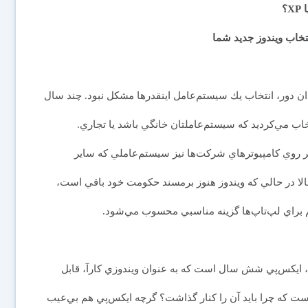
تخاب ويندوز جديد شما
ان دور، انتخاب يك سيستم‌عامل اينقدرها مشکل نبود. چند سال
تخاب مي‌کرديد که سيستم‌عاملتان خانگي باشد يا تجاري.
ر روي کامپيوترهاي شرکت‌ها نيز سيستم‌عاملي که ساير
الا در حالي که ويندوز هنوز برمسند حکومت خود باقي است،
م براي لپ‌تاپ‌ها گزينه مناسبي محسوب مي‌شود.
، ايکس‌پي شش سال است که به عنوان ويندوزي کارآ، قابل
است كه چرا بايد آن را کنار گذاشت؟ گرچه ايکس‌پي هم بي‌عيب