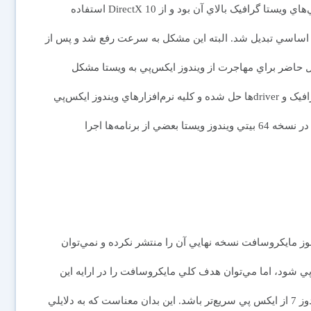
سيستم‌عامل آماده نکرده بودند. از آنجايي که يکي از ويژگي‌هاي ويستا گرافيک بالاي آن بود و از DirectX 10 استفاده
 اساسي تبديل شد. البته اين مشکل به سرعت رفع شد و پس از
حال حاضر براي مهاجرت از ويندوز ايکس‌پي به ويستا مشکل
چنداني وجود ندارد؛ زيرا در ويندوز ويستا مشکلات کارت گرافيک و driverها حل شده و كليه نرم‌افزارهاي ويندوز ايکس‌پي
در ويستا اجرا مي‌شود. تنها مشکل باقي‌مانده اين است که در نسخه 64 بيتي ويندوز ويستا بعضي از برنامه‌ها اجرا
ادامه دارد. اگرچه هنوز مايکروسافت نسخه نهايي آن را منتشر نکرده و نمي‌توان
پي شود، اما مي‌توان هدف کلي مايکروسافت را در ارايه اين
سيستم‌عامل ارزيابي کرد. در نگاه اول به نظر مي‌رسد ويندوز 7 از ايکس پي سريع‌تر باشد. اين بدان معناست که به دلايلي