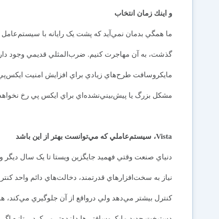
و اينك زمان انتخاب
گذشت، به آن مهاجرت كنيم. ضرب‌المثلي قديمي وجود دارد 
مايکروسافت طرح‌هاي زيادي براي افزايش امنيت ايکس‌پي
مشکل بزرگ يا پيش‌بيني‌نشده‌اي براي ايکس پي رخ نخواهد 
Vista، سيستم‌عاملي كه مي‌توانست بهتر از اين باشد
دنياي صنعت وقتي فهميد جايگزين ويستا تا يک سال ديگر وا
کنترل بيشتر مي‌دهد ولي درواقع از آن جلوگيري مي‌کند، هم
دستپخت جديد مايكروسافتي‌ها دلزده‌تر مي‌كرد – تازه اگر ظ