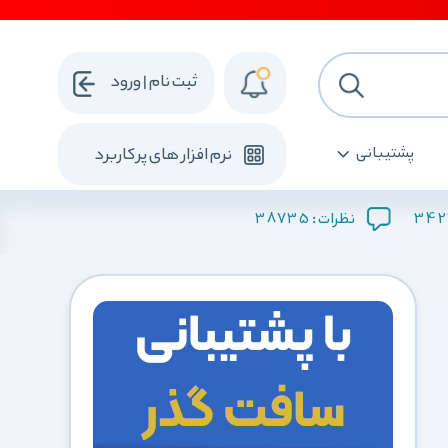
ثبت نام | ورود
پشتیبانی
نرم افزار های پرکاربرد
38735
342
نظرات :