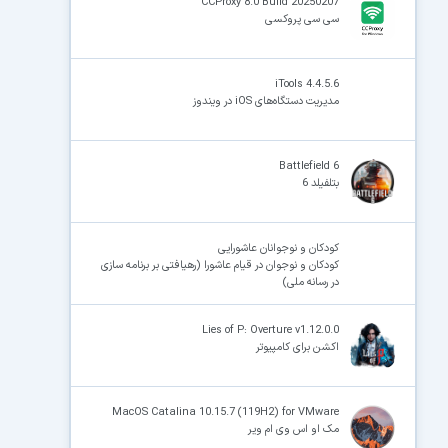
CCProxy 8.0 Build 20250207
سی سی پروکسی
iTools 4.4.5.6
مدیریت دستگاه‌های iOS در ویندوز
Battlefield 6
بتلفیلد 6
کودکان و نوجوانان عاشورایی
کودکان و نوجوان در قیام عاشورا (رهیافتی بر برنامه سازی
در رسانه ملی)
Lies of P: Overture v1.12.0.0
اکشن برای کامپیوتر
MacOS Catalina 10.15.7 (119H2) for VMware
مک او اس وی ام ویر