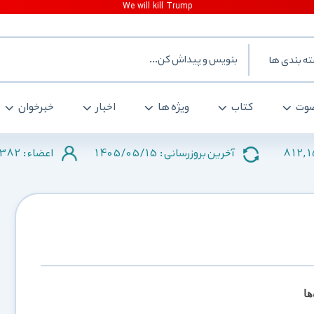
ه بندی ها
وت
کتاب
ویژه ها
اخبار
خبرخوان
382
1405/05/15
812,
آخرین بروزرسانی :
اعضاء :
ا