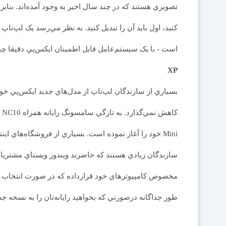
کنيد، اول بايد آن را تبديل کنيد. به نظر مي‌رسد يک لپ‌تا
است - با يک سيستم‌عامل قابل اطمينان ايکس‌پي دقيقا چي
XP
بسياري از سازندگان لپ‌تاپ از مدل‌هاي جديد ايکس‌پي خود 
Mini خود را آغاز نموده است. بسياري از فروشگاه‌هاي ا
سازندگان زيادي هستند كه حاضرند ويندوز ويستاي مشتريان 
مخصوص کامپيوترهاي خود قرارداده که در صورت انتخاب آن
طور جداگانه درصورتي که بخواهيد رايانه‌تان را به نسخه جدي