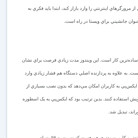
رورگرهاي اينترنتي را وارد بازار کند، ابتدا بايد فکري به
اده‌ترين کار است. اين ويندوز مدت زيادي فرصت براي نشان
است. به علاوه به پردازنده اصلي دستگاه هم فشار زيادي وارد
‌کند. USB و قابليت نوين اتصال و اجرا (Plug and Play) ايکس‌پي به کاربران امكان مي‌دهد كه بدون نصب بسياري از
يش استفاده کنند. بدين ترتيب بود كه ايکس‌پي به يک اسطوره
ند، تبديل شد.
البته اين سيستم‌عامل موفقيت خود را مديون ظاهر دوستانه‌تر و كاربرپسندتري هم هست که نسبت به 98 وتمام