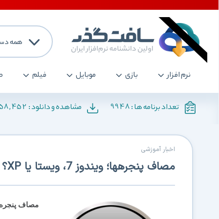
همه دست
نرم افزار
بازی
موبایل
فیلم
ص
158,452
9948
تعداد برنامه ها :
مشاهده و دانلود :
اخبار آموزشی
مصاف پنجرهها؛ ویندوز 7، ویستا یا XP؟
مصاف پنجره‌ه