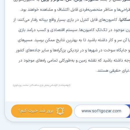
، طراحی‌ها و مناظر منحصربه‌فردی قابل اکتشاف و مشاهده خواهند بود.
سکانیا
، کامیون‌های قابل کنترل در بازی بسیار واقع بینانه رفتار می‌کنند؛ از
ن موجود در تک‌تکِ کامیون‌ها. سیستم اقتصادی و کسب درآمد بازی
ا آن سر و کار داشته باشید تا به بهترین نتایج ممکن برسید. مسیرهای
در حال آماده‌سازی لینک دانلود...
 جایگاه سوخت در شهرها و در نزدیکی بزرگراه‌ها و سایر جاده‌های کشور
 توجه داشته باشید که نقشه زمین و به‌طورکلی تمامی راه‌های موجود در
15
دنیای حقیقی هستند.
⚡ اعضای VIP دانلود را بلافاصله و بدون معطلی شروع می‌کنند
(توضیحات از کارشناس بخش بازی سافت‌گذر: محمد زویداوی)
۱۹۰,۰۰۰
🛡️ ۱۸ سال سابقه اعتبار
⭐ بیش از
کاربر عضو ویژه
بروز شد خبرت کنم؟
www.softgozar.com
⭐ با عضویت ویژه، تمام محدودیت‌ها را بردارید:
دستیار هوشمند AI (ویژه اعضای VIP)
🤖
پاسخ‌گویی فوری به خطاهای نصب، راهنمای خط به‌خط کرک و پیشنهاد نرم‌افزارهای