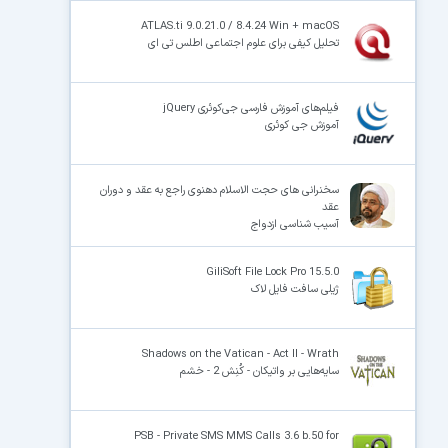
ATLAS.ti 9.0.21.0 / 8.4.24 Win + macOS
تحلیل کیفی برای علوم اجتماعی اطلس تی ای
فیلم‌های آموزش فارسی جی‌کوئری jQuery
آموزش جی کوئری
سخنرانی های حجت الاسلام دهنوی راجع به عقد و دوران
عقد
آسیب شناسی ازدواج
GiliSoft File Lock Pro 15.5.0
ژیلی سافت فایل لاک
Shadows on the Vatican - Act II - Wrath
سایه‌هایی بر واتیکان - کُنِش 2 - خشم
PSB - Private SMS MMS Calls 3.6 b.50 for