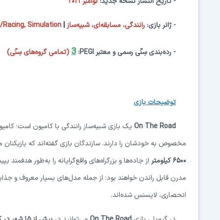
- تاریخ انتشار
نسخهٔ جدید
:
نوامبر
۲۰۲۱
- ژانر بازی:
رانندگی، مسابقه‌ای، شبیه‌ساز
|
g/Racing, Simulation
3
- رده‌بندی سِنّی رسمی و معتبر
PEGI
:
(تمامی گروه‌های سِنّی)
توضیحات بازی
On The Road
یک بازی
شبیه‌ساز رانندگی با کامیون است؛ کام
مخصوص به خودشان را دارند. سازندگان بازی گفته‌اند که بازیکنان می
۶۵۰۰
کیلومتر
از جاده‌ها و بزرگراه‌های واقع‌گرایانه را به‌طور هدفمند 
مدرن قابل راندن خواهند بود؛ از جمله مدل‌های بسیار معروف و جذابی
انحصاری، لایسنس شده‌اند.
در گیم‌پلی بازی
On The Road
می‌توانید در
بیش از
۱۵
شهر در ک