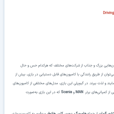
Drivin
یون‌هایی بزرگ و جذاب از شرکت‌های مختلف که هرکدام حس و حال
‌توان از طریق رانندگی با کامیون‌های قابل دستیابی در بازی، بیش از
بپیمایند و لذت ببرند. در گیم‌پلی این بازی، مدل‌های مختلفی از کامیون‌های
 از کمپانی‌های برتر
MAN
و
Scania
که در این بازی به‌صورت
شور آلمان
از جمله
هامبورگ
،
برمن
،
کلن
،
هانوفر
و
برلین
به کامیون‌سواری