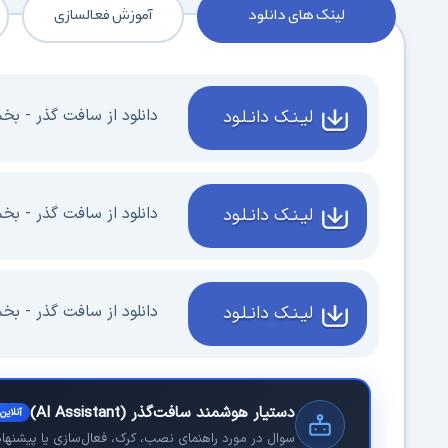
لینک های دانلود
آموزش فعالسازی
دانلود از سافت گذر - بخش 1 - 1 گیگا
لیـنـک دانـلـود
دانلود از سافت گذر - بخش 2 - 1 گیگا
لیـنـک دانـلـود
دانلود از سافت گذر - بخش 3 - 0.97 گیگ
لیـنـک دانـلـود
دستیار هوشمند سافت‌گذر (AI Assistant)
آنلاین
سوال در مورد راهنمای نصب، کرک، فعال‌سازی یا پیشنهاد 