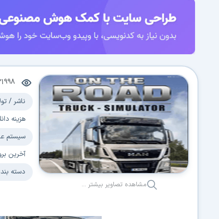
21998
ناشر / تول
هزینه دانل
سیستم عا
آخرین برو
دسته بند
مشاهده تصاویر بیشتر ...