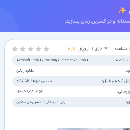
مشاهده |
6272
رأی |
امتیاز :
3.8
ید کننده:
Aerosoft GmbH / toxtronyx interactive GmbH
ود:
دانلود رایگان
مل / حجم فایل:
همه ویندوزها
/
2/97 GB
زرسانی:
1400/08/18 17:54
ی:
بازی
رانندگی
ماشین‌های سنگین