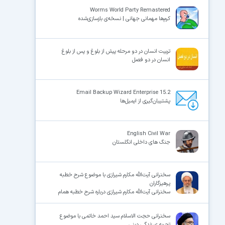
Worms World Party Remastered
کرم‌ها مهمانی جهانی | نسخه‌ی بازسازی‌شده
×
تربیت انسان در دو مرحله پیش از بلوغ و پس از بلوغ
انسان در دو فصل
Email Backup Wizard Enterprise 15.2
پشتیبان‌گیری از ایمیل‌ها
English Civil War
جنگ های داخلی انگلستان
سخنرانی آیت‌الله مکارم شیرازی با موضوع شرح خطبه
پرهیزگاران
سخنرانی آیت‌الله مکارم شیرازی درباره شرح خطبه همام
سخنرانی حجت الاسلام سید احمد خاتمی با موضوع
تجربه ی زندگی دینی