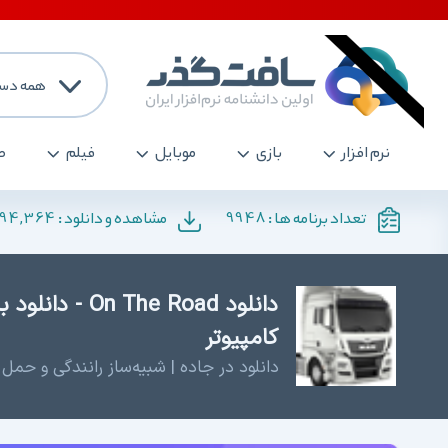
همه دست
نرم افزار
بازی
موبایل
فیلم
ص
194,364
9948
تعداد برنامه ها :
مشاهده و دانلود :
دانلود The Road
کامپیوتر
دانلود در جاده | شبیه‌ساز رانندگی و حمل 