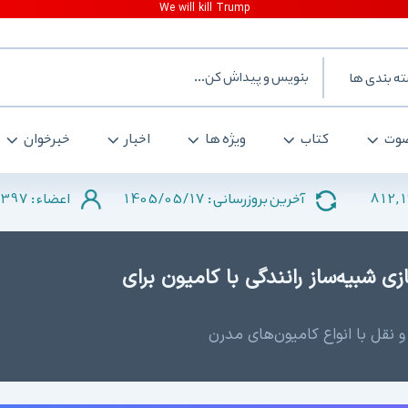
ه بندی ها
وت
کتاب
ویژه ها
اخبار
خبرخوان
397
1405/05/17
812,
آخرین بروزرسانی :
اعضاء :
On  - دانلود بازی شبیه‌ساز رانندگی با کامیون برای
و نقل با انواع کامیون‌های مدرن