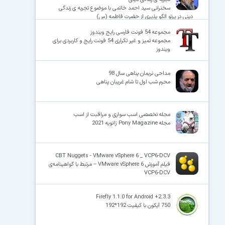
سخنرانی سید احمد خاتمی با موضوع تجربه ی زندگی
دینی در پرتو الگو پذیری از حضرت فاطمه (س)
مجموعه 54 فونت فارسی رایج ویندوز
مجموعه تمیز و غیر تکراری 54 فونت رایج و کاربردی برای
ویندوز
مداحی نریمان پناهی سال 98
محرم شب اول تا شام غریبان پناهی
مجله تخصصی اسب سواری و مراقبت از اسب
مجله Pony Magazine ژانویه 2021
CBT Nuggets - VMware vSphere 6 _ VCP6-DCV
فیلم آموزش VMware vSphere 6 – مرتبط با گواهینامه‌ی
VCP6-DCV
Firefly 1.1.0 for Android +2.3.3
750 آیکون با کیفیت 192*192