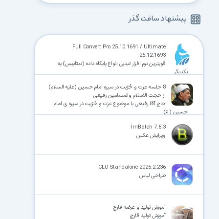
پیشنهاد سافت گذر
Full Convert Pro 25.10.1691 / Ultimate
25.12.1693
قویترین نرم افزار تبدیل انواع پایگاه داده (دیتابیس) به
یکدیگر
8 جلسه عزت و حُرّیت در سیره امام حسین (علیه السلام)
از حجت الاسلام والمسلمین رفیعی
حاج آقا رفیعی با موضوع عزت و حُرّیت در سیره ی امام
حسین (ع)
ImBatch 7.6.3
ویرایش عکس
CLO Standalone 2025.2.236
طراحی لباس
آموزش تولید و عرضه قارچ
آموزش تولید قارچ