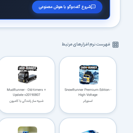
شروع گفت‌وگو با هوش مصنوعی
فهرست نرم افزارهای مرتبط
MudRunner - Old-timers +
SnowRunner Premium Edition -
Update v20190807
High Voltage
اسنورانر
شبیه ساز رانندگی با کامیون