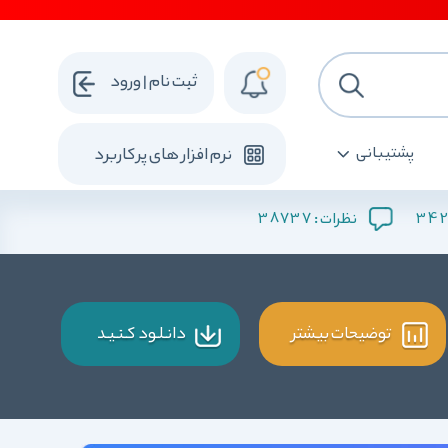
ثبت نام | ورود
پشتیبانی
نرم افزار های پرکاربرد
38737
342
نظرات :
توضیحات بیشتر
دانـلـود کـنـیـد