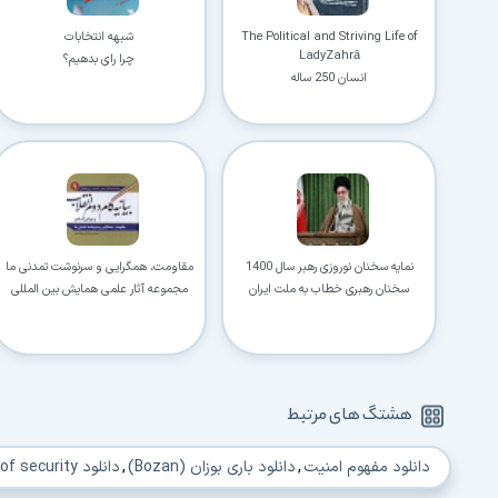
The Political and Striving Life of
شبهه انتخابات
LadyZahrā
چرا رای بدهیم؟
انسان 250 ساله
نمایه سخنان نوروزی رهبر سال 1400
مقاومت، همگرایی و سرنوشت تمدنی ما
سخنان رهبری خطاب به ملت ایران
مجموعه آثار علمی همایش بین المللی
بیانیه گام دوم انقلاب
هشتگ های مرتبط
دانلود مفهوم امنیت
,
دانلود بارى بوزان (Bozan)
,
دانلود concept of security