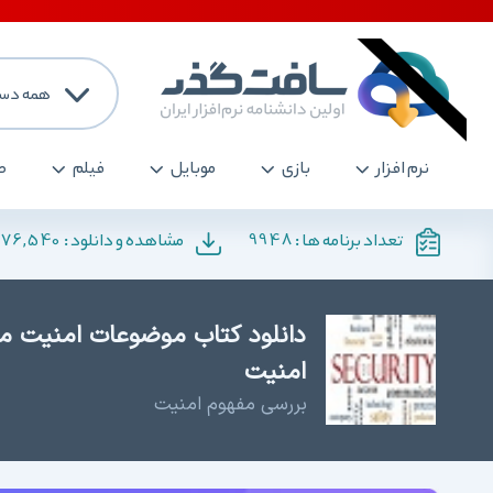
همه دست
نرم افزار
بازی
موبایل
فیلم
ص
176,540
9948
تعداد برنامه ها :
مشاهده و دانلود :
دانلود کتاب موضوعات امنیت مل
امنیت
بررسی مفهوم امنیت