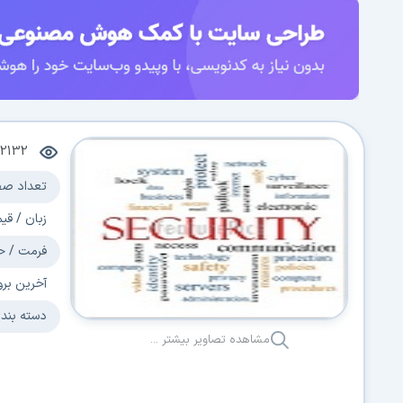
2132
تعداد صف
زبان / قی
فرمت / ح
آخرین برو
دسته بند
مشاهده تصاویر بیشتر ...