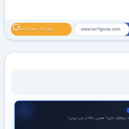
بروز شد خبرت کنم؟
www.softgozar.com
نرم‌افزار داری؟ همین حالا از من بپرس!