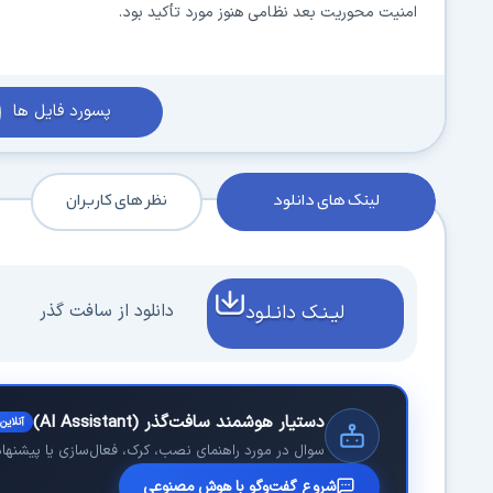
امنیت محوریت بعد نظامى هنوز مورد تأکید بود.
پسورد فایل ها
لینک های دانلود
نظر های کاربران
دانلود از سافت گذر
لیـنـک دانـلـود
دستیار هوشمند سافت‌گذر (AI Assistant)
آنلاین
سوال در مورد راهنمای نصب، کرک، فعال‌سازی یا پیشنهاد 
شروع گفت‌وگو با هوش مصنوعی