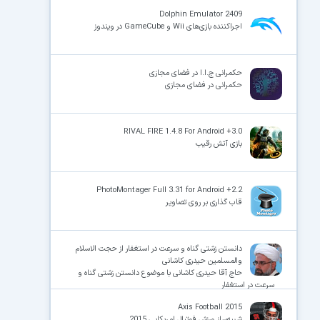
Dolphin Emulator 2409
اجراکننده بازی‌های Wii و GameCube در ویندوز
×
حکمرانی ج.ا.ا در فضای مجازی
حکمرانی در فضای مجازی
RIVAL FIRE 1.4.8 For Android +3.0
بازی آتش رقیب
PhotoMontager Full 3.31 for Android +2.2
قاب گذاری بر روی تصاویر
دانستن زشتی گناه و سرعت در استغفار از حجت الاسلام
والمسلمین حیدری کاشانی
حاج آقا حیدری کاشانی با موضوع دانستن زشتی گناه و
سرعت در استغفار
Axis Football 2015
شبیه‌ساز ورزش فوتبال امریکایی 2015