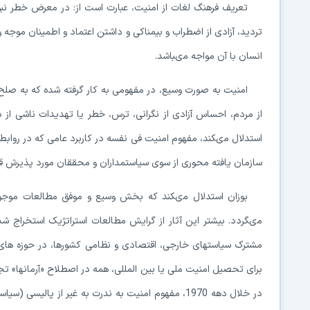
تعریف فرهنگ لغات از امنیت، عبارت است از: در معرض خطر نب
تردید، آزادى از اضطراب و بیمناکى و داشتن اعتماد و اطمینان موجه و
انسان با آن مواجه مى‏باشد.
امنیت به صورت وسیع، در مفهومى به کار گرفته شده که به صلح، آ
استدلال مى‏کند، مفهوم امنیت فى نفسه در کاربرد عامى که در روابط ب
سازمان یافته محورى از سوى سیاستمداران و محققان مورد پذیرش قرا
بوزان استدلال مى‏کند که بخش وسیع و موفق مطالعات مو
مى‏گردد. بیش‏تر این آثار از گرایش مطالعات استراتژیک استخراج
مشترک سیاست‏هاى خارجى، اقتصادى و نظامى کشورها، در حوزه‏ هاى مت
براى تحصیل امنیت ملى یا بین المللى، همه در اصطلاح «آرمان‏ها» تج