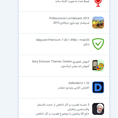
ضبط صدا به صورت کاملا ساده
Professional Lumberjack 2015
شبیه‌ساز چوب‌بُری حرفه‌ای 2015
Adguard Premium 7.20.1.4966 / macOS
ادگارد
آموزش تصویری Sony Ericsson Themes Creator
آموزش تم سونی اریکسون
DefenderUI 1.22
افزایش کارایی ویندوز دیفندر
5 جلسه اهمیت و آثار اخلاص از حجت الاسلام
والمسلمین پناهیان
حاج آقا پناهیان با موضوع اهمیت و آثار اخلاص