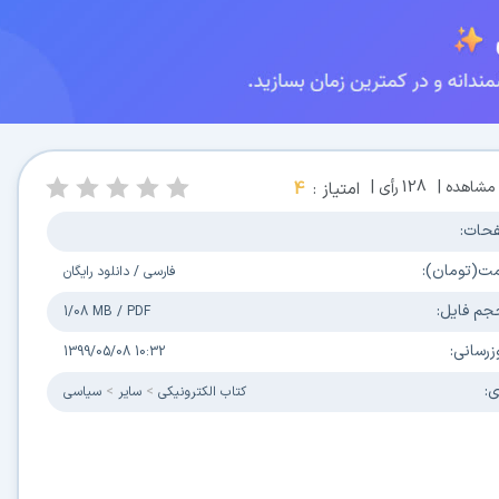
مشاهده |
128
رأی |
امتیاز :
4
حات:
مت(تومان):
فارسی
/
دانلود رایگان
جم فایل:
1/08 MB
/
PDF
زرسانی:
1399/05/08 10:32
ی:
كتاب الكترونیکی
سایر
سیاسی