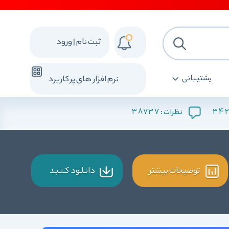
ثبت نام | ورود
پشتیبانی
نرم افزار های پرکاربرد
38737
34
نظرات :
توضیحات بیشتر
دانـلـود کـنـیـد