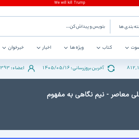
ه بندی ها
وت
کتاب
ویژه ها
اخبار
خبرخوان
2393
1405/05/16
812,
آخرین بروزرسانی :
اعضاء :
ى معاصر - نیم نگاهى به مفهوم