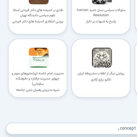
کاربردی
سئوالات سیاسی نسل جدید Iranian
نقدی بر اندیشه های دکتر فیرحی استاد
Revolution
علوم سیاسی دانشگاه تهران
✓
دانلود فوری و بی‌معطلی:
حذف کامل صف و زمان انتظار برای تمام فایل‌ها
پاسخ به شبهات پر تکرار
بررسی انتقادی اندیشه های دکتر فیرحی
استاد علوم سیاسی
✓
حداکثر سرعت پهنای باند:
استفاده از تمام سرعت اینترنت با ۳۲ کانکشن
✓
ثبات دانلود (Resume):
ادامه دانلود پس از قطع اینترنت و دانلود موازی چند فایل
✓
آرشیو کامل نسخه‌ها:
دسترسی به تمام نسخه‌های قدیمی نرم‌افزارها
روایتی دیگر از انقلاب مشروطه ایران
مدیریت امام خامنه ای(محورهای سوم و
⚡ ارتقا به حساب VIP و دانلود فوری
چهارم: مدیریت «رفتار» و «فرهنگ»
تکاپو برای آزادی
سازمانی)
⭐
فقط کمتر از روزی ۱,۰۰۰ تومان
(معادل ماهیانه 27,250 تومان در اشتراک یک‌ساله)
سیره مدیریتی رهبران دینی جامعه
قبلاً عضو شدم — ورود به حساب کاربری
,