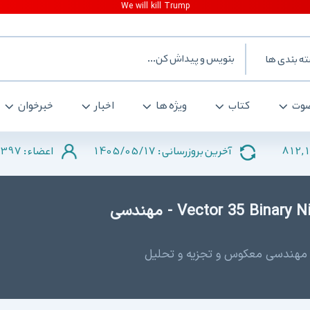
ه بندی ها
وت
کتاب
ویژه ها
اخبار
خبرخوان
397
1405/05/17
812,
آخرین بروزرسانی :
اعضاء :
دانلود Vector 35 Binary Ninja 4.0.4958 Personal - مهندسی
برای مهندسی معکوس و تجزیه و تحلیل