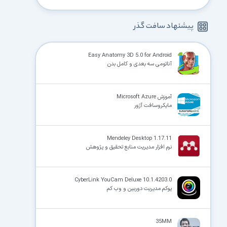
پیشنهاد سافت گذر
Easy Anatomy 3D 5.0 for Android
آناتومی سه بعدی و کامل بدن
آموزش Microsoft Azure
مایکروسافت آژور
Mendeley Desktop 1.17.11
نرم افزار مدیریت منابع تحقیق و پژوهش
CyberLink YouCam Deluxe 10.1.4203.0
یوکم مدیریت دوربین و وب کم
35MM