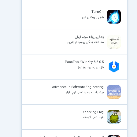
TurnOn
شهر را روشن کن
زندگی روزانه مردم ایران
مطالعه زندگی روزمره ایرانیان
PassFab 4WinKey 8.5.0.5
بازیابی پسورد ویندوز
Advances in Software Engineering
پیشرفت در مهندسی نرم افزار
Starving Frog
قورباغه‌ی گرسنه