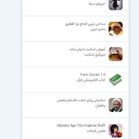
جزیره‌ی سیاه
مداحی عربی الحاج نزار القطری
محرم عربی
آموزش اسکیت به زبان ساده
مربیگری اسکیت
Farsi Quran 1.0
کتاب الکترونیکی قرآن
سخنرانی زیبای حجت الاسلام پناهیان
پناهیان
Mystery Age The Imperial Staff
هایدن آبجکت