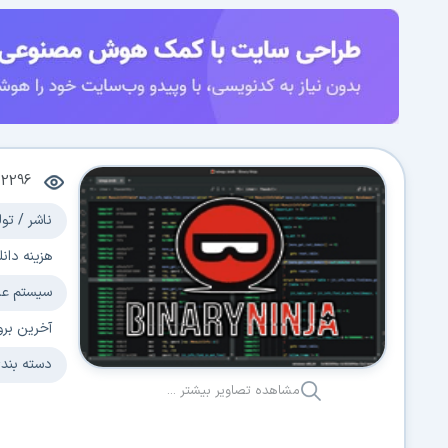
2296
ناشر / تول
هزینه دانل
سیستم عا
آخرین برو
دسته بند
مشاهده تصاویر بیشتر ...