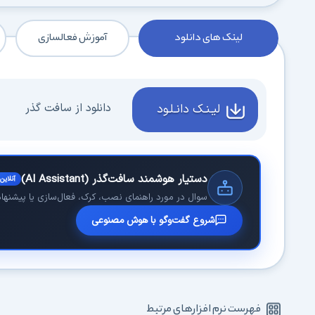
لینک های دانلود
آموزش فعالسازی
دانلود از سافت گذر
لیـنـک دانـلـود
دستیار هوشمند سافت‌گذر (AI Assistant)
آنلاین
سوال در مورد راهنمای نصب، کرک، فعال‌سازی یا پیشنهاد 
شروع گفت‌وگو با هوش مصنوعی
فهرست نرم افزارهای مرتبط