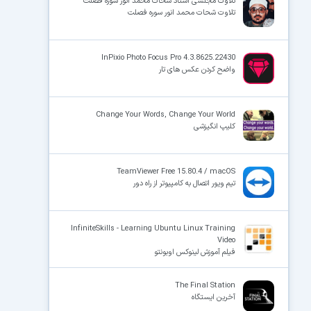
تلاوت مجلسی استاد شحات محمد انور سوره فصلت
تلاوت شحات محمد انور سوره فصلت
InPixio Photo Focus Pro 4.3.8625.22430
واضح کردن عکس های تار
Change Your Words, Change Your World
کلیپ انگیزشی
TeamViewer Free 15.80.4 / macOS
تیم ویور اتصال به کامپیوتر از راه دور
InfiniteSkills - Learning Ubuntu Linux Training
Video
فیلم آموزش لینوکس اوبونتو
The Final Station
آخرین ایستگاه