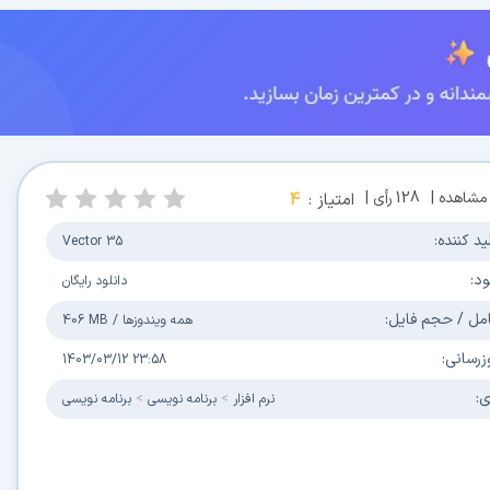
مشاهده |
128
رأی |
امتیاز :
4
ید کننده:
Vector 35
ود:
دانلود رایگان
مل / حجم فایل:
همه ویندوزها
/
406 MB
زرسانی:
1403/03/12 23:58
ی:
نرم افزار
برنامه نویسی
برنامه نویسی