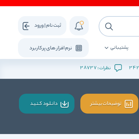
ثبت نام | ورود
پشتیبانی
نرم افزار های پرکاربرد
38737
342
نظرات :
توضیحات بیشتر
دانـلـود کـنـیـد