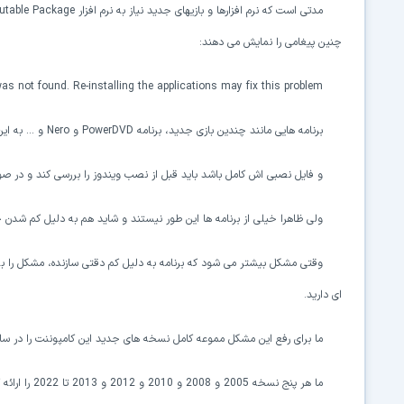
مدتی است که نرم افزارها و بازیهای جدید نیاز به نرم افزار
butable Package
چنین پیغامی را نمایش می دهند:
as not found. Re-installing the applications may fix this problem.
برنامه هایی مانند چندین بازی جدید، برنامه
PowerDVD
و
Nero
و ... به ا
و فایل نصبی اش کامل باشد باید قبل از نصب ویندوز را بررسی کند و در صو
ولی ظاهرا خیلی از برنامه ها این طور نیستند و شاید هم به دلیل کم شدن حج
وقتی مشکل بیشتر می شود که برنامه به دلیل کم دقتی سازنده، مشکل را به
ای دارید.
ما برای رفع این مشکل مموعه کامل نسخه های جدید این کامپوننت را در س
ما هر پنج نسخه 2005 و 2008 و 2010 و 2012 و 2013 تا 2022 را ارائه کرده ایم و این کار به این دلیل است