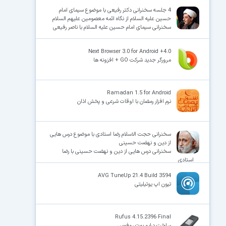
4 جلسه سخنرانی دکتر رفیعی با موضوع سیمای امام
حسین علیه السلام از نگاه ائمه معصومین علیهم السلام
سخنرانی سیمای امام حسین علیه السلام با ناصر رفیعی
×
Next Browser 3.0 for Android +4.0
مرورگر جدید شرکت GO + افزونه ها
Ramadan 1.5 for Android
نرم افزار رمضان با اوقات شرعی و پخش اذان
سخنرانی حجت الاسلام رضا استادی با موضوع درس هایی
از دین و نهضت حسینی
سخنرانی درس هایی از دین و نهضت حسینی با رضا
استادی
AVG TuneUp 21.4 Build 3594
تیون اپ یوتیلیتی
Rufus 4.15.2396 Final
ساخت درایو بوت روفوس