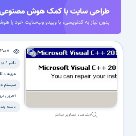
63008
ناشر / تول
هزینه دانل
سیستم عا
آخرین برو
دسته بند
مشاهده تصاویر بیشتر ...