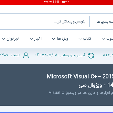
ه بندی ها
وت
کتاب
ویژه ها
اخبار
خبرخوان
2407
1405/05/18
812,
آخرین بروزرسانی :
اعضاء :
Microsoft Visual C++ 2015-20
 سی
ها و بازی ها در ویندوز Visual C