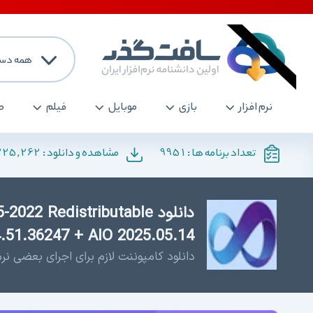
همه دست
نرم افزار
بازی
موبایل
فیلم
ص
225,262
9951
تعداد برنامه ها :
مشاهده و دانلود :
دانلود 22 Redistributable
14.51.36247 + AIO 2025.05.14 - ویژوال
دانلود کامپوننت لازم برای اجرای بعضی نرم افزار