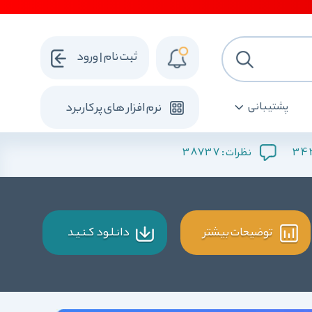
ثبت نام | ورود
پشتیبانی
نرم افزار های پرکاربرد
38737
34
نظرات :
توضیحات بیشتر
دانـلـود کـنـیـد