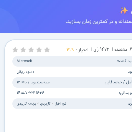
1
مشاهده |
9472
رأی |
امتیاز :
3.9
ید کننده:
Microsoft
ود:
دانلود رایگان
مل / حجم فایل:
همه ویندوزها
/
13 MB
زرسانی:
1405/03/22 16:36
ی:
نرم افزار
کاربردی
برنامه کاربردی