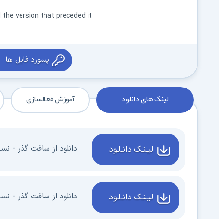
 the version that preceded it
پسورد فایل ها
لینک های دانلود
آموزش فعالسازی
دانلود از سافت گذر - نسخه 2024.16 - (
لیـنـک دانـلـود
دانلود از سافت گذر - نسخه .13
لیـنـک دانـلـود