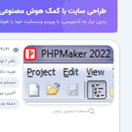
24099
ناشر / تول
هزینه دانل
سیستم عا
آخرین برو
دسته بند
مشاهده تصاویر بیشتر ...