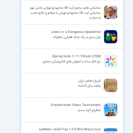
سخنرانی های مرحوم آیت الله مجتهدی تهرانی بخش نهم
سخنرانی آیت الله مجتهدی تهرانی با موضوع علاج عجب
به عبادت
Lovers in a Dangerous Spacetime
یاران مبارز در یک جنگ فضایی خطرناک
iSpring Suite 11.11.9 Build 27008
نرم افزار ساخت آموزش های الکترونیکی مجازی
تاریخ معاصر ایران
یکصد سال گذشته
Grandmaster Chess Tournament
شطرنج گرند مستر
LeoMoon JalaliTray 1.0.0 Win/Mac/Linux