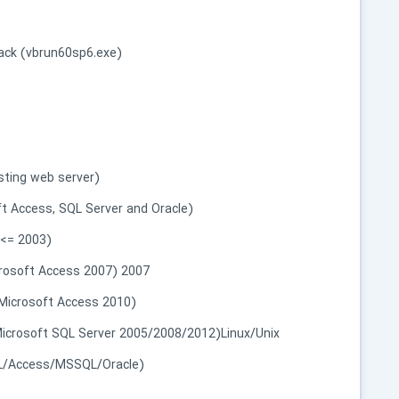
Pack (vbrun60sp6.exe)
esting web server)
t Access, SQL Server and Oracle)
 <= 2003)
2007 Office System Driver: Data Connectivity Components (for Microsoft Access 2007)
 Microsoft Access 2010)
Microsoft SQL Server 2005/2008/2012)Linux/Unix
L/Access/MSSQL/Oracle)