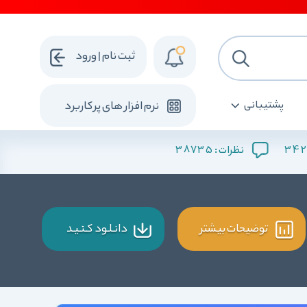
ثبت نام | ورود
پشتیبانی
نرم افزار های پرکاربرد
38735
342
نظرات :
توضیحات بیشتر
دانـلـود کـنـیـد