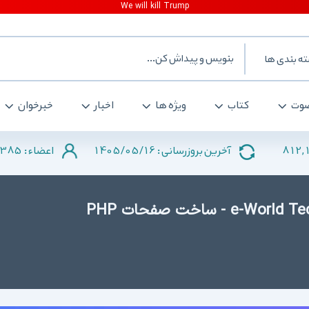
ه بندی ها
وت
کتاب
ویژه ها
اخبار
خبرخوان
385
1405/05/16
812,
آخرین بروزرسانی :
اعضاء :