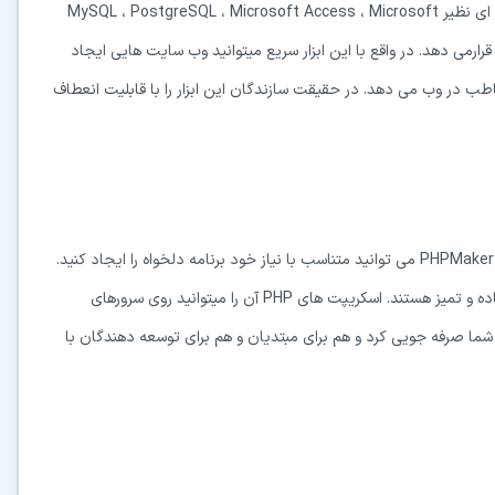
PHPMaker یک ابزار قدرتمند است که با اتکا به پایگاه های داده ای نظیر MySQL ، PostgreSQL ، Microsoft Access ، Microsoft
ملی از PHP را در اختیار مخاطب قرارمی دهد. در واقع با این ابزار سریع میتوانید وب سایت هایی ایجاد
طب در وب می دهد. در حقیقت سازندگان این ابزار را با قابلیت انعطاف
با وجود گزینه های متعددی که در این برنامه موجود است، به کمک PHPMaker می توانید متناسب با نیاز خود برنامه دلخواه را ایجاد کنید.
کدهایی که توسط این برنامه تولید می شوند قابل سفارشی سازی، ساده و تمیز هستند. اسکریپت های PHP آن را میتوانید روی سرورهای
درآورید. PHPMaker می تواند در وقت شما صرفه جویی کرد و هم برای مبتدیان و هم برای توسعه دهندگان با