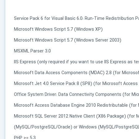
کاربردی
Service Pack 6 for Visual Basic 6.0: Run-Time Redistribution 
✓
دانلود فوری و بی‌معطلی:
حذف کامل صف و زمان انتظار برای تمام فایل‌ها
Microsoft Windows Script 5.7 (Windows XP)
✓
حداکثر سرعت پهنای باند:
استفاده از تمام سرعت اینترنت با ۳۲ کانکشن
Microsoft Windows Script 5.7 (Windows Server 2003)
✓
ثبات دانلود (Resume):
ادامه دانلود پس از قطع اینترنت و دانلود موازی چند فایل
MSXML Parser 3.0
✓
آرشیو کامل نسخه‌ها:
دسترسی به تمام نسخه‌های قدیمی نرم‌افزارها
IIS Express (only required if you want to use IIS Express as t
Microsoft Data Access Components (MDAC) 2.8 (for Microsof
⚡ ارتقا به حساب VIP و دانلود فوری
Microsoft Jet 4.0 Service Pack 8 (SP8) (for Microsoft Access
⭐
فقط کمتر از روزی ۱,۰۰۰ تومان
(معادل ماهیانه 27,250 تومان در اشتراک یک‌ساله)
قبلاً عضو شدم — ورود به حساب کاربری
Microsoft Access Database Engine 2010 Redistributable (for
Microsoft SQL Server 2012 Native Client (X86 Package) (for 
(MySQL/PostgreSQL/Oracle) or Windows (MySQL/PostgreSQ
PHP >= 5.3