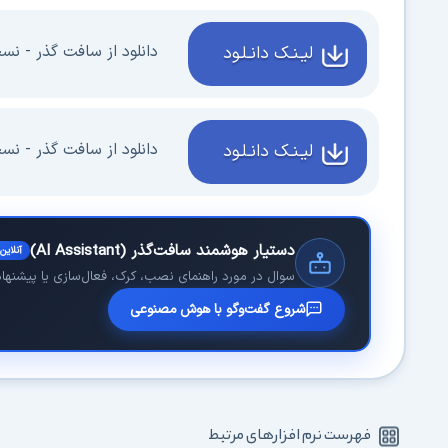
دانلود از سافت گذر - نسخه .12.3
لیـنـک دانـلـود
دانلود از سافت گذر - نسخه 2022.7.0 - پ
لیـنـک دانـلـود
دستیار هوشمند سافت‌گذر (AI Assistant)
آنلاین
سوال در مورد راهنمای نصب، کرک، فعال‌سازی یا پیشنهاد 
شروع گفت‌وگو با هوش مصنوعی
فهرست نرم افزارهای مرتبط