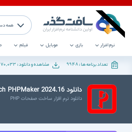
همه دست
نرم افزار
بازی
موبایل
فیلم
ص
170,033
9948
تعداد برنامه ها :
مشاهده و دانلود :
دانلود e-World Tech PHPMaker 2024.16 - ساخت صفحات PHP
دانلود نرم افزار ساخت صفحات PHP