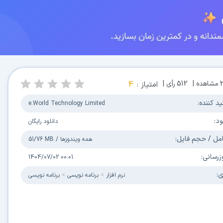
مشاهده |
512
رأی |
امتیاز :
4
ید کننده:
e.World Technology Limited
ود:
دانلود رایگان
مل / حجم فایل:
همه ویندوزها
/
51/76 MB
زرسانی:
1404/07/02 00:01
ی:
نرم افزار
برنامه نویسی
برنامه نویسی